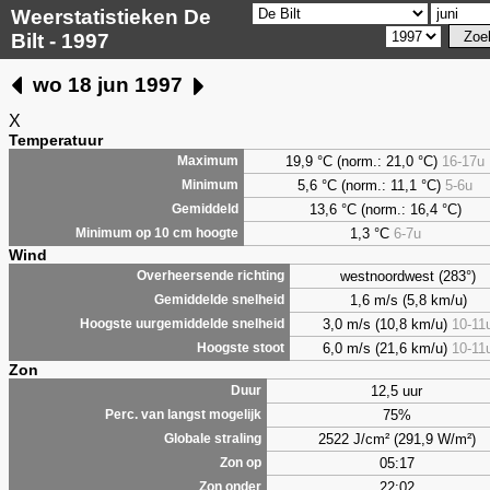
Weerstatistieken De
Bilt - 1997
wo 18 jun 1997
X
Temperatuur
19,9 °C (norm.: 21,0 °C)
16-17u
Maximum
5,6
°C (norm.: 11,1 °C)
5-6u
Minimum
13,6 °C (norm.: 16,4 °C)
Gemiddeld
1,3
°C
6-7u
Minimum op 10 cm hoogte
Wind
westnoordwest (283°)
Overheersende richting
1,6 m/s (5,8 km/u)
Gemiddelde snelheid
3,0 m/s (10,8 km/u)
10-11
Hoogste uurgemiddelde snelheid
6,0 m/s (21,6 km/u)
10-11
Hoogste stoot
Zon
12,5 uur
Duur
75%
Perc. van langst mogelijk
2522 J/cm² (291,9 W/m²)
Globale straling
05:17
Zon op
22:02
Zon onder