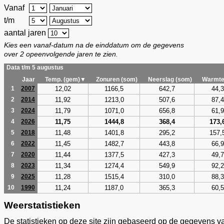
Vanaf
t/m
aantal jaren
Kies een vanaf-datum na de einddatum om de gegevens
over 2 opeenvolgende jaren te zien.
Data t/m 5 augustus
Jaar
Temp. (gem)▼
Zonuren (som)
Neerslag (som)
Warmte
12,02
1166,5
642,7
44,3
1
2007
11,92
1213,0
507,6
87,4
2
2014
11,79
1071,0
656,8
61,9
3
2024
11,75
1444,8
368,4
173,
4
2026
11,48
1401,8
295,2
157,
5
2018
11,45
1482,7
443,8
66,9
6
2022
11,44
1377,5
427,3
49,7
7
2020
11,34
1274,4
549,9
92,2
8
2023
11,28
1515,4
310,0
88,3
9
2025
11,24
1187,0
365,3
60,5
10
1990
Weerstatistieken
De statistieken op deze site zijn gebaseerd op de gegevens v