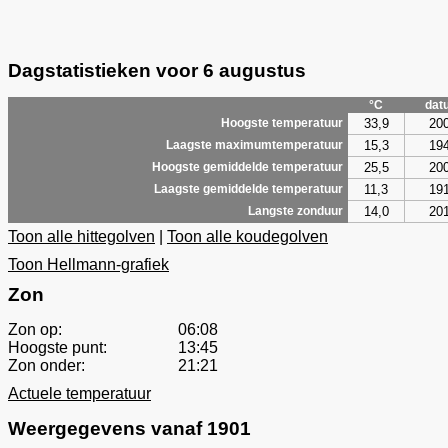
Dagstatistieken voor 6 augustus
°C
dat
33,9
20
Hoogste temperatuur
15,3
19
Laagste maximumtemperatuur
25,5
20
Hoogste gemiddelde temperatuur
11,3
19
Laagste gemiddelde temperatuur
14,0
20
Langste zonduur
Toon alle hittegolven
|
Toon alle koudegolven
Toon Hellmann-grafiek
Zon
Zon op:
06:08
Hoogste punt:
13:45
Zon onder:
21:21
Actuele temperatuur
Weergegevens vanaf 1901