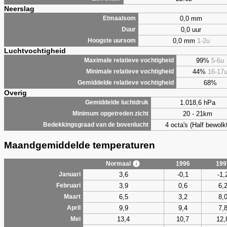
Neerslag
0,0 mm
Etmaalsom
0,0 uur
Duur
0,0 mm
1-2u
Hoogste uursom
Luchtvochtigheid
99%
5-6u
Maximale relatieve vochtigheid
44%
16-17
Minimale relatieve vochtigheid
68%
Gemiddelde relatieve vochtigheid
Overig
1.018,6 hPa
Gemiddelde luchtdruk
20 - 21km
Minimum opgetreden zicht
4 octa's (Half bewolkt
Bedekkingsgraad van de bovenlucht
Maandgemiddelde temperaturen
Normaal
1996
199
3,6
-0,1
-1,
Januari
3,9
0,6
6,
Februari
6,5
3,2
8,
Maart
9,9
9,4
7,
April
13,4
10,7
12,
Mei