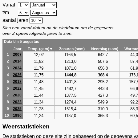
Vanaf
t/m
aantal jaren
Kies een vanaf-datum na de einddatum om de gegevens
over 2 opeenvolgende jaren te zien.
Data t/m 5 augustus
Jaar
Temp. (gem)▼
Zonuren (som)
Neerslag (som)
Warmte
12,02
1166,5
642,7
44,3
1
2007
11,92
1213,0
507,6
87,4
2
2014
11,79
1071,0
656,8
61,9
3
2024
11,75
1444,8
368,4
173,
4
2026
11,48
1401,8
295,2
157,
5
2018
11,45
1482,7
443,8
66,9
6
2022
11,44
1377,5
427,3
49,7
7
2020
11,34
1274,4
549,9
92,2
8
2023
11,28
1515,4
310,0
88,3
9
2025
11,24
1187,0
365,3
60,5
10
1990
Weerstatistieken
De statistieken op deze site zijn gebaseerd op de gegevens v