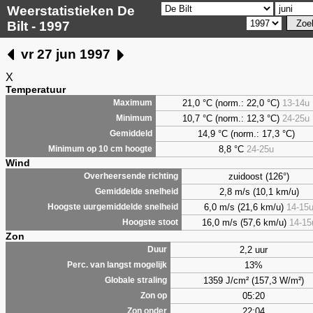
Weerstatistieken De
Bilt - 1997
vr 27 jun 1997
X
Temperatuur
21,0 °C (norm.: 22,0 °C)
13-14u
Maximum
10,7 °C (norm.: 12,3 °C)
24-25u
Minimum
14,9 °C (norm.: 17,3 °C)
Gemiddeld
8,8
°C
24-25u
Minimum op 10 cm hoogte
Wind
zuidoost (126°)
Overheersende richting
2,8 m/s (10,1 km/u)
Gemiddelde snelheid
6,0 m/s (21,6 km/u)
14-15
Hoogste uurgemiddelde snelheid
16,0 m/s (57,6 km/u)
14-15
Hoogste stoot
Zon
2,2 uur
Duur
13%
Perc. van langst mogelijk
1359 J/cm² (157,3 W/m²)
Globale straling
05:20
Zon op
22:04
Zon onder