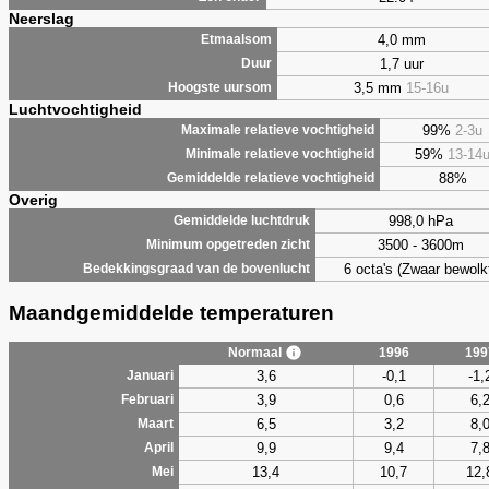
Neerslag
4,0 mm
Etmaalsom
1,7 uur
Duur
3,5 mm
15-16u
Hoogste uursom
Luchtvochtigheid
99%
2-3u
Maximale relatieve vochtigheid
59%
13-14
Minimale relatieve vochtigheid
88%
Gemiddelde relatieve vochtigheid
Overig
998,0 hPa
Gemiddelde luchtdruk
3500 - 3600m
Minimum opgetreden zicht
6 octa's (Zwaar bewolk
Bedekkingsgraad van de bovenlucht
Maandgemiddelde temperaturen
Normaal
1996
199
3,6
-0,1
-1,
Januari
3,9
0,6
6,
Februari
6,5
3,2
8,
Maart
9,9
9,4
7,
April
13,4
10,7
12,
Mei