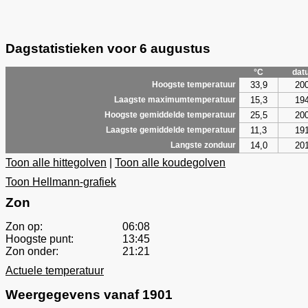
Dagstatistieken voor 6 augustus
°C
dat
33,9
20
Hoogste temperatuur
15,3
19
Laagste maximumtemperatuur
25,5
20
Hoogste gemiddelde temperatuur
11,3
19
Laagste gemiddelde temperatuur
14,0
20
Langste zonduur
Toon alle hittegolven
|
Toon alle koudegolven
Toon Hellmann-grafiek
Zon
Zon op:
06:08
Hoogste punt:
13:45
Zon onder:
21:21
Actuele temperatuur
Weergegevens vanaf 1901