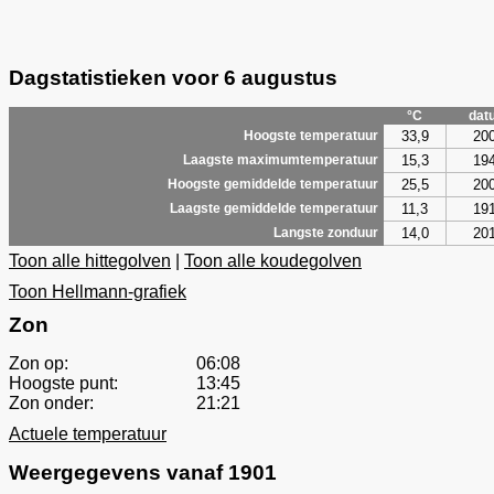
Dagstatistieken voor 6 augustus
°C
dat
33,9
20
Hoogste temperatuur
15,3
19
Laagste maximumtemperatuur
25,5
20
Hoogste gemiddelde temperatuur
11,3
19
Laagste gemiddelde temperatuur
14,0
20
Langste zonduur
Toon alle hittegolven
|
Toon alle koudegolven
Toon Hellmann-grafiek
Zon
Zon op:
06:08
Hoogste punt:
13:45
Zon onder:
21:21
Actuele temperatuur
Weergegevens vanaf 1901