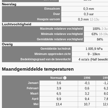
Neerslag
0,3 mm
Etmaalsom
0,3 uur
Duur
0,3 mm
12-13u
Hoogste uursom
Luchtvochtigheid
100%
2-3u
Maximale relatieve vochtigheid
63%
18-19
Minimale relatieve vochtigheid
84%
Gemiddelde relatieve vochtigheid
Overig
1.005,9 hPa
Gemiddelde luchtdruk
9 - 10km
Minimum opgetreden zicht
4 octa's (Half bewolkt
Bedekkingsgraad van de bovenlucht
Maandgemiddelde temperaturen
Normaal
1996
199
3,6
-0,1
-1,
Januari
3,9
0,6
6,
Februari
6,5
3,2
8,
Maart
9,9
9,4
7,
April
13,4
10,7
12,
Mei