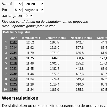
Vanaf
t/m
aantal jaren
Kies een vanaf-datum na de einddatum om de gegevens
over 2 opeenvolgende jaren te zien.
Data t/m 5 augustus
Jaar
Temp. (gem)▼
Zonuren (som)
Neerslag (som)
Warmte
12,02
1166,5
642,7
44,3
1
2007
11,92
1213,0
507,6
87,4
2
2014
11,79
1071,0
656,8
61,9
3
2024
11,75
1444,8
368,4
173,
4
2026
11,48
1401,8
295,2
157,
5
2018
11,45
1482,7
443,8
66,9
6
2022
11,44
1377,5
427,3
49,7
7
2020
11,34
1274,4
549,9
92,2
8
2023
11,28
1515,4
310,0
88,3
9
2025
11,24
1187,0
365,3
60,5
10
1990
Weerstatistieken
De statistieken op deze site zijn gebaseerd op de gegevens v