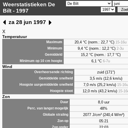
Weerstatistieken De
Bilt - 1997
za 28 jun 1997
X
Temperatuur
20,4 °C (norm.: 22,7 °C)
15-16u
Maximum
9,4
°C (norm.: 12,2 °C)
2-3u
Minimum
15,2 °C (norm.: 17,7 °C)
Gemiddeld
6,1
°C
6-7u
Minimum op 10 cm hoogte
Wind
zuid (171°)
Overheersende richting
3,5 m/s (12,6 km/u)
Gemiddelde snelheid
7,0 m/s (25,2 km/u)
15-16
Hoogste uurgemiddelde snelheid
12,0 m/s (43,2 km/u)
15-16
Hoogste stoot
Zon
8,0 uur
Duur
48%
Perc. van langst mogelijk
2077 J/cm² (240,4 W/m²)
Globale straling
05:21
Zon op
22:03
Zon onder