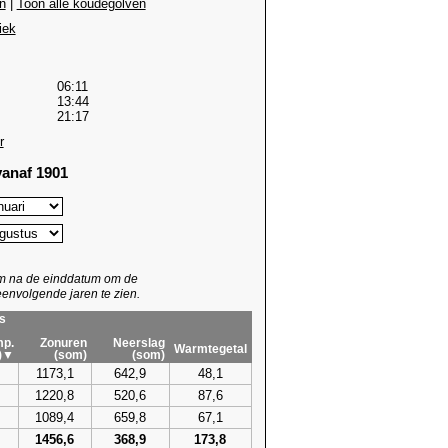
n
|
Toon alle koudegolven
iek
06:11
13:44
21:17
r
anaf 1901
um na de einddatum om de
envolgende jaren te zien.
s
p.
Zonuren
Neerslag
Warmtegetal
)▼
(som)
(som)
1173,1
642,9
48,1
1220,8
520,6
87,6
1089,4
659,8
67,1
1456,6
368,9
173,8