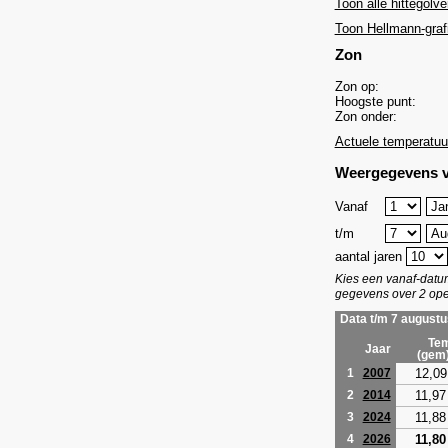
Toon alle hittegolve
Toon Hellmann-graf
Zon
Zon op:
Hoogste punt:
Zon onder:
Actuele temperatuu
Weergegevens v
Vanaf
t/m
aantal jaren
Kies een vanaf-dat
gegevens over 2 ope
Data t/m 7 augustu
Tem
Jaar
(gem
12,09
1
2007
11,97
2
2014
11,88
3
2024
11,80
4
2026