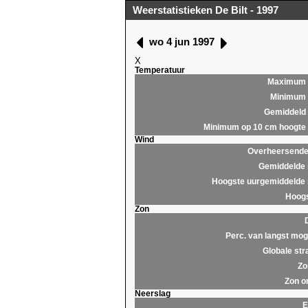
Weerstatistieken De Bilt - 1997
wo 4 jun 1997
X
Temperatuur
Maximum
Minimum
Gemiddeld
Minimum op 10 cm hoogte
Wind
Overheersende 
Gemiddelde 
Hoogste uurgemiddelde 
Hoogs
Zon
Perc. van langst moge
Globale str
Zo
Zon o
Neerslag
E