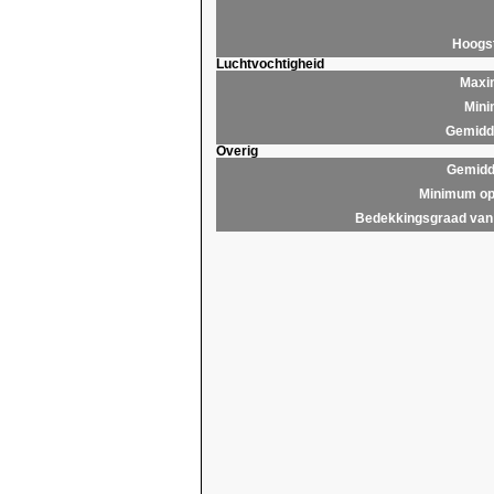
Hoogs
Luchtvochtigheid
Maxim
Mini
Gemidde
Overig
Gemidd
Minimum op
Bedekkingsgraad van 