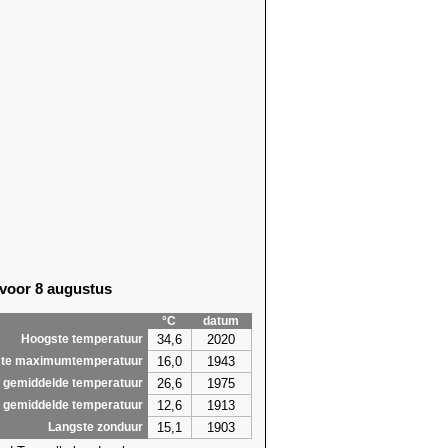
 voor 8 augustus
°C
datum
34,6
2020
Hoogste temperatuur
16,0
1943
te maximumtemperatuur
26,6
1975
 gemiddelde temperatuur
12,6
1913
 gemiddelde temperatuur
15,1
1903
Langste zonduur