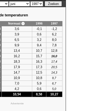
e temperaturen
Normaal
1996
1997
3,6
-0,1
-1,2
i
3,9
0,6
6,2
i
6,5
3,2
8,0
t
9,9
9,4
7,8
l
13,4
10,7
12,8
i
16,2
15,7
i
16,0
18,3
16,3
i
17,4
17,9
17,3
s
20,5
14,7
12,5
r
14,3
10,9
10,8
r
9,7
7,0
5,9
r
6,7
4,2
0,6
r
5,0
10,54
8,58
10,27
Advertentie