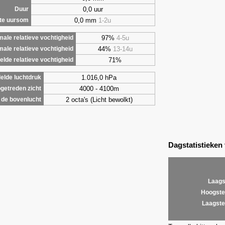
0,0 uur
Duur
0,0 mm
1-2u
te uursom
97%
4-5u
ale relatieve vochtigheid
44%
13-14u
male relatieve vochtigheid
71%
lde relatieve vochtigheid
1.016,0 hPa
elde luchtdruk
4000 - 4100m
getreden zicht
2 octa's (Licht bewolkt)
de bovenlucht
Dagstatistieken
Laags
Hoogste
Laagste