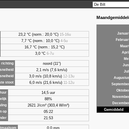
Maandgemiddeld
Januar
23,2 °C (norm.: 20,0 °C)
15-16u
Februar
7,7
°C (norm.: 10,0 °C)
4-5u
Maar
16,7 °C (norm.: 15,2 °C)
Apri
3,0
°C
6-7u
Me
noord (11°)
richting
Jun
2,1 m/s (7,6 km/u)
snelheid
Jul
3,0 m/s (10,8 km/u)
12-13u
snelheid
Augustu
6,0 m/s (21,6 km/u)
11-12u
te stoot
Septembe
Oktobe
14,5 uur
Duur
Novembe
88%
lijk
Decembe
2621 J/cm² (303,4 W/m²)
aling
Gemiddeld
05:22
n op
21:53
nder
0,0 mm
tmaalsom