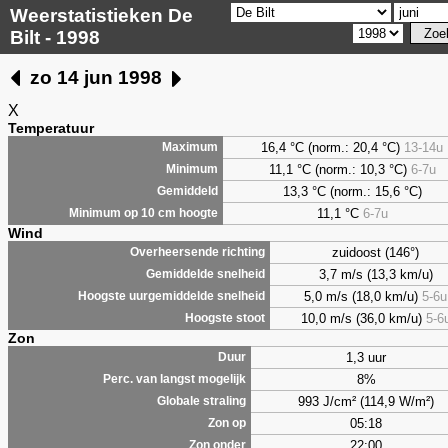
Weerstatistieken De
Bilt - 1998
zo 14 jun 1998
X
Temperatuur
16,4 °C (norm.: 20,4 °C)
13-14u
Maximum
11,1 °C (norm.: 10,3 °C)
6-7u
Minimum
13,3 °C (norm.: 15,6 °C)
Gemiddeld
11,1 °C
6-7u
Minimum op 10 cm hoogte
Wind
zuidoost (146°)
Overheersende richting
3,7 m/s (13,3 km/u)
Gemiddelde snelheid
5,0 m/s (18,0 km/u)
5-6u
Hoogste uurgemiddelde snelheid
10,0 m/s (36,0 km/u)
5-6
Hoogste stoot
Zon
1,3 uur
Duur
8%
Perc. van langst mogelijk
993 J/cm² (114,9 W/m²)
Globale straling
05:18
Zon op
22:00
Zon onder