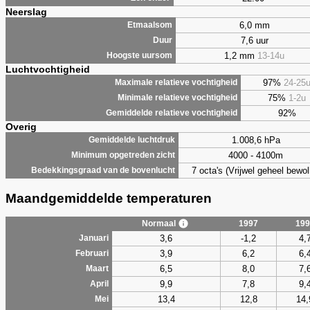
Neerslag
6,0 mm
Etmaalsom
7,6 uur
Duur
1,2 mm
13-14u
Hoogste uursom
Luchtvochtigheid
97%
24-25
Maximale relatieve vochtigheid
75%
1-2u
Minimale relatieve vochtigheid
92%
Gemiddelde relatieve vochtigheid
Overig
1.008,6 hPa
Gemiddelde luchtdruk
4000 - 4100m
Minimum opgetreden zicht
7 octa's (Vrijwel geheel bewol
Bedekkingsgraad van de bovenlucht
Maandgemiddelde temperaturen
Normaal
1997
199
3,6
-1,2
4,
Januari
3,9
6,2
6,
Februari
6,5
8,0
7,
Maart
9,9
7,8
9,
April
13,4
12,8
14,
Mei