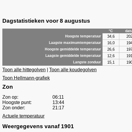
Dagstatistieken voor 8 augustus
°C
dat
34,6
20
Hoogste temperatuur
16,0
19
Laagste maximumtemperatuur
26,6
19
Hoogste gemiddelde temperatuur
12,6
19
Laagste gemiddelde temperatuur
15,1
19
Langste zonduur
Toon alle hittegolven
|
Toon alle koudegolven
Toon Hellmann-grafiek
Zon
Zon op:
06:11
Hoogste punt:
13:44
Zon onder:
21:17
Actuele temperatuur
Weergegevens vanaf 1901