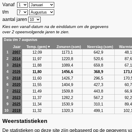
Vanaf
t/m
aantal jaren
Kies een vanaf-datum na de einddatum om de gegevens
over 2 opeenvolgende jaren te zien.
Data t/m 7 augustus
Jaar
Temp. (gem)▼
Zonuren (som)
Neerslag (som)
Warmte
12,09
1173,1
642,9
48,1
1
2007
11,97
1220,8
520,6
87,6
2
2014
11,88
1089,4
659,8
67,1
3
2024
11,80
1456,6
368,9
173,
4
2026
11,60
1426,7
296,5
170,
5
2018
11,55
1404,9
427,3
60,7
6
2020
11,49
1509,8
443,8
66,9
7
2022
11,37
1282,2
567,2
92,2
8
2023
11,34
1530,9
310,1
89,4
9
2025
11,32
1320,3
499,1
102,
10
2019
Weerstatistieken
De statistieken op deze site zijn gebaseerd op de gegevens v