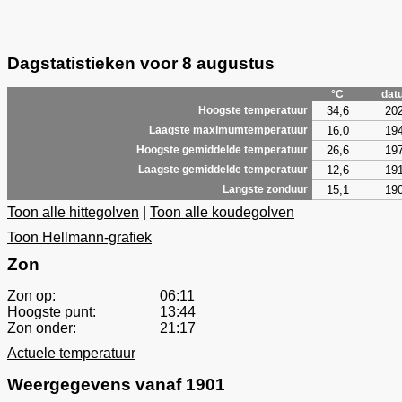
Dagstatistieken voor 8 augustus
°C
dat
34,6
20
Hoogste temperatuur
16,0
19
Laagste maximumtemperatuur
26,6
19
Hoogste gemiddelde temperatuur
12,6
19
Laagste gemiddelde temperatuur
15,1
19
Langste zonduur
Toon alle hittegolven
|
Toon alle koudegolven
Toon Hellmann-grafiek
Zon
Zon op:
06:11
Hoogste punt:
13:44
Zon onder:
21:17
Actuele temperatuur
Weergegevens vanaf 1901