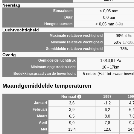
Neerslag
< 0,05 mm
Etmaalsom
0,0 uur
Duur
< 0,05 mm
8-9u
Hoogste uursom
Luchtvochtigheid
98%
4-5u
Maximale relatieve vochtigheid
58%
17-18
Minimale relatieve vochtigheid
78%
Gemiddelde relatieve vochtigheid
Overig
1.013,8 hPa
Gemiddelde luchtdruk
16 - 17km
Minimum opgetreden zicht
5 octa's (Half tot zwaar bewol
Bedekkingsgraad van de bovenlucht
Maandgemiddelde temperaturen
Normaal
1997
199
3,6
-1,2
4,
Januari
3,9
6,2
6,
Februari
6,5
8,0
7,
Maart
9,9
7,8
9,
April
13,4
12,8
14,
Mei