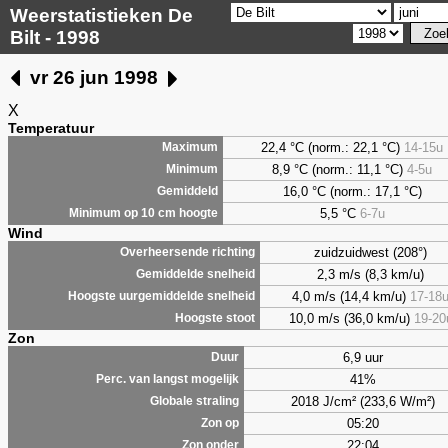
Weerstatistieken De
Bilt - 1998
vr 26 jun 1998
X
Temperatuur
22,4 °C (norm.: 22,1 °C)
14-15u
Maximum
8,9
°C (norm.: 11,1 °C)
4-5u
Minimum
16,0 °C (norm.: 17,1 °C)
Gemiddeld
5,5
°C
6-7u
Minimum op 10 cm hoogte
Wind
zuidzuidwest (208°)
Overheersende richting
2,3 m/s (8,3 km/u)
Gemiddelde snelheid
4,0 m/s (14,4 km/u)
17-18
Hoogste uurgemiddelde snelheid
10,0 m/s (36,0 km/u)
19-20
Hoogste stoot
Zon
6,9 uur
Duur
41%
Perc. van langst mogelijk
2018 J/cm² (233,6 W/m²)
Globale straling
05:20
Zon op
22:04
Zon onder