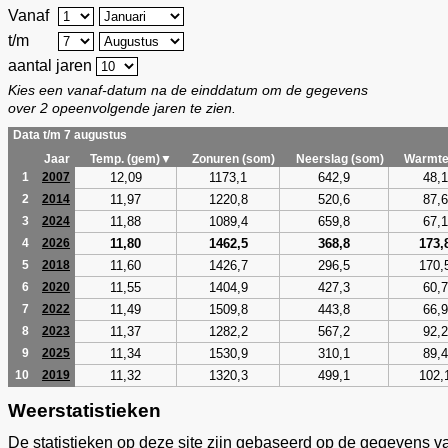
Vanaf
t/m
aantal jaren
Kies een vanaf-datum na de einddatum om de gegevens
over 2 opeenvolgende jaren te zien.
Data t/m 7 augustus
Jaar
Temp. (gem)▼
Zonuren (som)
Neerslag (som)
Warmte
12,09
1173,1
642,9
48,1
1
2007
11,97
1220,8
520,6
87,6
2
2014
11,88
1089,4
659,8
67,1
3
2024
11,80
1462,5
368,8
173,
4
2026
11,60
1426,7
296,5
170,
5
2018
11,55
1404,9
427,3
60,7
6
2020
11,49
1509,8
443,8
66,9
7
2022
11,37
1282,2
567,2
92,2
8
2023
11,34
1530,9
310,1
89,4
9
2025
11,32
1320,3
499,1
102,
10
2019
Weerstatistieken
De statistieken op deze site zijn gebaseerd op de gegevens v