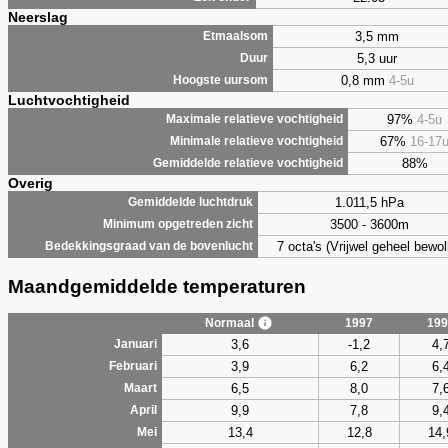
Neerslag
3,5 mm
Etmaalsom
5,3 uur
Duur
0,8 mm
4-5u
Hoogste uursom
Luchtvochtigheid
97%
4-5u
Maximale relatieve vochtigheid
67%
16-17
Minimale relatieve vochtigheid
88%
Gemiddelde relatieve vochtigheid
Overig
1.011,5 hPa
Gemiddelde luchtdruk
3500 - 3600m
Minimum opgetreden zicht
7 octa's (Vrijwel geheel bewol
Bedekkingsgraad van de bovenlucht
Maandgemiddelde temperaturen
Normaal
1997
199
3,6
-1,2
4,
Januari
3,9
6,2
6,
Februari
6,5
8,0
7,
Maart
9,9
7,8
9,
April
13,4
12,8
14,
Mei