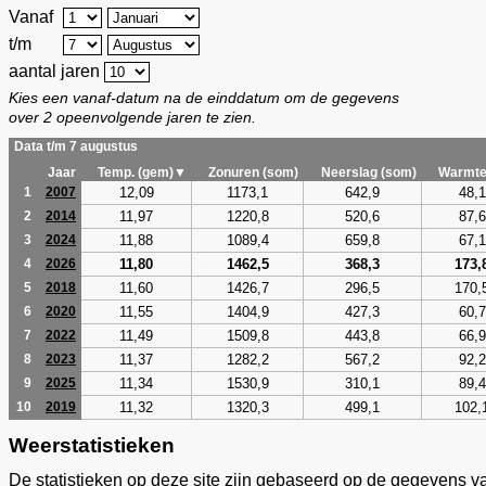
Vanaf
t/m
aantal jaren
Kies een vanaf-datum na de einddatum om de gegevens
over 2 opeenvolgende jaren te zien.
Data t/m 7 augustus
Jaar
Temp. (gem)▼
Zonuren (som)
Neerslag (som)
Warmte
12,09
1173,1
642,9
48,1
1
2007
11,97
1220,8
520,6
87,6
2
2014
11,88
1089,4
659,8
67,1
3
2024
11,80
1462,5
368,3
173,
4
2026
11,60
1426,7
296,5
170,
5
2018
11,55
1404,9
427,3
60,7
6
2020
11,49
1509,8
443,8
66,9
7
2022
11,37
1282,2
567,2
92,2
8
2023
11,34
1530,9
310,1
89,4
9
2025
11,32
1320,3
499,1
102,
10
2019
Weerstatistieken
De statistieken op deze site zijn gebaseerd op de gegevens v