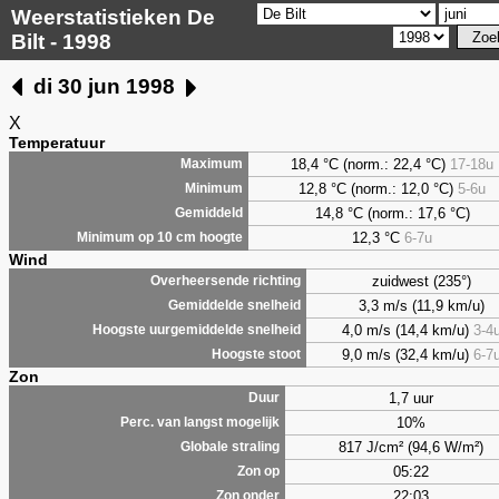
Weerstatistieken De
Bilt - 1998
di 30 jun 1998
X
Temperatuur
18,4 °C (norm.: 22,4 °C)
17-18u
Maximum
12,8 °C (norm.: 12,0 °C)
5-6u
Minimum
14,8 °C (norm.: 17,6 °C)
Gemiddeld
12,3 °C
6-7u
Minimum op 10 cm hoogte
Wind
zuidwest (235°)
Overheersende richting
3,3 m/s (11,9 km/u)
Gemiddelde snelheid
4,0 m/s (14,4 km/u)
3-4
Hoogste uurgemiddelde snelheid
9,0 m/s (32,4 km/u)
6-7
Hoogste stoot
Zon
1,7 uur
Duur
10%
Perc. van langst mogelijk
817 J/cm² (94,6 W/m²)
Globale straling
05:22
Zon op
22:03
Zon onder