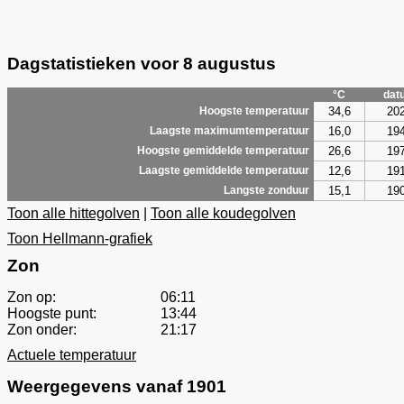
Dagstatistieken voor 8 augustus
°C
dat
34,6
20
Hoogste temperatuur
16,0
19
Laagste maximumtemperatuur
26,6
19
Hoogste gemiddelde temperatuur
12,6
19
Laagste gemiddelde temperatuur
15,1
19
Langste zonduur
Toon alle hittegolven
|
Toon alle koudegolven
Toon Hellmann-grafiek
Zon
Zon op:
06:11
Hoogste punt:
13:44
Zon onder:
21:17
Actuele temperatuur
Weergegevens vanaf 1901