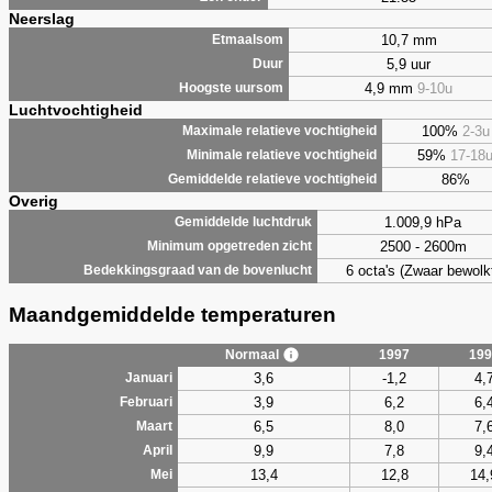
Neerslag
10,7 mm
Etmaalsom
5,9 uur
Duur
4,9 mm
9-10u
Hoogste uursom
Luchtvochtigheid
100%
2-3u
Maximale relatieve vochtigheid
59%
17-18
Minimale relatieve vochtigheid
86%
Gemiddelde relatieve vochtigheid
Overig
1.009,9 hPa
Gemiddelde luchtdruk
2500 - 2600m
Minimum opgetreden zicht
6 octa's (Zwaar bewolk
Bedekkingsgraad van de bovenlucht
Maandgemiddelde temperaturen
Normaal
1997
199
3,6
-1,2
4,
Januari
3,9
6,2
6,
Februari
6,5
8,0
7,
Maart
9,9
7,8
9,
April
13,4
12,8
14,
Mei