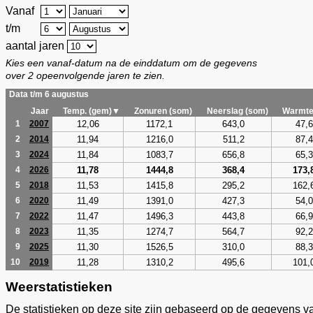
Vanaf
t/m
aantal jaren
Kies een vanaf-datum na de einddatum om de gegevens
over 2 opeenvolgende jaren te zien.
Data t/m 6 augustus
Jaar
Temp. (gem)▼
Zonuren (som)
Neerslag (som)
Warmte
12,06
1172,1
643,0
47,6
1
2007
11,94
1216,0
511,2
87,4
2
2014
11,84
1083,7
656,8
65,3
3
2024
11,78
1444,8
368,4
173,
4
2026
11,53
1415,8
295,2
162,
5
2018
11,49
1391,0
427,3
54,0
6
2020
11,47
1496,3
443,8
66,9
7
2022
11,35
1274,7
564,7
92,2
8
2023
11,30
1526,5
310,0
88,3
9
2025
11,28
1310,2
495,6
101,
10
2019
Weerstatistieken
De statistieken op deze site zijn gebaseerd op de gegevens v