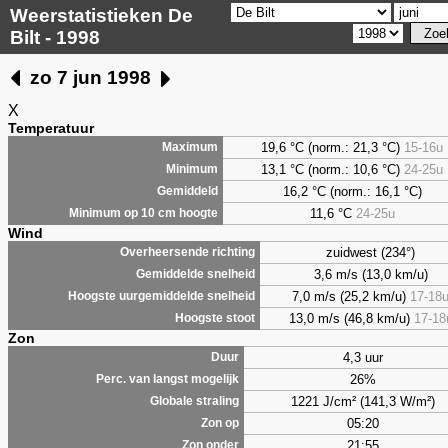
Weerstatistieken De
Bilt - 1998
zo 7 jun 1998
X
Temperatuur
19,6 °C (norm.: 21,3 °C)
15-16u
Maximum
13,1 °C (norm.: 10,6 °C)
24-25u
Minimum
16,2 °C (norm.: 16,1 °C)
Gemiddeld
11,6 °C
24-25u
Minimum op 10 cm hoogte
Wind
zuidwest (234°)
Overheersende richting
3,6 m/s (13,0 km/u)
Gemiddelde snelheid
7,0 m/s (25,2 km/u)
17-18
Hoogste uurgemiddelde snelheid
13,0 m/s (46,8 km/u)
17-18
Hoogste stoot
Zon
4,3 uur
Duur
26%
Perc. van langst mogelijk
1221 J/cm² (141,3 W/m²)
Globale straling
05:20
Zon op
21:55
Zon onder