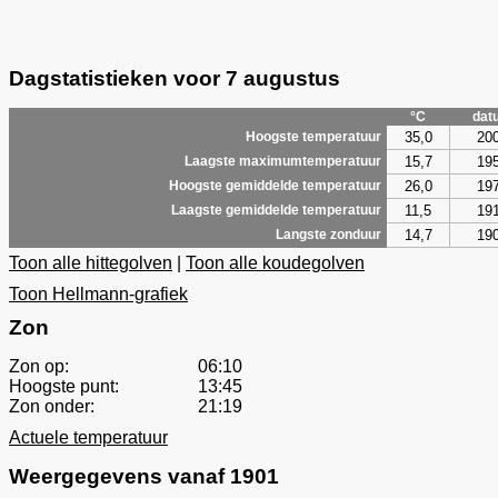
Dagstatistieken voor 7 augustus
°C
dat
35,0
20
Hoogste temperatuur
15,7
19
Laagste maximumtemperatuur
26,0
19
Hoogste gemiddelde temperatuur
11,5
19
Laagste gemiddelde temperatuur
14,7
19
Langste zonduur
Toon alle hittegolven
|
Toon alle koudegolven
Toon Hellmann-grafiek
Zon
Zon op:
06:10
Hoogste punt:
13:45
Zon onder:
21:19
Actuele temperatuur
Weergegevens vanaf 1901