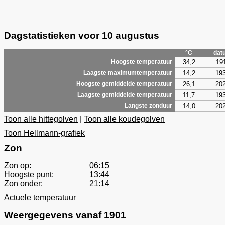
Dagstatistieken voor 10 augustus
°C
dat
34,2
19
Hoogste temperatuur
14,2
19
Laagste maximumtemperatuur
26,1
20
Hoogste gemiddelde temperatuur
11,7
19
Laagste gemiddelde temperatuur
14,0
20
Langste zonduur
Toon alle hittegolven
|
Toon alle koudegolven
Toon Hellmann-grafiek
Zon
Zon op:
06:15
Hoogste punt:
13:44
Zon onder:
21:14
Actuele temperatuur
Weergegevens vanaf 1901