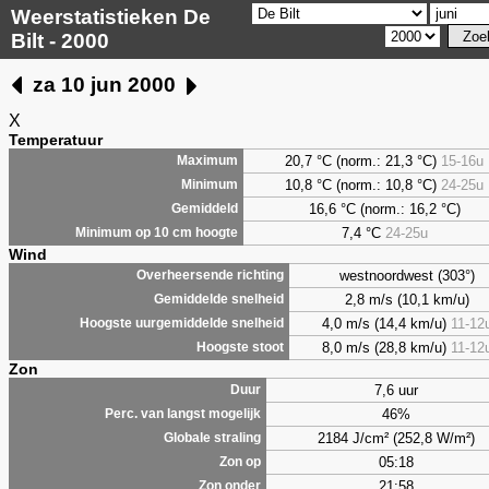
Weerstatistieken De
Bilt - 2000
za 10 jun 2000
X
Temperatuur
20,7 °C (norm.: 21,3 °C)
15-16u
Maximum
10,8 °C (norm.: 10,8 °C)
24-25u
Minimum
16,6 °C (norm.: 16,2 °C)
Gemiddeld
7,4
°C
24-25u
Minimum op 10 cm hoogte
Wind
westnoordwest (303°)
Overheersende richting
2,8 m/s (10,1 km/u)
Gemiddelde snelheid
4,0 m/s (14,4 km/u)
11-12
Hoogste uurgemiddelde snelheid
8,0 m/s (28,8 km/u)
11-12
Hoogste stoot
Zon
7,6 uur
Duur
46%
Perc. van langst mogelijk
2184 J/cm² (252,8 W/m²)
Globale straling
05:18
Zon op
21:58
Zon onder