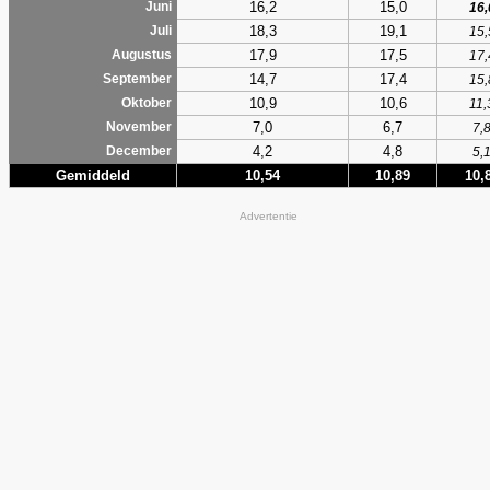
16,2
15,0
Juni
16,
18,3
19,1
Juli
15,
17,9
17,5
Augustus
17,
14,7
17,4
September
15,
10,9
10,6
Oktober
11,
7,0
6,7
November
7,
4,2
4,8
December
5,
Gemiddeld
10,54
10,89
10,
Advertentie