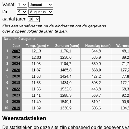
Vanaf
t/m
aantal jaren
Kies een vanaf-datum na de einddatum om de gegevens
over 2 opeenvolgende jaren te zien.
Data t/m 9 augustus
Jaar
Temp. (gem)▼
Zonuren (som)
Neerslag (som)
Warmte
12,13
1176,1
644,8
48,1
1
2007
12,03
1230,0
535,9
89,2
2
2014
11,95
1104,7
660,9
71,7
3
2024
11,87
1485,8
368,0
177,
4
2026
11,68
1424,4
427,2
77,8
5
2020
11,66
1434,0
308,2
172,
6
2018
11,55
1532,6
443,8
68,3
7
2022
11,41
1298,9
569,7
92,2
8
2023
11,40
1549,1
310,1
90,9
9
2025
11,39
1330,9
506,6
104,
10
2019
Weerstatistieken
De statistieken op deze site zijn gebaseerd op de gegevens v