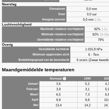
Neerslag
0,0 mm
Etmaalsom
0,0 uur
Duur
0,0 mm
1-2u
Hoogste uursom
Luchtvochtigheid
92%
1-2u
Maximale relatieve vochtigheid
62%
15-16
Minimale relatieve vochtigheid
79%
Gemiddelde relatieve vochtigheid
Overig
1.015,8 hPa
Gemiddelde luchtdruk
6 - 7km
Minimum opgetreden zicht
6 octa's (Zwaar bewolk
Bedekkingsgraad van de bovenlucht
Maandgemiddelde temperaturen
Normaal
1999
200
3,6
5,2
4,
Januari
3,9
3,1
5,
Februari
6,5
7,3
6,
Maart
9,9
9,8
10,
April
13,4
14,2
14,
Mei