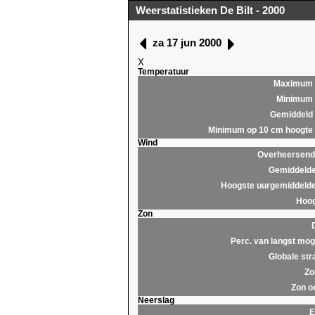
Weerstatistieken De Bilt - 2000
za 17 jun 2000
X
Temperatuur
Maximum
Minimum
Gemiddeld
Minimum op 10 cm hoogte
Wind
Overheersende
Gemiddelde
Hoogste uurgemiddelde
Hoog
Zon
Perc. van langst moge
Globale str
Zo
Zon o
Neerslag
E