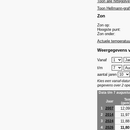
Toon alle hittegolve
Toon Hellmann-graf
Zon
Zon op:
Hoogste punt:
Zon onder:
Actuele temperatuu
Weergegevens v
Vanaf
t/m
aantal jaren
Kies een vanaf-dat
gegevens over 2 ope
Data t/m 7 augustu
Tem
Jaar
(gem
12,09
1
2007
11,97
2
2014
11,88
3
2024
11,80
4
2026