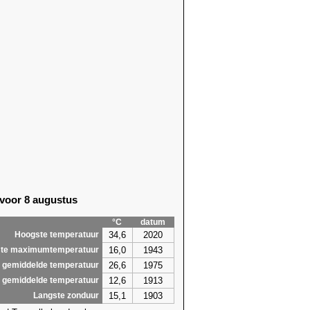
 voor 8 augustus
°C
datum
34,6
2020
Hoogste temperatuur
16,0
1943
te maximumtemperatuur
26,6
1975
 gemiddelde temperatuur
12,6
1913
 gemiddelde temperatuur
15,1
1903
Langste zonduur