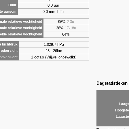
0,0 uur
Duur
0,0 mm
1-2u
te uursom
96%
2-3u
ale relatieve vochtigheid
38%
17-18u
male relatieve vochtigheid
64%
lde relatieve vochtigheid
1.029,7 hPa
 luchtdruk
25 - 26km
eden zicht
1 octa's (Vrijwel onbewolkt)
bovenlucht
Dagstatistieken
Laags
Hoogste
Laagste