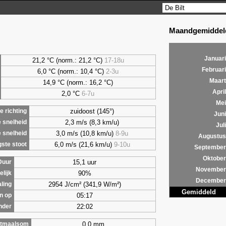
Maandgemiddeld
Januari
21,2 °C (norm.: 21,2 °C)
17-18u
Februari
6,0
°C (norm.: 10,4 °C)
2-3u
Maart
14,9 °C (norm.: 16,2 °C)
April
2,0
°C
6-7u
Mei
zuidoost (145°)
 richting
Juni
2,3 m/s (8,3 km/u)
 snelheid
Juli
3,0 m/s (10,8 km/u)
8-9u
 snelheid
Augustus
6,0 m/s (21,6 km/u)
9-10u
ste stoot
September
Oktober
15,1 uur
Duur
November
90%
lijk
December
2954 J/cm² (341,9 W/m²)
aling
Gemiddeld
05:17
n op
22:02
nder
0,0 mm
tmaalsom