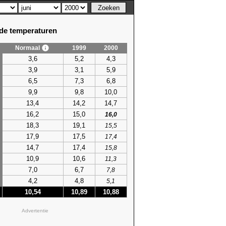
e temperaturen
Normaal
1999
2000
3,6
5,2
4,3
3,9
3,1
5,9
6,5
7,3
6,8
9,9
9,8
10,0
13,4
14,2
14,7
16,2
15,0
16,0
18,3
19,1
15,5
17,9
17,5
17,4
14,7
17,4
15,8
10,9
10,6
11,3
7,0
6,7
7,8
4,2
4,8
5,1
10,54
10,89
10,88
Advertentie