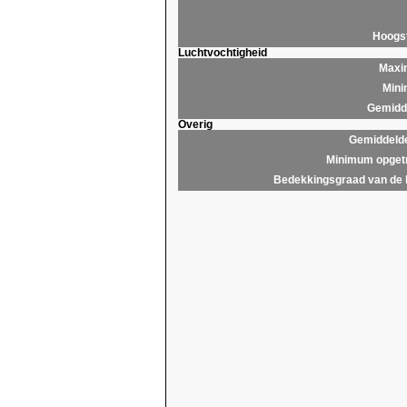
Hoogs
Luchtvochtigheid
Maxim
Mini
Gemidde
Overig
Gemiddelde
Minimum opgetr
Bedekkingsgraad van de 