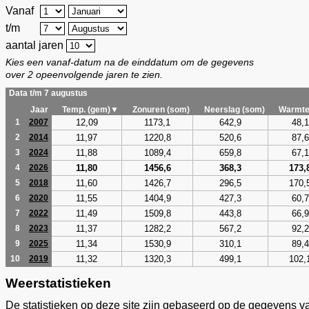
Vanaf
t/m
aantal jaren
Kies een vanaf-datum na de einddatum om de gegevens
over 2 opeenvolgende jaren te zien.
Data t/m 7 augustus
Jaar
Temp. (gem)▼
Zonuren (som)
Neerslag (som)
Warmte
12,09
1173,1
642,9
48,1
1
2007
11,97
1220,8
520,6
87,6
2
2014
11,88
1089,4
659,8
67,1
3
2024
11,80
1456,6
368,3
173,
4
2026
11,60
1426,7
296,5
170,
5
2018
11,55
1404,9
427,3
60,7
6
2020
11,49
1509,8
443,8
66,9
7
2022
11,37
1282,2
567,2
92,2
8
2023
11,34
1530,9
310,1
89,4
9
2025
11,32
1320,3
499,1
102,
10
2019
Weerstatistieken
De statistieken op deze site zijn gebaseerd op de gegevens v