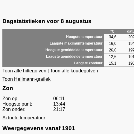
Dagstatistieken voor 8 augustus
°C
dat
34,6
20
Hoogste temperatuur
16,0
19
Laagste maximumtemperatuur
26,6
19
Hoogste gemiddelde temperatuur
12,6
19
Laagste gemiddelde temperatuur
15,1
19
Langste zonduur
Toon alle hittegolven
|
Toon alle koudegolven
Toon Hellmann-grafiek
Zon
Zon op:
06:11
Hoogste punt:
13:44
Zon onder:
21:17
Actuele temperatuur
Weergegevens vanaf 1901