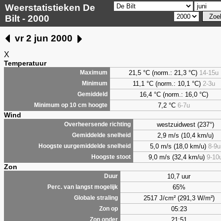
Weerstatistieken De
Bilt - 2000
vr 2 jun 2000
X
Temperatuur
21,5 °C (norm.: 21,3 °C)
14-15u
Maximum
11,1 °C (norm.: 10,1 °C)
2-3u
Minimum
16,4 °C (norm.: 16,0 °C)
Gemiddeld
7,2
°C
6-7u
Minimum op 10 cm hoogte
Wind
westzuidwest (237°)
Overheersende richting
2,9 m/s (10,4 km/u)
Gemiddelde snelheid
5,0 m/s (18,0 km/u)
8-9u
Hoogste uurgemiddelde snelheid
9,0 m/s (32,4 km/u)
9-10
Hoogste stoot
Zon
10,7 uur
Duur
65%
Perc. van langst mogelijk
2517 J/cm² (291,3 W/m²)
Globale straling
05:23
Zon op
21:51
Zon onder