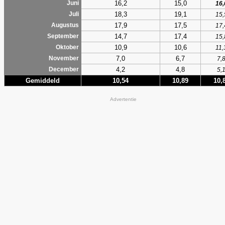
16,2
15,0
Juni
16,
18,3
19,1
Juli
15,
17,9
17,5
Augustus
17,
14,7
17,4
September
15,
10,9
10,6
Oktober
11,
7,0
6,7
November
7,
4,2
4,8
December
5,
Gemiddeld
10,54
10,89
10,
Advertentie