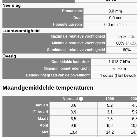
Neerslag
0,0 mm
Etmaalsom
0,0 uur
Duur
0,0 mm
1-2u
Hoogste uursom
Luchtvochtigheid
97%
2-3u
Maximale relatieve vochtigheid
60%
14-15
Minimale relatieve vochtigheid
80%
Gemiddelde relatieve vochtigheid
Overig
1.018,7 hPa
Gemiddelde luchtdruk
5 - 6km
Minimum opgetreden zicht
4 octa's (Half bewolkt
Bedekkingsgraad van de bovenlucht
Maandgemiddelde temperaturen
Normaal
1999
200
3,6
5,2
4,
Januari
3,9
3,1
5,
Februari
6,5
7,3
6,
Maart
9,9
9,8
10,
April
13,4
14,2
14,
Mei