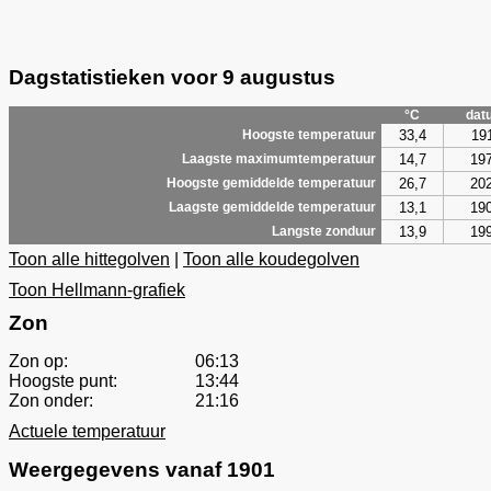
Dagstatistieken voor 9 augustus
°C
dat
33,4
19
Hoogste temperatuur
14,7
19
Laagste maximumtemperatuur
26,7
20
Hoogste gemiddelde temperatuur
13,1
19
Laagste gemiddelde temperatuur
13,9
19
Langste zonduur
Toon alle hittegolven
|
Toon alle koudegolven
Toon Hellmann-grafiek
Zon
Zon op:
06:13
Hoogste punt:
13:44
Zon onder:
21:16
Actuele temperatuur
Weergegevens vanaf 1901