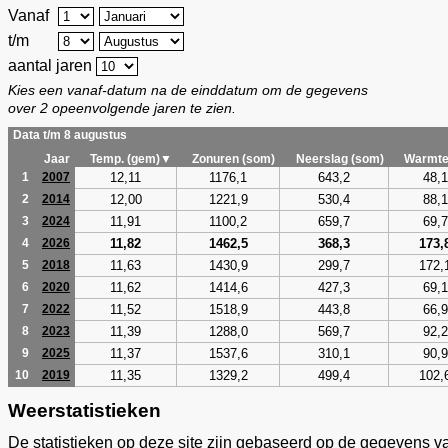
Vanaf
t/m
aantal jaren
Kies een vanaf-datum na de einddatum om de gegevens
over 2 opeenvolgende jaren te zien.
Data t/m 8 augustus
Jaar
Temp. (gem)▼
Zonuren (som)
Neerslag (som)
Warmte
12,11
1176,1
643,2
48,1
1
2007
12,00
1221,9
530,4
88,1
2
2014
11,91
1100,2
659,7
69,7
3
2024
11,82
1462,5
368,3
173,
4
2026
11,63
1430,9
299,7
172,
5
2018
11,62
1414,6
427,3
69,1
6
2020
11,52
1518,9
443,8
66,9
7
2022
11,39
1288,0
569,7
92,2
8
2023
11,37
1537,6
310,1
90,9
9
2025
11,35
1329,2
499,4
102,
10
2019
Weerstatistieken
De statistieken op deze site zijn gebaseerd op de gegevens v