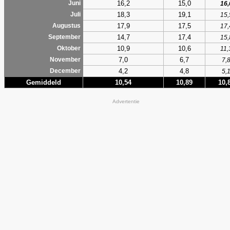
16,2
15,0
Juni
16,
18,3
19,1
Juli
15,
17,9
17,5
Augustus
17,
14,7
17,4
September
15,
10,9
10,6
Oktober
11,
7,0
6,7
November
7,
4,2
4,8
December
5,
Gemiddeld
10,54
10,89
10,
Advertentie