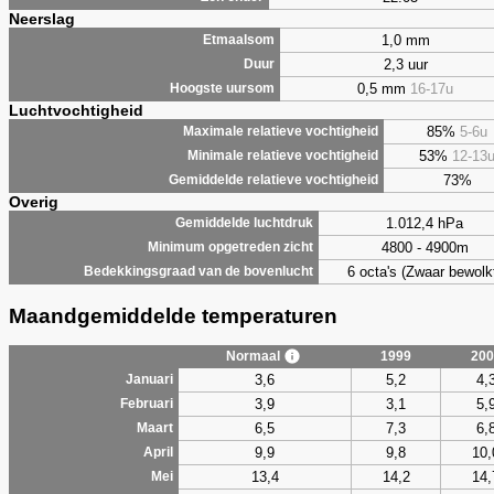
Neerslag
1,0 mm
Etmaalsom
2,3 uur
Duur
0,5 mm
16-17u
Hoogste uursom
Luchtvochtigheid
85%
5-6u
Maximale relatieve vochtigheid
53%
12-13
Minimale relatieve vochtigheid
73%
Gemiddelde relatieve vochtigheid
Overig
1.012,4 hPa
Gemiddelde luchtdruk
4800 - 4900m
Minimum opgetreden zicht
6 octa's (Zwaar bewolk
Bedekkingsgraad van de bovenlucht
Maandgemiddelde temperaturen
Normaal
1999
200
3,6
5,2
4,
Januari
3,9
3,1
5,
Februari
6,5
7,3
6,
Maart
9,9
9,8
10,
April
13,4
14,2
14,
Mei