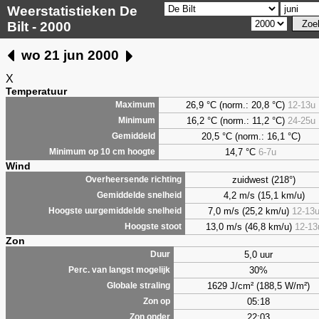
Weerstatistieken De
Bilt - 2000
wo 21 jun 2000
X
Temperatuur
26,9 °C (norm.: 20,8 °C)
12-13u
Maximum
16,2 °C (norm.: 11,2 °C)
24-25u
Minimum
20,5 °C (norm.: 16,1 °C)
Gemiddeld
14,7 °C
6-7u
Minimum op 10 cm hoogte
Wind
zuidwest (218°)
Overheersende richting
4,2 m/s (15,1 km/u)
Gemiddelde snelheid
7,0 m/s (25,2 km/u)
12-13
Hoogste uurgemiddelde snelheid
13,0 m/s (46,8 km/u)
12-13
Hoogste stoot
Zon
5,0 uur
Duur
30%
Perc. van langst mogelijk
1629 J/cm² (188,5 W/m²)
Globale straling
05:18
Zon op
22:03
Zon onder