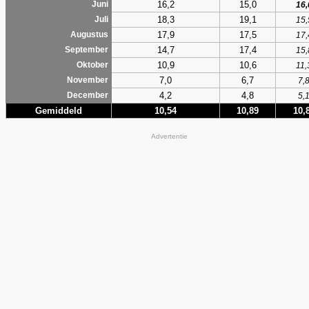
16,2
15,0
Juni
16,
18,3
19,1
Juli
15,
17,9
17,5
Augustus
17,
14,7
17,4
September
15,
10,9
10,6
Oktober
11,
7,0
6,7
November
7,
4,2
4,8
December
5,
Gemiddeld
10,54
10,89
10,
Advertentie