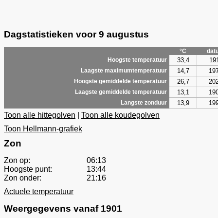
Dagstatistieken voor 9 augustus
°C
dat
33,4
19
Hoogste temperatuur
14,7
19
Laagste maximumtemperatuur
26,7
20
Hoogste gemiddelde temperatuur
13,1
19
Laagste gemiddelde temperatuur
13,9
19
Langste zonduur
Toon alle hittegolven
|
Toon alle koudegolven
Toon Hellmann-grafiek
Zon
Zon op:
06:13
Hoogste punt:
13:44
Zon onder:
21:16
Actuele temperatuur
Weergegevens vanaf 1901