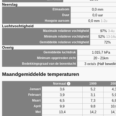
Neerslag
0,0 mm
Etmaalsom
0,0 uur
Duur
0,0 mm
1-2u
Hoogste uursom
Luchtvochtigheid
97%
3-4u
Maximale relatieve vochtigheid
52%
13-14
Minimale relatieve vochtigheid
72%
Gemiddelde relatieve vochtigheid
Overig
1.015,7 hPa
Gemiddelde luchtdruk
20 - 21km
Minimum opgetreden zicht
3 octa's (Half bewolkt
Bedekkingsgraad van de bovenlucht
Maandgemiddelde temperaturen
Normaal
1999
200
3,6
5,2
4,
Januari
3,9
3,1
5,
Februari
6,5
7,3
6,
Maart
9,9
9,8
10,
April
13,4
14,2
14,
Mei