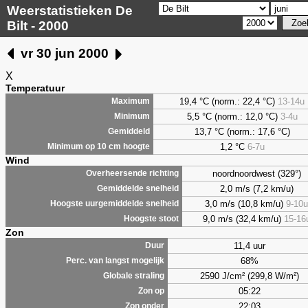
Weerstatistieken De
Bilt - 2000
vr 30 jun 2000
X
Temperatuur
19,4 °C (norm.: 22,4 °C)
13-14u
Maximum
5,5
°C (norm.: 12,0 °C)
3-4u
Minimum
13,7 °C (norm.: 17,6 °C)
Gemiddeld
1,2
°C
6-7u
Minimum op 10 cm hoogte
Wind
noordnoordwest (329°)
Overheersende richting
2,0 m/s (7,2 km/u)
Gemiddelde snelheid
3,0 m/s (10,8 km/u)
9-10u
Hoogste uurgemiddelde snelheid
9,0 m/s (32,4 km/u)
15-16
Hoogste stoot
Zon
11,4 uur
Duur
68%
Perc. van langst mogelijk
2590 J/cm² (299,8 W/m²)
Globale straling
05:22
Zon op
22:03
Zon onder