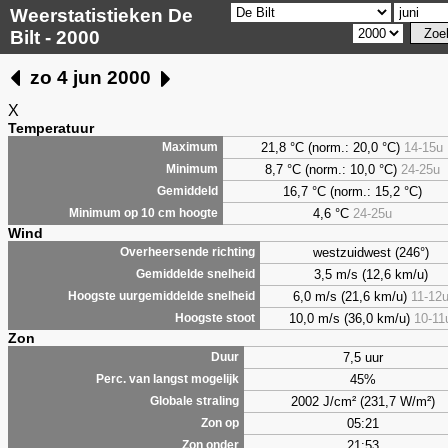
Weerstatistieken De
Bilt - 2000
zo 4 jun 2000
X
Temperatuur
21,8 °C (norm.: 20,0 °C)
14-15u
Maximum
8,7
°C (norm.: 10,0 °C)
24-25u
Minimum
16,7 °C (norm.: 15,2 °C)
Gemiddeld
4,6
°C
24-25u
Minimum op 10 cm hoogte
Wind
westzuidwest (246°)
Overheersende richting
3,5 m/s (12,6 km/u)
Gemiddelde snelheid
6,0 m/s (21,6 km/u)
11-12
Hoogste uurgemiddelde snelheid
10,0 m/s (36,0 km/u)
10-11
Hoogste stoot
Zon
7,5 uur
Duur
45%
Perc. van langst mogelijk
2002 J/cm² (231,7 W/m²)
Globale straling
05:21
Zon op
21:53
Zon onder