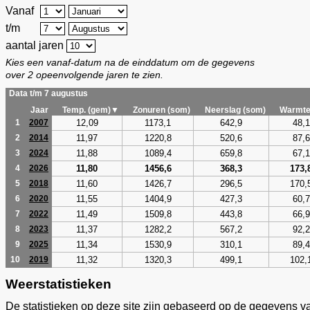
Vanaf
t/m
aantal jaren
Kies een vanaf-datum na de einddatum om de gegevens
over 2 opeenvolgende jaren te zien.
Data t/m 7 augustus
Jaar
Temp. (gem)▼
Zonuren (som)
Neerslag (som)
Warmte
12,09
1173,1
642,9
48,1
1
2007
11,97
1220,8
520,6
87,6
2
2014
11,88
1089,4
659,8
67,1
3
2024
11,80
1456,6
368,3
173,
4
2026
11,60
1426,7
296,5
170,
5
2018
11,55
1404,9
427,3
60,7
6
2020
11,49
1509,8
443,8
66,9
7
2022
11,37
1282,2
567,2
92,2
8
2023
11,34
1530,9
310,1
89,4
9
2025
11,32
1320,3
499,1
102,
10
2019
Weerstatistieken
De statistieken op deze site zijn gebaseerd op de gegevens v