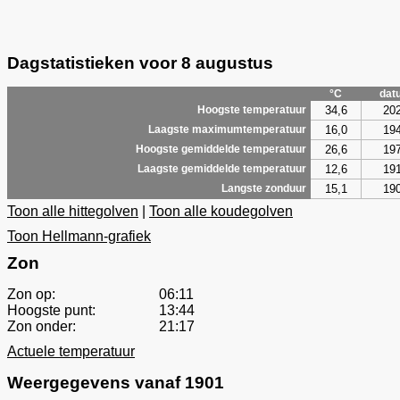
Dagstatistieken voor 8 augustus
°C
dat
34,6
20
Hoogste temperatuur
16,0
19
Laagste maximumtemperatuur
26,6
19
Hoogste gemiddelde temperatuur
12,6
19
Laagste gemiddelde temperatuur
15,1
19
Langste zonduur
Toon alle hittegolven
|
Toon alle koudegolven
Toon Hellmann-grafiek
Zon
Zon op:
06:11
Hoogste punt:
13:44
Zon onder:
21:17
Actuele temperatuur
Weergegevens vanaf 1901