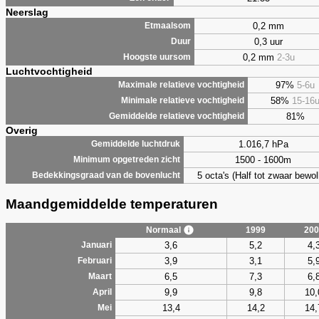
Neerslag
0,2 mm
Etmaalsom
0,3 uur
Duur
0,2 mm
2-3u
Hoogste uursom
Luchtvochtigheid
97%
5-6u
Maximale relatieve vochtigheid
58%
15-16
Minimale relatieve vochtigheid
81%
Gemiddelde relatieve vochtigheid
Overig
1.016,7 hPa
Gemiddelde luchtdruk
1500 - 1600m
Minimum opgetreden zicht
5 octa's (Half tot zwaar bewol
Bedekkingsgraad van de bovenlucht
Maandgemiddelde temperaturen
Normaal
1999
200
3,6
5,2
4,
Januari
3,9
3,1
5,
Februari
6,5
7,3
6,
Maart
9,9
9,8
10,
April
13,4
14,2
14,
Mei