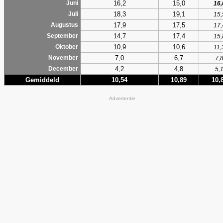
16,2
15,0
Juni
16,
18,3
19,1
Juli
15,
17,9
17,5
Augustus
17,
14,7
17,4
September
15,
10,9
10,6
Oktober
11,
7,0
6,7
November
7,
4,2
4,8
December
5,
Gemiddeld
10,54
10,89
10,
Advertentie