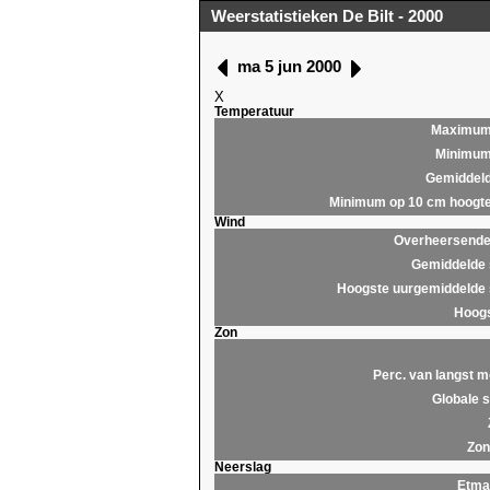
Weerstatistieken De Bilt - 2000
ma 5 jun 2000
X
Temperatuur
Maximu
Minimu
Gemiddel
Minimum op 10 cm hoogt
Wind
Overheersende 
Gemiddelde 
Hoogste uurgemiddelde 
Hoogs
Zon
Perc. van langst m
Globale s
Zon
Neerslag
Etma