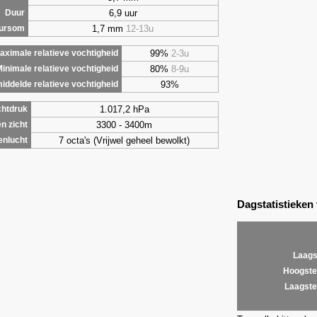
6,9 uur
Duur
1,7 mm
12-13u
uursom
99%
2-3u
aximale relatieve vochtigheid
80%
8-9u
inimale relatieve vochtigheid
93%
iddelde relatieve vochtigheid
1.017,2 hPa
chtdruk
3300 - 3400m
n zicht
7 octa's (Vrijwel geheel bewolkt)
enlucht
Dagstatistieken
Laags
Hoogste
Laagste