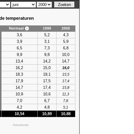
e temperaturen
Normaal
1999
2000
3,6
5,2
4,3
3,9
3,1
5,9
6,5
7,3
6,8
9,9
9,8
10,0
13,4
14,2
14,7
16,2
15,0
16,0
18,3
19,1
15,5
17,9
17,5
17,4
14,7
17,4
15,8
10,9
10,6
11,3
7,0
6,7
7,8
4,2
4,8
5,1
10,54
10,89
10,88
Advertentie