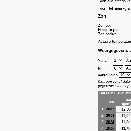
Toon alle hittegolve
Toon Hellmann-graf
Zon
Zon op:
Hoogste punt:
Zon onder:
Actuele temperatuu
Weergegevens v
Vanaf
t/m
aantal jaren
Kies een vanaf-dat
gegevens over 2 ope
Data t/m 6 augustu
Tem
Jaar
(gem
12,06
1
2007
11,94
2
2014
11,84
3
2024
11,78
4
2026