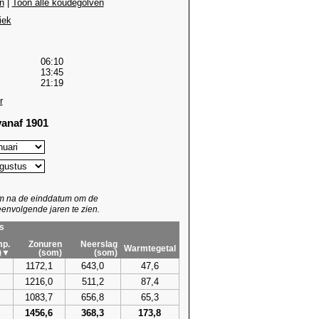
n
|
Toon alle koudegolven
iek
06:10
13:45
21:19
r
anaf 1901
um na de einddatum om de
envolgende jaren te zien.
s
p.
Zonuren
Neerslag
Warmtegetal
)▼
(som)
(som)
1172,1
643,0
47,6
1216,0
511,2
87,4
1083,7
656,8
65,3
1456,6
368,3
173,8