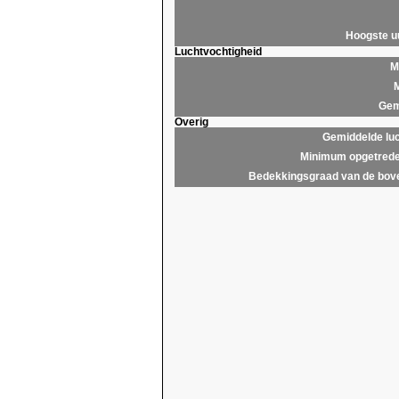
Hoogste 
Luchtvochtigheid
M
M
Gem
Overig
Gemiddelde lu
Minimum opgetrede
Bedekkingsgraad van de bov