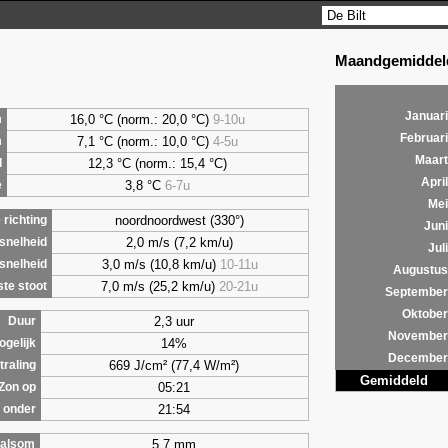
Maandgemiddeld
Januari
16,0 °C (norm.: 20,0 °C)
9-10u
m
Februari
7,1
°C (norm.: 10,0 °C)
4-5u
m
Maart
12,3 °C (norm.: 15,4 °C)
d
April
3,8
°C
6-7u
e
Mei
noordnoordwest (330°)
richting
Juni
2,0 m/s (7,2 km/u)
snelheid
Juli
3,0 m/s (10,8 km/u)
10-11u
snelheid
Augustus
7,0 m/s (25,2 km/u)
20-21u
te stoot
September
Oktober
2,3 uur
Duur
November
14%
ogelijk
December
669 J/cm² (77,4 W/m²)
traling
Gemiddeld
05:21
Zon op
21:54
 onder
5,7 mm
alsom