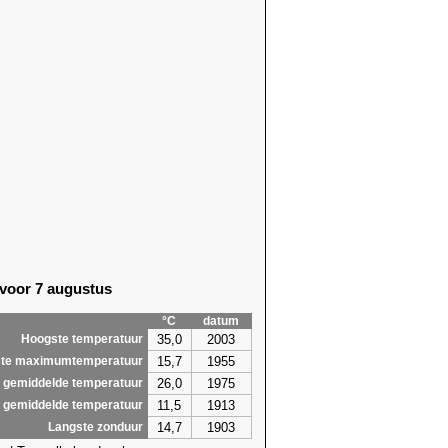
 voor 7 augustus
°C
datum
35,0
2003
Hoogste temperatuur
15,7
1955
te maximumtemperatuur
26,0
1975
 gemiddelde temperatuur
11,5
1913
 gemiddelde temperatuur
14,7
1903
Langste zonduur