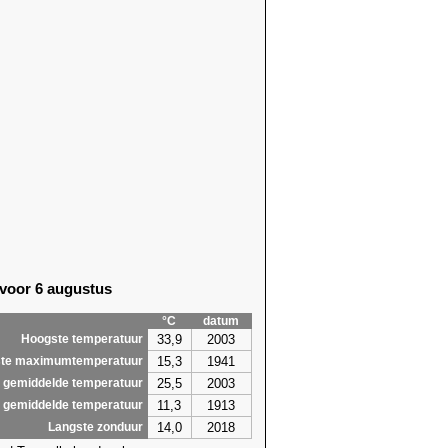
2)
13,9 (2005)
8)
12,0 (1961)
8)
13,4 (1990)
5)
13,0 (1990)
5)
13,6 (2010)
8)
15,0 (2025)
8)
14,9 (2025)
8)
13,6 (1903)
3)
14,4 (1968)
9)
14,6 (2010)
1)
14,2 (2006)
1)
14,3 (1989)
1)
13,7 (1989)
 voor 6 augustus
2)
14,8 (1920)
2)
15,7 (2017)
°C
datum
2)
14,7 (2014)
33,9
2003
Hoogste temperatuur
,2
15,7
15,3
1941
te maximumtemperatuur
25,5
2003
 gemiddelde temperatuur
11,3
1913
 gemiddelde temperatuur
14,0
2018
Langste zonduur