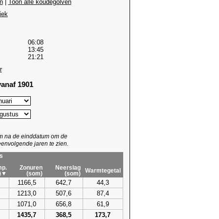
n
|
Toon alle koudegolven
iek
06:08
13:45
21:21
r
anaf 1901
um na de einddatum om de
envolgende jaren te zien.
s
p.
Zonuren
Neerslag
Warmtegetal
)▼
(som)
(som)
1166,5
642,7
44,3
1213,0
507,6
87,4
1071,0
656,8
61,9
1435,7
368,5
173,7