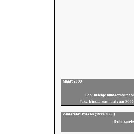
Maart 2000
T.o.v. huidige klimaatnormaal
T.o.v. klimaatnormaal voor 2000
Winterstatistieken (1999/2000)
Hellmann-k