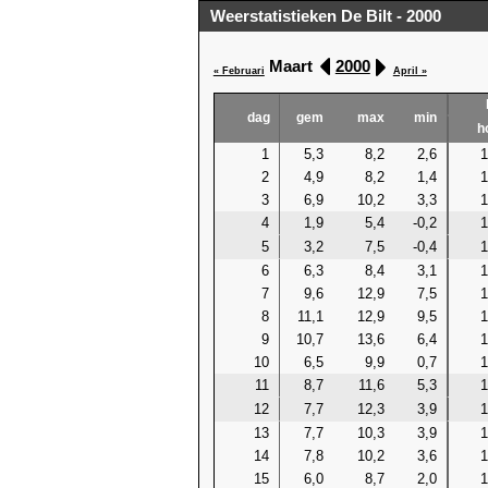
Weerstatistieken De Bilt - 2000
Maart
2000
« Februari
April »
dag
gem
max
min
h
1
5,3
8,2
2,6
1
2
4,9
8,2
1,4
3
6,9
10,2
3,3
4
1,9
5,4
-0,2
5
3,2
7,5
-0,4
6
6,3
8,4
3,1
1
7
9,6
12,9
7,5
1
8
11,1
12,9
9,5
1
9
10,7
13,6
6,4
1
10
6,5
9,9
0,7
1
11
8,7
11,6
5,3
1
12
7,7
12,3
3,9
1
13
7,7
10,3
3,9
1
14
7,8
10,2
3,6
1
15
6,0
8,7
2,0
1