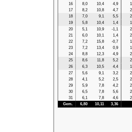
16
8,0
10,4
4,9
1
17
8,2
10,8
4,7
2
18
7,0
9,1
5,5
2
19
5,8
10,4
1,4
1
20
5,1
10,9
-1,1
2
21
6,0
10,1
1,4
2
22
7,2
15,8
-0,7
1
23
7,2
13,4
0,9
1
24
8,8
12,3
4,9
2
25
8,6
11,8
5,2
2
26
6,3
10,5
4,4
1
27
5,6
9,1
3,2
2
28
4,1
5,2
2,5
2
29
5,9
7,8
4,2
2
30
6,5
7,8
5,6
2
31
6,1
7,8
4,6
2
Gem.
6,80
10,11
3,36