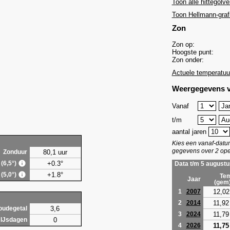
Toon alle hittegolve
Toon Hellmann-graf
Zon
Zon op:
Hoogste punt:
Zon onder:
Actuele temperatuu
Weergegevens v
Vanaf
t/m
aantal jaren
Kies een vanaf-dat
gegevens over 2 ope
80,1 uur
Zonduur
+0.3°
 (6,5°)
Data t/m 5 augustu
+1.8°
 (5,0°)
Tem
Jaar
(gem
12,02
1
2007
11,92
2
2014
3,6
oudegetal
11,79
3
2024
0
IJsdagen
11,75
4
2026