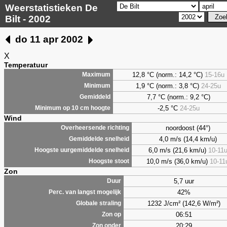
Weerstatistieken De
Bilt - 2002
do 11 apr 2002
X
Temperatuur
12,8 °C (norm.: 14,2 °C)
15-16u
Maximum
1,9
°C (norm.: 3,8 °C)
24-25u
Minimum
7,7
°C (norm.: 9,2 °C)
Gemiddeld
-2,5 °C
24-25u
Minimum op 10 cm hoogte
Wind
noordoost (44°)
Overheersende richting
4,0 m/s (14,4 km/u)
Gemiddelde snelheid
6,0 m/s (21,6 km/u)
10-11
Hoogste uurgemiddelde snelheid
10,0 m/s (36,0 km/u)
10-11
Hoogste stoot
Zon
5,7 uur
Duur
42%
Perc. van langst mogelijk
1232 J/cm² (142,6 W/m²)
Globale straling
06:51
Zon op
20:29
Zon onder