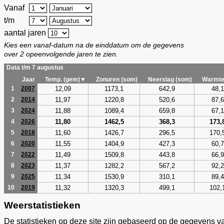
Vanaf
t/m
aantal jaren
Kies een vanaf-datum na de einddatum om de gegevens
over 2 opeenvolgende jaren te zien.
Data t/m 7 augustus
Jaar
Temp. (gem)▼
Zonuren (som)
Neerslag (som)
Warmte
12,09
1173,1
642,9
48,1
1
2007
11,97
1220,8
520,6
87,6
2
2014
11,88
1089,4
659,8
67,1
3
2024
11,80
1462,5
368,3
173,
4
2026
11,60
1426,7
296,5
170,
5
2018
11,55
1404,9
427,3
60,7
6
2020
11,49
1509,8
443,8
66,9
7
2022
11,37
1282,2
567,2
92,2
8
2023
11,34
1530,9
310,1
89,4
9
2025
11,32
1320,3
499,1
102,
10
2019
Weerstatistieken
De statistieken op deze site zijn gebaseerd op de gegevens v