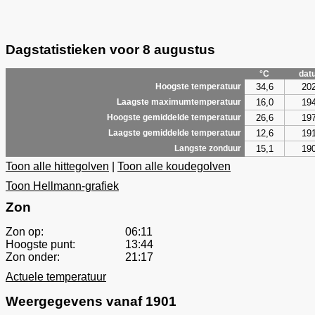
Dagstatistieken voor 8 augustus
°C
dat
34,6
20
Hoogste temperatuur
16,0
19
Laagste maximumtemperatuur
26,6
19
Hoogste gemiddelde temperatuur
12,6
19
Laagste gemiddelde temperatuur
15,1
19
Langste zonduur
Toon alle hittegolven
|
Toon alle koudegolven
Toon Hellmann-grafiek
Zon
Zon op:
06:11
Hoogste punt:
13:44
Zon onder:
21:17
Actuele temperatuur
Weergegevens vanaf 1901