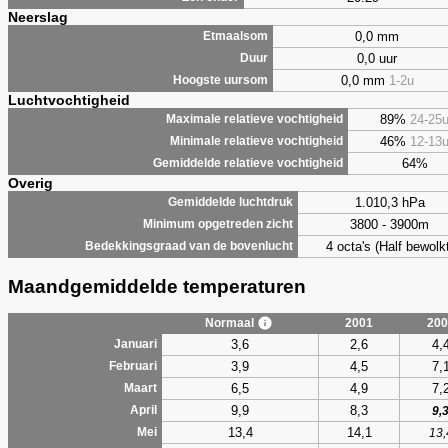
Neerslag
0,0 mm
Etmaalsom
0,0 uur
Duur
0,0 mm
1-2u
Hoogste uursom
Luchtvochtigheid
89%
24-25
Maximale relatieve vochtigheid
46%
12-13
Minimale relatieve vochtigheid
64%
Gemiddelde relatieve vochtigheid
Overig
1.010,3 hPa
Gemiddelde luchtdruk
3800 - 3900m
Minimum opgetreden zicht
4 octa's (Half bewolkt
Bedekkingsgraad van de bovenlucht
Maandgemiddelde temperaturen
Normaal
2001
200
3,6
2,6
4,
Januari
3,9
4,5
7,
Februari
6,5
4,9
7,
Maart
9,9
8,3
April
9,
13,4
14,1
Mei
13,