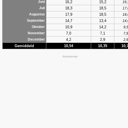
16,2
15,2
Juni
16,
18,3
18,5
Juli
17,
17,9
18,5
Augustus
18,
14,7
13,4
September
14,
10,9
14,2
Oktober
9,
7,0
7,1
November
7,
4,2
2,9
December
2,
Gemiddeld
10,54
10,35
10,
Advertentie