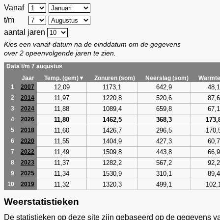
Vanaf
t/m
aantal jaren
Kies een vanaf-datum na de einddatum om de gegevens
over 2 opeenvolgende jaren te zien.
Data t/m 7 augustus
Jaar
Temp. (gem)▼
Zonuren (som)
Neerslag (som)
Warmte
12,09
1173,1
642,9
48,1
1
2007
11,97
1220,8
520,6
87,6
2
2014
11,88
1089,4
659,8
67,1
3
2024
11,80
1462,5
368,3
173,
4
2026
11,60
1426,7
296,5
170,
5
2018
11,55
1404,9
427,3
60,7
6
2020
11,49
1509,8
443,8
66,9
7
2022
11,37
1282,2
567,2
92,2
8
2023
11,34
1530,9
310,1
89,4
9
2025
11,32
1320,3
499,1
102,
10
2019
Weerstatistieken
De statistieken op deze site zijn gebaseerd op de gegevens v