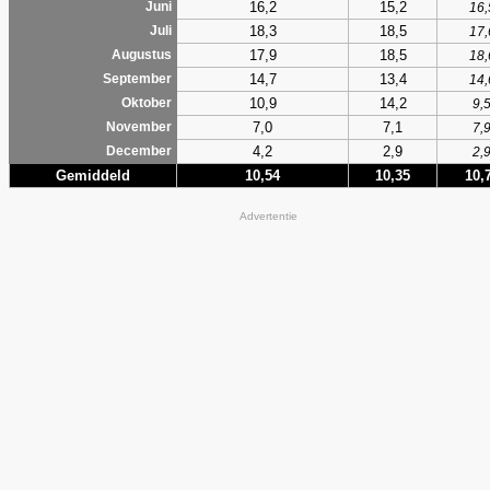
16,2
15,2
Juni
16,
18,3
18,5
Juli
17,
17,9
18,5
Augustus
18,
14,7
13,4
September
14,
10,9
14,2
Oktober
9,
7,0
7,1
November
7,
4,2
2,9
December
2,
Gemiddeld
10,54
10,35
10,
Advertentie