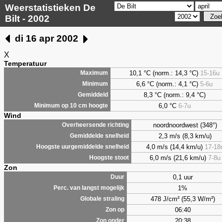
Weerstatistieken De
Bilt - 2002
di 16 apr 2002
X
Temperatuur
10,1 °C (norm.: 14,3 °C)
15-16u
Maximum
6,6
°C (norm.: 4,1 °C)
5-6u
Minimum
8,3
°C (norm.: 9,4 °C)
Gemiddeld
6,0
°C
6-7u
Minimum op 10 cm hoogte
Wind
noordnoordwest (348°)
Overheersende richting
2,3 m/s (8,3 km/u)
Gemiddelde snelheid
4,0 m/s (14,4 km/u)
17-18
Hoogste uurgemiddelde snelheid
6,0 m/s (21,6 km/u)
7-8u
Hoogste stoot
Zon
0,1 uur
Duur
1%
Perc. van langst mogelijk
478 J/cm² (55,3 W/m²)
Globale straling
06:40
Zon op
20:38
Zon onder