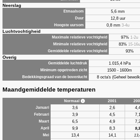
Neerslag
5,6 mm
Etmaalsom
12,8 uur
Duur
0,8 mm
3-4u
Hoogste uursom
Luchtvochtigheid
97%
1-2u
Maximale relatieve vochtigheid
83%
15-16
Minimale relatieve vochtigheid
93%
Gemiddelde relatieve vochtigheid
Overig
1.015,4 hPa
Gemiddelde luchtdruk
1500 - 1600m
Minimum opgetreden zicht
8 octa's (Geheel bewolk
Bedekkingsgraad van de bovenlucht
Maandgemiddelde temperaturen
Normaal
2001
200
3,6
2,6
4,
Januari
3,9
4,5
7,
Februari
6,5
4,9
7,
Maart
9,9
8,3
April
9,
13,4
14,1
Mei
13,