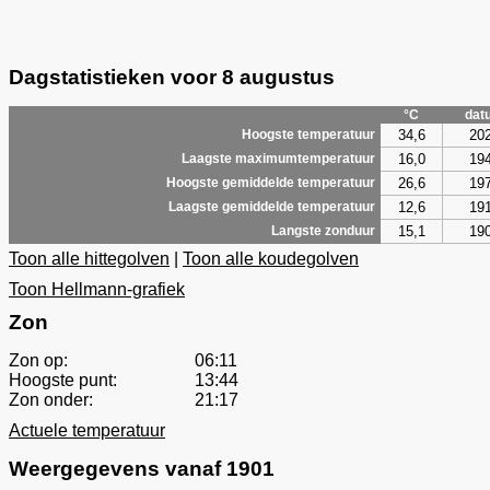
Dagstatistieken voor 8 augustus
°C
dat
34,6
20
Hoogste temperatuur
16,0
19
Laagste maximumtemperatuur
26,6
19
Hoogste gemiddelde temperatuur
12,6
19
Laagste gemiddelde temperatuur
15,1
19
Langste zonduur
Toon alle hittegolven
|
Toon alle koudegolven
Toon Hellmann-grafiek
Zon
Zon op:
06:11
Hoogste punt:
13:44
Zon onder:
21:17
Actuele temperatuur
Weergegevens vanaf 1901