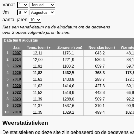
Vanaf
t/m
aantal jaren
Kies een vanaf-datum na de einddatum om de gegevens
over 2 opeenvolgende jaren te zien.
Data t/m 8 augustus
Jaar
Temp. (gem)▼
Zonuren (som)
Neerslag (som)
Warmte
12,11
1176,1
643,2
48,1
1
2007
12,00
1221,9
530,4
88,1
2
2014
11,91
1100,2
659,7
69,7
3
2024
11,82
1462,5
368,3
173,
4
2026
11,63
1430,9
299,7
172,
5
2018
11,62
1414,6
427,3
69,1
6
2020
11,52
1518,9
443,8
66,9
7
2022
11,39
1288,0
569,7
92,2
8
2023
11,37
1537,6
310,1
90,9
9
2025
11,35
1329,2
499,4
102,
10
2019
Weerstatistieken
De statistieken op deze site zijn gebaseerd op de gegevens v