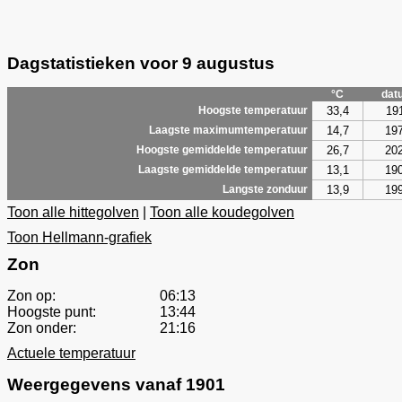
Dagstatistieken voor 9 augustus
°C
dat
33,4
19
Hoogste temperatuur
14,7
19
Laagste maximumtemperatuur
26,7
20
Hoogste gemiddelde temperatuur
13,1
19
Laagste gemiddelde temperatuur
13,9
19
Langste zonduur
Toon alle hittegolven
|
Toon alle koudegolven
Toon Hellmann-grafiek
Zon
Zon op:
06:13
Hoogste punt:
13:44
Zon onder:
21:16
Actuele temperatuur
Weergegevens vanaf 1901