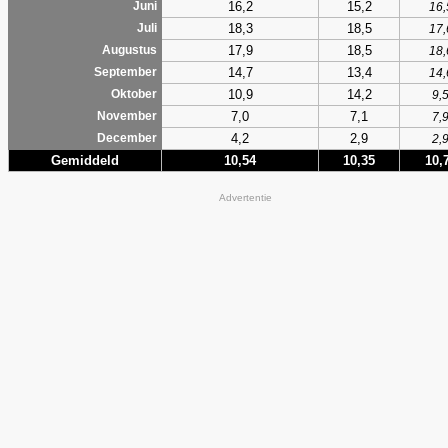
16,2
15,2
Juni
16,
18,3
18,5
Juli
17,
17,9
18,5
Augustus
18,
14,7
13,4
September
14,
10,9
14,2
Oktober
9,
7,0
7,1
November
7,
4,2
2,9
December
2,
Gemiddeld
10,54
10,35
10,
Advertentie