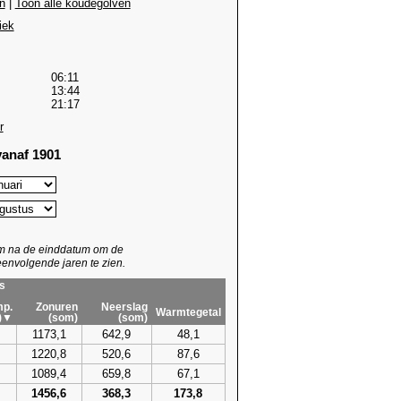
n
|
Toon alle koudegolven
iek
06:11
13:44
21:17
r
anaf 1901
um na de einddatum om de
envolgende jaren te zien.
s
p.
Zonuren
Neerslag
Warmtegetal
)▼
(som)
(som)
1173,1
642,9
48,1
1220,8
520,6
87,6
1089,4
659,8
67,1
1456,6
368,3
173,8