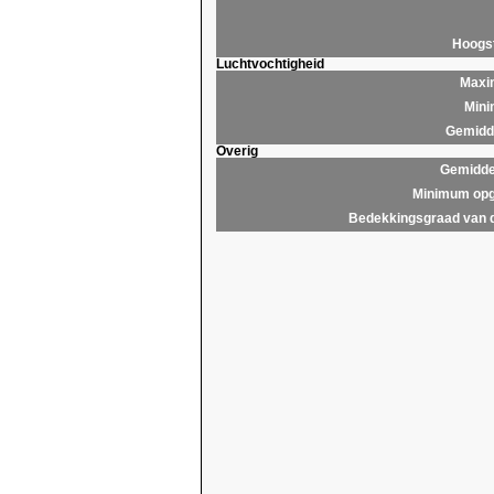
Hoogs
Luchtvochtigheid
Maxim
Mini
Gemidde
Overig
Gemidde
Minimum opg
Bedekkingsgraad van 