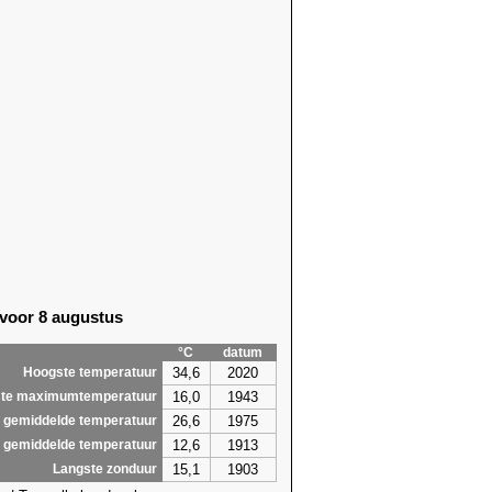
 voor 8 augustus
°C
datum
34,6
2020
Hoogste temperatuur
16,0
1943
te maximumtemperatuur
26,6
1975
 gemiddelde temperatuur
12,6
1913
 gemiddelde temperatuur
15,1
1903
Langste zonduur