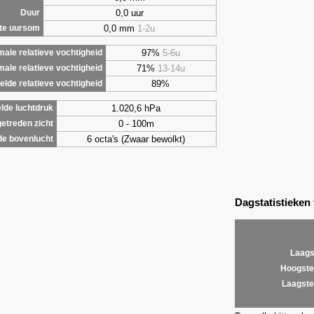
0,0 uur
Duur
0,0 mm
1-2u
te uursom
97%
5-6u
ale relatieve vochtigheid
71%
13-14u
male relatieve vochtigheid
89%
lde relatieve vochtigheid
1.020,6 hPa
lde luchtdruk
0 - 100m
etreden zicht
6 octa's (Zwaar bewolkt)
de bovenlucht
Dagstatistieken
Laags
Hoogste
Laagste