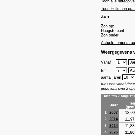
Toon alle hittegolve
Toon Hellmann-graf
Zon
Zon op:
Hoogste punt:
Zon onder:
Actuele temperatuu
Weergegevens v
Vanaf
t/m
aantal jaren
Kies een vanaf-dat
gegevens over 2 ope
Data t/m 7 augustu
Tem
Jaar
(gem
12,09
1
2007
11,97
2
2014
11,88
3
2024
11,80
4
2026