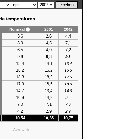
e temperaturen
Normaal
2001
2002
3,6
2,6
4,4
3,9
4,5
7,1
6,5
4,9
7,2
9,9
8,3
9,3
13,4
14,1
13,4
16,2
15,2
16,5
18,3
18,5
17,6
17,9
18,5
18,6
14,7
13,4
14,6
10,9
14,2
9,5
7,0
7,1
7,9
4,2
2,9
2,9
10,54
10,35
10,75
Advertentie