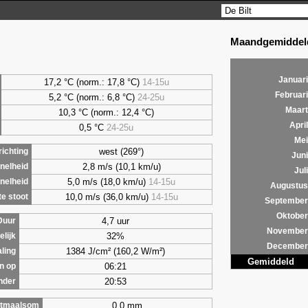
Maandgemiddeld
Januari
17,2 °C (norm.: 17,8 °C)
14-15u
Februari
5,2
°C (norm.: 6,8 °C)
24-25u
Maart
10,3 °C (norm.: 12,4 °C)
April
0,5
°C
24-25u
Mei
west (269°)
ichting
Juni
2,8 m/s (10,1 km/u)
nelheid
Juli
5,0 m/s (18,0 km/u)
14-15u
nelheid
Augustus
10,0 m/s (36,0 km/u)
14-15u
e stoot
September
Oktober
4,7 uur
Duur
November
32%
lijk
December
1384 J/cm² (160,2 W/m²)
aling
Gemiddeld
06:21
n op
20:53
nder
0,0 mm
tmaalsom