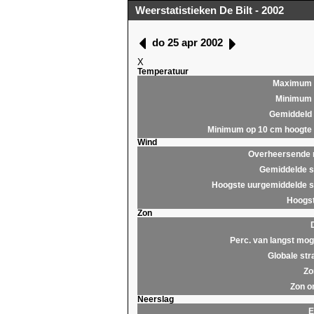
Weerstatistieken De Bilt - 2002
do 25 apr 2002
X
Temperatuur
Maximum
Minimum
Gemiddeld
Minimum op 10 cm hoogte
Wind
Overheersende r
Gemiddelde s
Hoogste uurgemiddelde s
Hoogst
Zon
Perc. van langst moge
Globale str
Zo
Zon o
Neerslag
E