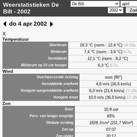
Weerstatistieken De
Bilt - 2002
do 4 apr 2002
X
Temperatuur
18,3 °C (norm.: 12,4 °C)
14-15u
Maximum
7,4
°C (norm.: 3,9 °C)
6-7u
Minimum
12,1 °C (norm.: 8,2 °C)
Gemiddeld
6,3
°C
6-7u
Minimum op 10 cm hoogte
Wind
oost (80°)
Overheersende richting
4,6 m/s (16,6 km/u)
Gemiddelde snelheid
6,0 m/s (21,6 km/u)
17-18
Hoogste uurgemiddelde snelheid
10,0 m/s (36,0 km/u)
17-18
Hoogste stoot
Zon
10,9 uur
Duur
83%
Perc. van langst mogelijk
1829 J/cm² (211,7 W/m²)
Globale straling
07:07
Zon op
20:17
Zon onder