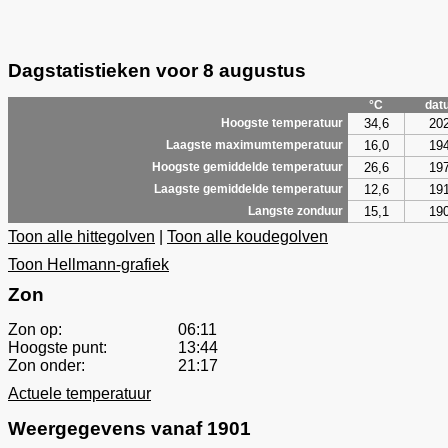
Dagstatistieken voor 8 augustus
°C
dat
34,6
20
Hoogste temperatuur
16,0
19
Laagste maximumtemperatuur
26,6
19
Hoogste gemiddelde temperatuur
12,6
19
Laagste gemiddelde temperatuur
15,1
19
Langste zonduur
Toon alle hittegolven
|
Toon alle koudegolven
Toon Hellmann-grafiek
Zon
Zon op:
06:11
Hoogste punt:
13:44
Zon onder:
21:17
Actuele temperatuur
Weergegevens vanaf 1901