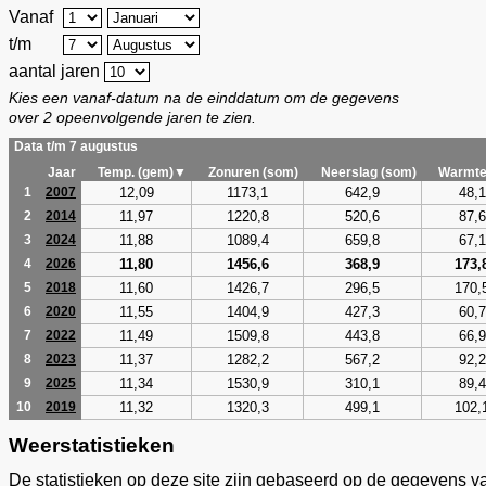
Vanaf
t/m
aantal jaren
Kies een vanaf-datum na de einddatum om de gegevens
over 2 opeenvolgende jaren te zien.
Data t/m 7 augustus
Jaar
Temp. (gem)▼
Zonuren (som)
Neerslag (som)
Warmte
12,09
1173,1
642,9
48,1
1
2007
11,97
1220,8
520,6
87,6
2
2014
11,88
1089,4
659,8
67,1
3
2024
11,80
1456,6
368,9
173,
4
2026
11,60
1426,7
296,5
170,
5
2018
11,55
1404,9
427,3
60,7
6
2020
11,49
1509,8
443,8
66,9
7
2022
11,37
1282,2
567,2
92,2
8
2023
11,34
1530,9
310,1
89,4
9
2025
11,32
1320,3
499,1
102,
10
2019
Weerstatistieken
De statistieken op deze site zijn gebaseerd op de gegevens v