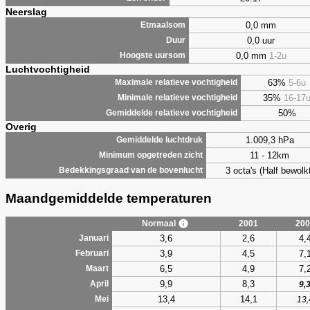
Neerslag
0,0 mm
Etmaalsom
0,0 uur
Duur
0,0 mm
1-2u
Hoogste uursom
Luchtvochtigheid
63%
5-6u
Maximale relatieve vochtigheid
35%
16-17
Minimale relatieve vochtigheid
50%
Gemiddelde relatieve vochtigheid
Overig
1.009,3 hPa
Gemiddelde luchtdruk
11 - 12km
Minimum opgetreden zicht
3 octa's (Half bewolkt
Bedekkingsgraad van de bovenlucht
Maandgemiddelde temperaturen
Normaal
2001
200
3,6
2,6
4,
Januari
3,9
4,5
7,
Februari
6,5
4,9
7,
Maart
9,9
8,3
April
9,
13,4
14,1
Mei
13,