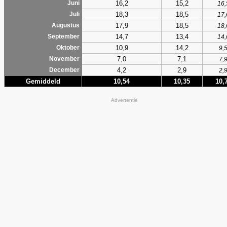
16,2
15,2
Juni
16,
18,3
18,5
Juli
17,
17,9
18,5
Augustus
18,
14,7
13,4
September
14,
10,9
14,2
Oktober
9,
7,0
7,1
November
7,
4,2
2,9
December
2,
Gemiddeld
10,54
10,35
10,
Advertentie