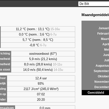
Maandgemiddeld
Januari
11,2 °C (norm.: 13,1 °C)
15-16u
Februari
0,0
°C (norm.: 3,6 °C)
6-7u
Maart
5,7
°C (norm.: 8,5 °C)
April
-0,8 °C
6-7u
Mei
oostnoordoost (67°)
ichting
Juni
5,9 m/s (21,2 km/u)
nelheid
Juli
8,0 m/s (28,8 km/u)
10-11u
nelheid
Augustus
14,0 m/s (50,4 km/u)
14-15u
e stoot
September
Oktober
12,4 uur
Duur
November
93%
elijk
December
2117 J/cm² (245,0 W/m²)
aling
Gemiddeld
07:02
n op
20:20
nder
0,0 mm
tmaalsom