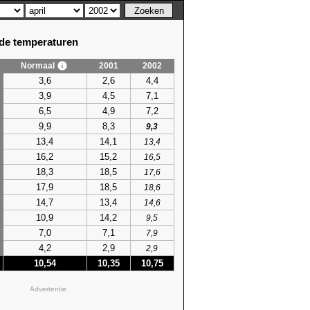
e temperaturen
Normaal
2001
2002
3,6
2,6
4,4
3,9
4,5
7,1
6,5
4,9
7,2
9,9
8,3
9,3
13,4
14,1
13,4
16,2
15,2
16,5
18,3
18,5
17,6
17,9
18,5
18,6
14,7
13,4
14,6
10,9
14,2
9,5
7,0
7,1
7,9
4,2
2,9
2,9
10,54
10,35
10,75
Advertentie