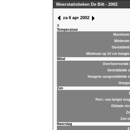
Weerstatistieken De Bilt - 2002
za 6 apr 2002
X
Temperatuur
Maximum
Minimum
Gemiddeld
Minimum op 10 cm hoogte
Wind
Overheersende r
Gemiddelde s
Hoogste uurgemiddelde s
Hoogst
Zon
Perc. van langst mog
Globale str
Zo
Zon o
Neerslag
E