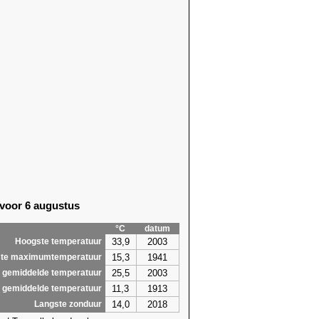
 voor 6 augustus
°C
datum
33,9
2003
Hoogste temperatuur
15,3
1941
te maximumtemperatuur
25,5
2003
 gemiddelde temperatuur
11,3
1913
 gemiddelde temperatuur
14,0
2018
Langste zonduur