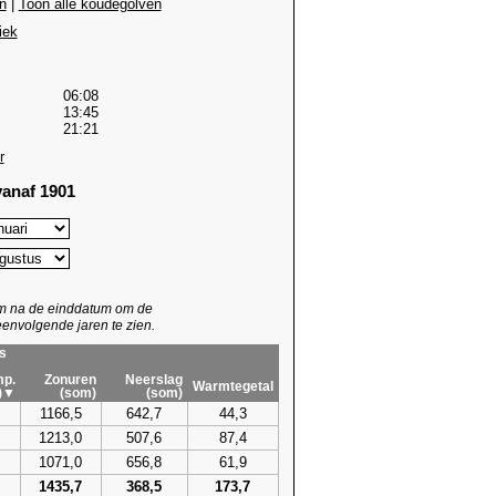
n
|
Toon alle koudegolven
iek
06:08
13:45
21:21
r
anaf 1901
um na de einddatum om de
envolgende jaren te zien.
s
p.
Zonuren
Neerslag
Warmtegetal
)▼
(som)
(som)
1166,5
642,7
44,3
1213,0
507,6
87,4
1071,0
656,8
61,9
1435,7
368,5
173,7