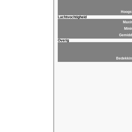
Hoogs
Luchtvochtigheid
Maxim
Mini
Gemidde
Overig
Bedekkin