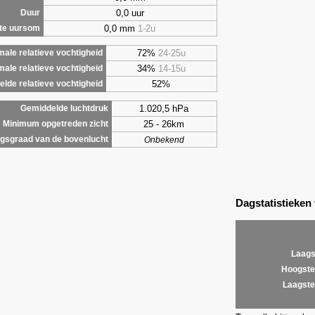
0,0 uur
Duur
0,0 mm
1-2u
te uursom
72%
24-25u
ale relatieve vochtigheid
34%
14-15u
male relatieve vochtigheid
52%
lde relatieve vochtigheid
1.020,5 hPa
Gemiddelde luchtdruk
25 - 26km
Minimum opgetreden zicht
gsgraad van de bovenlucht
Onbekend
Dagstatistieken
Laags
Hoogste
Laagste