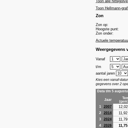
Toon alle hittegolve
Toon Hellmann-graf
Zon
Zon op:
Hoogste punt:
Zon onder:
Actuele temperatuu
Weergegevens v
Vanaf
t/m
aantal jaren
Kies een vanaf-dat
gegevens over 2 ope
Data t/m 5 augustu
Tem
Jaar
(gem
12,02
1
2007
11,92
2
2014
11,79
3
2024
11,75
4
2026