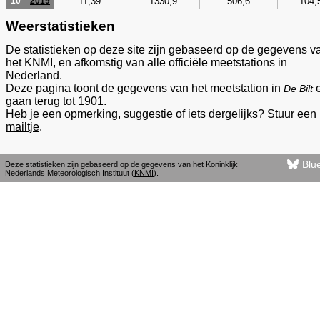
11,39
1330,9
506,6
104,
10
2019
Weerstatistieken
De statistieken op deze site zijn gebaseerd op de gegevens v
het KNMI, en afkomstig van alle officiële meetstations in
Nederland.
Deze pagina toont de gegevens van het meetstation in
De Bilt
gaan terug tot 1901.
Heb je een opmerking, suggestie of iets dergelijks?
Stuur een
mailtje
.
Blu
Deze statistieken zijn gebaseerd op de gegevens van het Koninklijk
Nederlands Meteorologisch Instituut (
KNMI
).