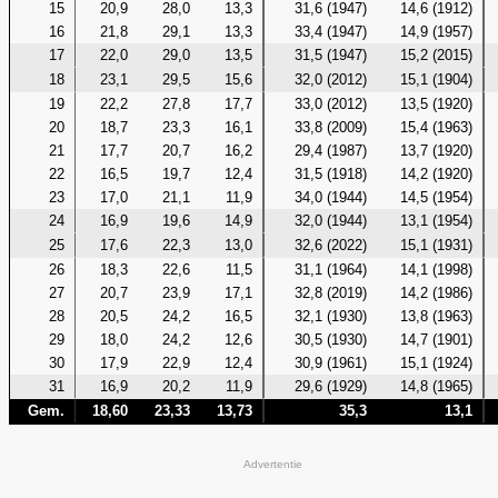
15
20,9
28,0
13,3
31,6 (1947)
14,6 (1912)
16
21,8
29,1
13,3
33,4 (1947)
14,9 (1957)
17
22,0
29,0
13,5
31,5 (1947)
15,2 (2015)
18
23,1
29,5
15,6
32,0 (2012)
15,1 (1904)
19
22,2
27,8
17,7
33,0 (2012)
13,5 (1920)
20
18,7
23,3
16,1
33,8 (2009)
15,4 (1963)
21
17,7
20,7
16,2
29,4 (1987)
13,7 (1920)
22
16,5
19,7
12,4
31,5 (1918)
14,2 (1920)
23
17,0
21,1
11,9
34,0 (1944)
14,5 (1954)
24
16,9
19,6
14,9
32,0 (1944)
13,1 (1954)
25
17,6
22,3
13,0
32,6 (2022)
15,1 (1931)
26
18,3
22,6
11,5
31,1 (1964)
14,1 (1998)
27
20,7
23,9
17,1
32,8 (2019)
14,2 (1986)
28
20,5
24,2
16,5
32,1 (1930)
13,8 (1963)
29
18,0
24,2
12,6
30,5 (1930)
14,7 (1901)
30
17,9
22,9
12,4
30,9 (1961)
15,1 (1924)
31
16,9
20,2
11,9
29,6 (1929)
14,8 (1965)
Gem.
18,60
23,33
13,73
35,3
13,1
Advertentie