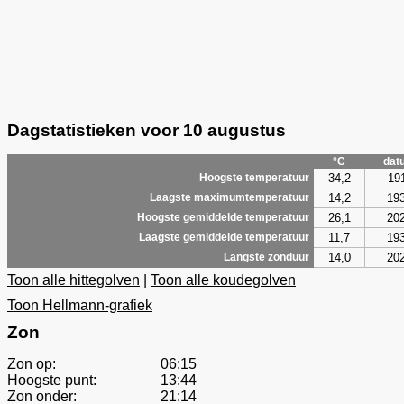
Dagstatistieken voor 10 augustus
°C
dat
34,2
19
Hoogste temperatuur
14,2
19
Laagste maximumtemperatuur
26,1
20
Hoogste gemiddelde temperatuur
11,7
19
Laagste gemiddelde temperatuur
14,0
20
Langste zonduur
Toon alle hittegolven
|
Toon alle koudegolven
Toon Hellmann-grafiek
Zon
Zon op:
06:15
Hoogste punt:
13:44
Zon onder:
21:14