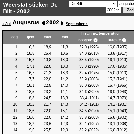
Weerstatistieken De
Bilt - 2002
Augustus
2002
« Juli
September »
hist. max. temperatuur
dag
gem
max
min
hoogste
laagste
1
16,3
18,9
11,3
32,0 (1995)
16,0 (1935)
2
18,8
25,4
10,5
34,0 (2013)
13,9 (1917)
3
15,8
19,8
13,0
33,5 (1990)
16,1 (1919)
4
17,1
22,8
13,3
35,3 (1990)
17,0 (1985)
5
16,7
21,3
13,3
32,4 (1975)
15,0 (1910)
6
17,7
22,0
14,2
33,9 (2003)
15,3 (1941)
7
18,1
22,5
14,0
35,0 (2003)
15,7 (1955)
8
18,5
23,2
14,1
34,6 (2020)
16,0 (1943)
9
18,3
24,5
13,3
33,4 (1911)
14,7 (1979)
10
18,2
21,7
14,3
34,2 (1911)
14,2 (1931)
11
18,6
22,0
15,1
34,5 (2020)
15,1 (1949)
12
18,0
22,0
14,2
33,8 (2003)
15,8 (1902)
13
18,2
23,6
12,3
32,1 (1997)
13,1 (1908)
14
19,5
25,5
12,9
32,2 (2022)
16,0 (1912)