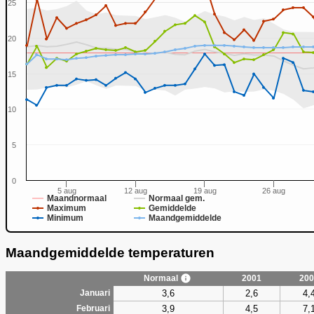
25
20
15
0
10
5
0
5 aug
12 aug
19 aug
26 aug
Maandnormaal
Normaal gem.
Maximum
Gemiddelde
Minimum
Maandgemiddelde
Maandgemiddelde temperaturen
Normaal
2001
200
3,6
2,6
4,
Januari
3,9
4,5
7,
Februari