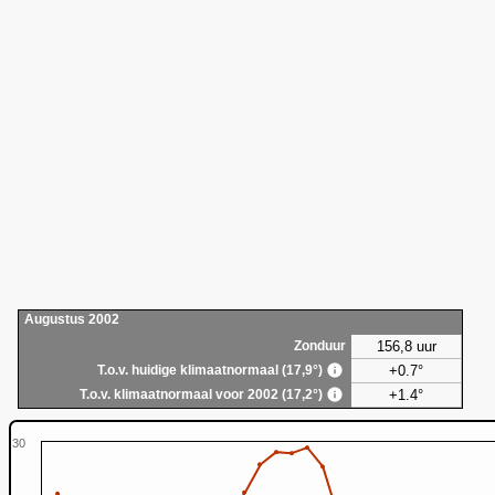
Augustus 2002
156,8 uur
Zonduur
+0.7°
T.o.v. huidige klimaatnormaal (17,9°)
+1.4°
T.o.v. klimaatnormaal voor 2002 (17,2°)
30