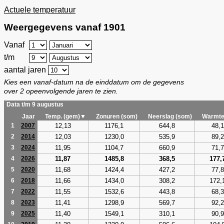
Actuele temperatuur
Weergegevens vanaf 1901
Vanaf
t/m
aantal jaren
Kies een vanaf-datum na de einddatum om de gegevens
over 2 opeenvolgende jaren te zien.
Data t/m 9 augustus
Jaar
Temp. (gem)▼
Zonuren (som)
Neerslag (som)
Warmte
12,13
1176,1
644,8
48,1
1
2007
12,03
1230,0
535,9
89,2
2
2014
11,95
1104,7
660,9
71,7
3
2024
11,87
1485,8
368,5
177,
4
2026
11,68
1424,4
427,2
77,8
5
2020
11,66
1434,0
308,2
172,
6
2018
11,55
1532,6
443,8
68,3
7
2022
11,41
1298,9
569,7
92,2
8
2023
11,40
1549,1
310,1
90,9
9
2025