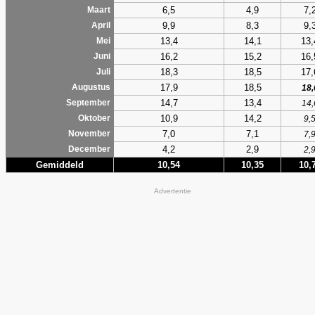
6,5
4,9
7,
Maart
9,9
8,3
9,
April
13,4
14,1
13,
Mei
16,2
15,2
16,
Juni
18,3
18,5
17,
Juli
17,9
18,5
Augustus
18,
14,7
13,4
September
14,
10,9
14,2
Oktober
9,
7,0
7,1
November
7,
4,2
2,9
December
2,
Gemiddeld
10,54
10,35
10,
Advertentie