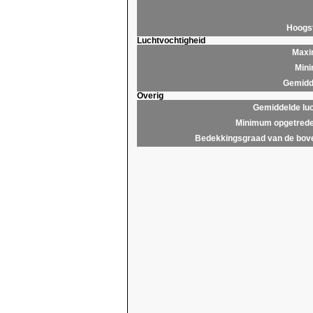
Hoogs
Luchtvochtigheid
Maxim
Mini
Gemidde
Overig
Gemiddelde lu
Minimum opgetrede
Bedekkingsgraad van de bov