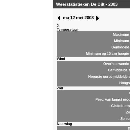
Weerstatistieken De Bilt - 2003
ma 12 mei 2003
X
Temperatuur
Maximum
Minimum
Gemiddeld
Minimum op 10 cm hoogte
Wind
Overheersende r
Gemiddelde s
Hoogste uurgemiddelde s
Hoogst
Zon
Perc. van langst mog
Globale str
Zo
Zon o
Neerslag
E