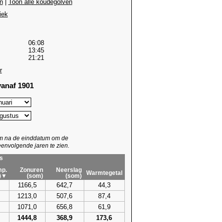
n
|
Toon alle koudegolven
iek
06:08
13:45
21:21
r
anaf 1901
um na de einddatum om de
envolgende jaren te zien.
s
p.
Zonuren
Neerslag
Warmtegetal
)▼
(som)
(som)
1166,5
642,7
44,3
1213,0
507,6
87,4
1071,0
656,8
61,9
1444,8
368,9
173,6