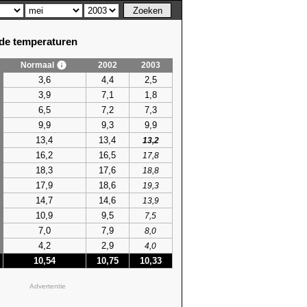
e temperaturen
Normaal
2002
2003
3,6
4,4
2,5
3,9
7,1
1,8
6,5
7,2
7,3
9,9
9,3
9,9
13,4
13,4
13,2
16,2
16,5
17,8
18,3
17,6
18,8
17,9
18,6
19,3
14,7
14,6
13,9
10,9
9,5
7,5
7,0
7,9
8,0
4,2
2,9
4,0
10,54
10,75
10,33
Advertentie