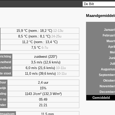
Maandgemiddeld
Januari
15,9 °C (norm.: 18,2 °C)
12-13u
Februari
8,5
°C (norm.: 8,1 °C)
24-25u
Maart
11,2 °C (norm.: 13,4 °C)
April
7,5
°C
6-7u
Mei
zuidwest (220°)
ichting
Juni
3,5 m/s (12,6 km/u)
nelheid
Juli
6,0 m/s (21,6 km/u)
10-11u
nelheid
Augustus
11,0 m/s (39,6 km/u)
10-11u
e stoot
September
Oktober
2,4 uur
Duur
November
15%
elijk
December
1143 J/cm² (132,3 W/m²)
aling
Gemiddeld
05:49
n op
21:21
nder
11,5 mm
tmaalsom