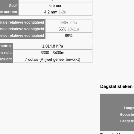
6,5 uur
Duur
4,2 mm
1-2u
te uursom
98%
3-4u
ale relatieve vochtigheid
66%
10-11u
male relatieve vochtigheid
89%
lde relatieve vochtigheid
1.014,8 hPa
chtdruk
3300 - 3400m
n zicht
7 octa's (Vrijwel geheel bewolkt)
enlucht
Dagstatistieken
Laags
Hoogste
Laagste