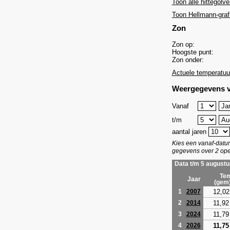
Toon alle hittegolve
Toon Hellmann-graf
Zon
Zon op:
Hoogste punt:
Zon onder:
Actuele temperatuu
Weergegevens v
Vanaf
t/m
aantal jaren
Kies een vanaf-dat
gegevens over 2 ope
Data t/m 5 augustu
Tem
Jaar
(gem
12,02
1
2007
11,92
2
2014
11,79
3
2024
11,75
4
2026