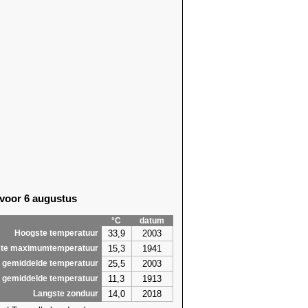
 voor 6 augustus
°C
datum
33,9
2003
Hoogste temperatuur
15,3
1941
te maximumtemperatuur
25,5
2003
 gemiddelde temperatuur
11,3
1913
 gemiddelde temperatuur
14,0
2018
Langste zonduur