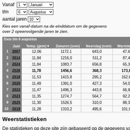
Vanaf
t/m
aantal jaren
Kies een vanaf-datum na de einddatum om de gegevens
over 2 opeenvolgende jaren te zien.
Data t/m 6 augustus
Jaar
Temp. (gem)▼
Zonuren (som)
Neerslag (som)
Warmte
12,06
1172,1
643,0
47,6
1
2007
11,94
1216,0
511,2
87,4
2
2014
11,84
1083,7
656,8
65,3
3
2024
11,78
1456,6
368,3
173,
4
2026
11,53
1415,8
295,2
162,
5
2018
11,49
1391,0
427,3
54,0
6
2020
11,47
1496,3
443,8
66,9
7
2022
11,35
1274,7
564,7
92,2
8
2023
11,30
1526,5
310,0
88,3
9
2025
11,28
1310,2
495,6
101,
10
2019
Weerstatistieken
De statistieken op deze site zijn gebaseerd op de gegevens v