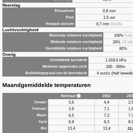
Neerslag
0,8 mm
Etmaalsom
1,6 uur
Duur
0,7 mm
18-19u
Hoogste uursom
Luchtvochtigheid
100%
5-6u
Maximale relatieve vochtigheid
26%
13-14
Minimale relatieve vochtigheid
80%
Gemiddelde relatieve vochtigheid
Overig
1.018,6 hPa
Gemiddelde luchtdruk
200 - 300m
Minimum opgetreden zicht
4 octa's (Half bewolkt
Bedekkingsgraad van de bovenlucht
Maandgemiddelde temperaturen
Normaal
2002
200
3,6
4,4
2,
Januari
3,9
7,1
1,
Februari
6,5
7,2
7,
Maart
9,9
9,3
9,
April
13,4
13,4
Mei
13,