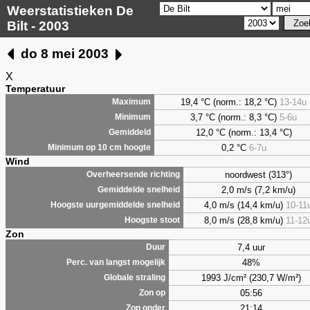
Weerstatistieken De
Bilt - 2003
do 8 mei 2003
X
Temperatuur
19,4 °C (norm.: 18,2 °C)
13-14u
Maximum
3,7
°C (norm.: 8,3 °C)
5-6u
Minimum
12,0 °C (norm.: 13,4 °C)
Gemiddeld
0,2
°C
6-7u
Minimum op 10 cm hoogte
Wind
noordwest (313°)
Overheersende richting
2,0 m/s (7,2 km/u)
Gemiddelde snelheid
4,0 m/s (14,4 km/u)
10-11
Hoogste uurgemiddelde snelheid
8,0 m/s (28,8 km/u)
11-12
Hoogste stoot
Zon
7,4 uur
Duur
48%
Perc. van langst mogelijk
1993 J/cm² (230,7 W/m²)
Globale straling
05:56
Zon op
21:14
Zon onder