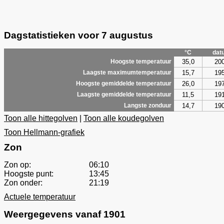
Dagstatistieken voor 7 augustus
°C
dat
35,0
20
Hoogste temperatuur
15,7
19
Laagste maximumtemperatuur
26,0
19
Hoogste gemiddelde temperatuur
11,5
19
Laagste gemiddelde temperatuur
14,7
19
Langste zonduur
Toon alle hittegolven
|
Toon alle koudegolven
Toon Hellmann-grafiek
Zon
Zon op:
06:10
Hoogste punt:
13:45
Zon onder:
21:19
Actuele temperatuur
Weergegevens vanaf 1901