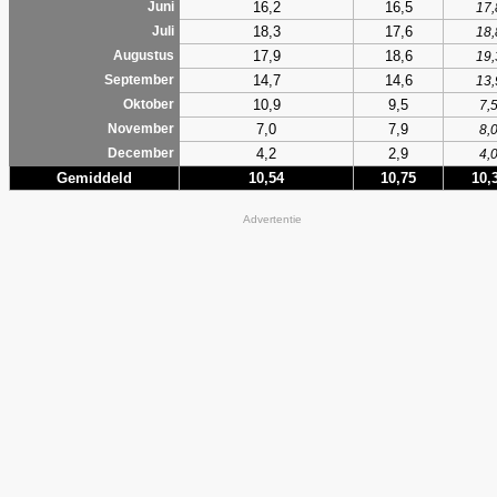
16,2
16,5
Juni
17,
18,3
17,6
Juli
18,
17,9
18,6
Augustus
19,
14,7
14,6
September
13,
10,9
9,5
Oktober
7,
7,0
7,9
November
8,
4,2
2,9
December
4,
Gemiddeld
10,54
10,75
10,
Advertentie