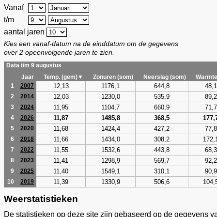
Vanaf
t/m
aantal jaren
Kies een vanaf-datum na de einddatum om de gegevens
over 2 opeenvolgende jaren te zien.
Data t/m 9 augustus
Jaar
Temp. (gem)▼
Zonuren (som)
Neerslag (som)
Warmte
12,13
1176,1
644,8
48,1
1
2007
12,03
1230,0
535,9
89,2
2
2014
11,95
1104,7
660,9
71,7
3
2024
11,87
1485,8
368,5
177,
4
2026
11,68
1424,4
427,2
77,8
5
2020
11,66
1434,0
308,2
172,
6
2018
11,55
1532,6
443,8
68,3
7
2022
11,41
1298,9
569,7
92,2
8
2023
11,40
1549,1
310,1
90,9
9
2025
11,39
1330,9
506,6
104,
10
2019
Weerstatistieken
De statistieken op deze site zijn gebaseerd op de gegevens v