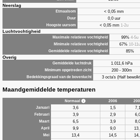
Neerslag
< 0,05 mm
Etmaalsom
0,0 uur
Duur
< 0,05 mm
1-2u
Hoogste uursom
Luchtvochtigheid
99%
4-5u
Maximale relatieve vochtigheid
67%
10-11
Minimale relatieve vochtigheid
85%
Gemiddelde relatieve vochtigheid
Overig
1.011,6 hPa
Gemiddelde luchtdruk
200 - 300m
Minimum opgetreden zicht
3 octa's (Half bewolkt
Bedekkingsgraad van de bovenlucht
Maandgemiddelde temperaturen
Normaal
2006
200
3,6
1,5
7,
Januari
3,9
2,9
6,
Februari
6,5
3,9
8,
Maart
9,9
9,0
13,
April
13,4
14,5
14,
Mei