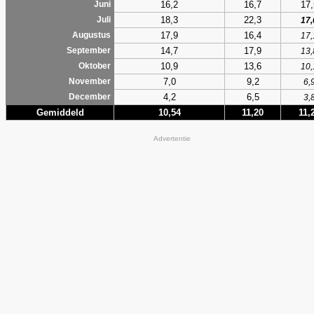
16,2
16,7
17,
Juni
18,3
22,3
Juli
17,
17,9
16,4
Augustus
17,
14,7
17,9
September
13,
10,9
13,6
Oktober
10,
7,0
9,2
November
6,
4,2
6,5
December
3,
Gemiddeld
10,54
11,20
11,
Advertentie