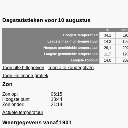
Dagstatistieken voor 10 augustus
°C
dat
34,2
19
Hoogste temperatuur
14,2
19
Laagste maximumtemperatuur
26,1
20
Hoogste gemiddelde temperatuur
11,7
19
Laagste gemiddelde temperatuur
14,0
20
Langste zonduur
Toon alle hittegolven
|
Toon alle koudegolven
Toon Hellmann-grafiek
Zon
Zon op:
06:15
Hoogste punt:
13:44
Zon onder:
21:14
Actuele temperatuur
Weergegevens vanaf 1901