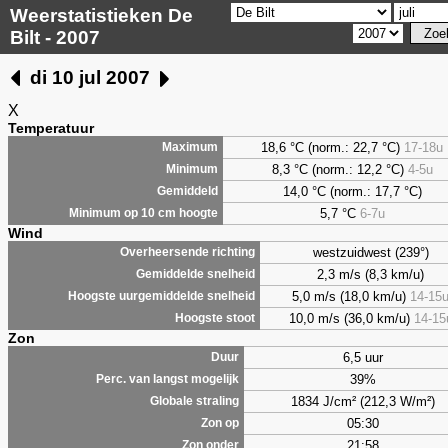
Weerstatistieken De
Bilt - 2007
di 10 jul 2007
X
Temperatuur
18,6 °C (norm.: 22,7 °C)
17-18u
Maximum
8,3
°C (norm.: 12,2 °C)
4-5u
Minimum
14,0 °C (norm.: 17,7 °C)
Gemiddeld
5,7
°C
6-7u
Minimum op 10 cm hoogte
Wind
westzuidwest (239°)
Overheersende richting
2,3 m/s (8,3 km/u)
Gemiddelde snelheid
5,0 m/s (18,0 km/u)
14-15
Hoogste uurgemiddelde snelheid
10,0 m/s (36,0 km/u)
14-15
Hoogste stoot
Zon
6,5 uur
Duur
39%
Perc. van langst mogelijk
1834 J/cm² (212,3 W/m²)
Globale straling
05:30
Zon op
21:58
Zon onder