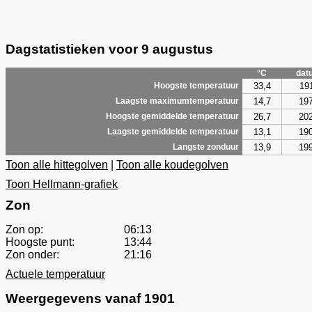
Dagstatistieken voor 9 augustus
°C
dat
33,4
19
Hoogste temperatuur
14,7
19
Laagste maximumtemperatuur
26,7
20
Hoogste gemiddelde temperatuur
13,1
19
Laagste gemiddelde temperatuur
13,9
19
Langste zonduur
Toon alle hittegolven
|
Toon alle koudegolven
Toon Hellmann-grafiek
Zon
Zon op:
06:13
Hoogste punt:
13:44
Zon onder:
21:16
Actuele temperatuur
Weergegevens vanaf 1901