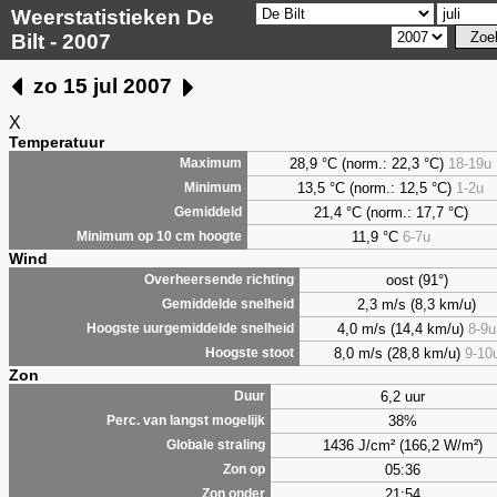
Weerstatistieken De
Bilt - 2007
zo 15 jul 2007
X
Temperatuur
28,9 °C (norm.: 22,3 °C)
18-19u
Maximum
13,5 °C (norm.: 12,5 °C)
1-2u
Minimum
21,4 °C (norm.: 17,7 °C)
Gemiddeld
11,9 °C
6-7u
Minimum op 10 cm hoogte
Wind
oost (91°)
Overheersende richting
2,3 m/s (8,3 km/u)
Gemiddelde snelheid
4,0 m/s (14,4 km/u)
8-9u
Hoogste uurgemiddelde snelheid
8,0 m/s (28,8 km/u)
9-10
Hoogste stoot
Zon
6,2 uur
Duur
38%
Perc. van langst mogelijk
1436 J/cm² (166,2 W/m²)
Globale straling
05:36
Zon op
21:54
Zon onder