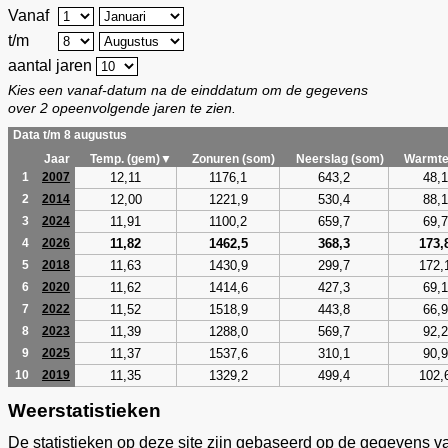
Vanaf
t/m
aantal jaren
Kies een vanaf-datum na de einddatum om de gegevens
over 2 opeenvolgende jaren te zien.
Data t/m 8 augustus
Jaar
Temp. (gem)▼
Zonuren (som)
Neerslag (som)
Warmte
12,11
1176,1
643,2
48,1
1
2007
12,00
1221,9
530,4
88,1
2
2014
11,91
1100,2
659,7
69,7
3
2024
11,82
1462,5
368,3
173,
4
2026
11,63
1430,9
299,7
172,
5
2018
11,62
1414,6
427,3
69,1
6
2020
11,52
1518,9
443,8
66,9
7
2022
11,39
1288,0
569,7
92,2
8
2023
11,37
1537,6
310,1
90,9
9
2025
11,35
1329,2
499,4
102,
10
2019
Weerstatistieken
De statistieken op deze site zijn gebaseerd op de gegevens v