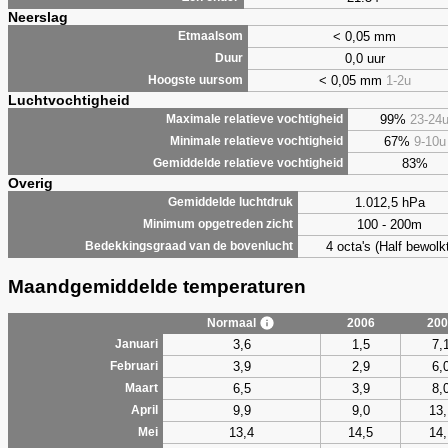
Neerslag
< 0,05 mm
Etmaalsom
0,0 uur
Duur
< 0,05 mm
1-2u
Hoogste uursom
Luchtvochtigheid
99%
23-24
Maximale relatieve vochtigheid
67%
9-10u
Minimale relatieve vochtigheid
83%
Gemiddelde relatieve vochtigheid
Overig
1.012,5 hPa
Gemiddelde luchtdruk
100 - 200m
Minimum opgetreden zicht
4 octa's (Half bewolkt
Bedekkingsgraad van de bovenlucht
Maandgemiddelde temperaturen
Normaal
2006
200
3,6
1,5
7,
Januari
3,9
2,9
6,
Februari
6,5
3,9
8,
Maart
9,9
9,0
13,
April
13,4
14,5
14,
Mei