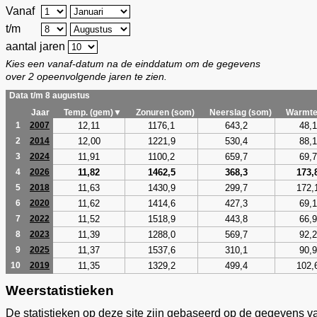
Vanaf
t/m
aantal jaren
Kies een vanaf-datum na de einddatum om de gegevens
over 2 opeenvolgende jaren te zien.
Data t/m 8 augustus
Jaar
Temp. (gem)▼
Zonuren (som)
Neerslag (som)
Warmte
12,11
1176,1
643,2
48,1
1
2007
12,00
1221,9
530,4
88,1
2
2014
11,91
1100,2
659,7
69,7
3
2024
11,82
1462,5
368,3
173,
4
2026
11,63
1430,9
299,7
172,
5
2018
11,62
1414,6
427,3
69,1
6
2020
11,52
1518,9
443,8
66,9
7
2022
11,39
1288,0
569,7
92,2
8
2023
11,37
1537,6
310,1
90,9
9
2025
11,35
1329,2
499,4
102,
10
2019
Weerstatistieken
De statistieken op deze site zijn gebaseerd op de gegevens v