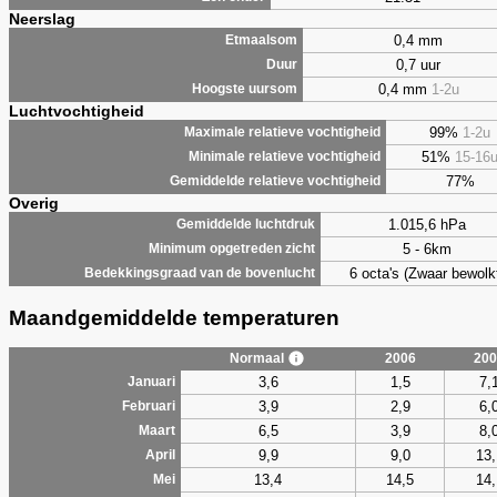
Neerslag
0,4 mm
Etmaalsom
0,7 uur
Duur
0,4 mm
1-2u
Hoogste uursom
Luchtvochtigheid
99%
1-2u
Maximale relatieve vochtigheid
51%
15-16
Minimale relatieve vochtigheid
77%
Gemiddelde relatieve vochtigheid
Overig
1.015,6 hPa
Gemiddelde luchtdruk
5 - 6km
Minimum opgetreden zicht
6 octa's (Zwaar bewolk
Bedekkingsgraad van de bovenlucht
Maandgemiddelde temperaturen
Normaal
2006
200
3,6
1,5
7,
Januari
3,9
2,9
6,
Februari
6,5
3,9
8,
Maart
9,9
9,0
13,
April
13,4
14,5
14,
Mei