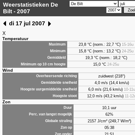
Weerstatistieken De
Bilt - 2007
di 17 jul 2007
X
Temperatuur
23,8 °C (norm.: 22,7 °C)
15-16u
Maximum
15,8 °C (norm.: 13,2 °C)
24-25u
Minimum
19,3 °C (norm.: 18,2 °C)
Gemiddeld
15,0 °C
24-25u
Minimum op 10 cm hoogte
Wind
zuidwest (218°)
Overheersende richting
4,0 m/s (14,4 km/u)
Gemiddelde snelheid
6,0 m/s (21,6 km/u)
10-11
Hoogste uurgemiddelde snelheid
12,0 m/s (43,2 km/u)
11-12
Hoogste stoot
Zon
10,1 uur
Duur
62%
Perc. van langst mogelijk
2157 J/cm² (249,7 W/m²)
Globale straling
05:38
Zon op
21:51
Zon onder