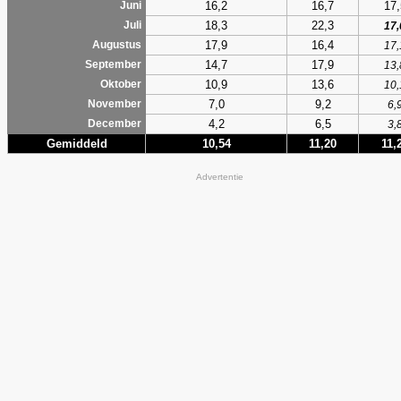
16,2
16,7
17,
Juni
18,3
22,3
Juli
17,
17,9
16,4
Augustus
17,
14,7
17,9
September
13,
10,9
13,6
Oktober
10,
7,0
9,2
November
6,
4,2
6,5
December
3,
Gemiddeld
10,54
11,20
11,
Advertentie