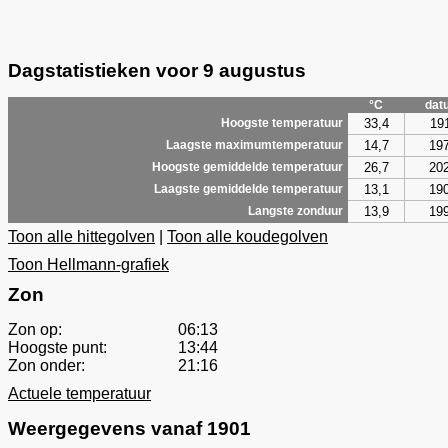
Dagstatistieken voor 9 augustus
°C
dat
33,4
19
Hoogste temperatuur
14,7
19
Laagste maximumtemperatuur
26,7
20
Hoogste gemiddelde temperatuur
13,1
19
Laagste gemiddelde temperatuur
13,9
19
Langste zonduur
Toon alle hittegolven
|
Toon alle koudegolven
Toon Hellmann-grafiek
Zon
Zon op:
06:13
Hoogste punt:
13:44
Zon onder:
21:16
Actuele temperatuur
Weergegevens vanaf 1901