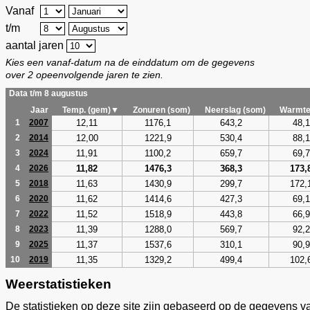
Vanaf
t/m
aantal jaren
Kies een vanaf-datum na de einddatum om de gegevens
over 2 opeenvolgende jaren te zien.
Data t/m 8 augustus
Jaar
Temp. (gem)▼
Zonuren (som)
Neerslag (som)
Warmte
12,11
1176,1
643,2
48,1
1
2007
12,00
1221,9
530,4
88,1
2
2014
11,91
1100,2
659,7
69,7
3
2024
11,82
1476,3
368,3
173,
4
2026
11,63
1430,9
299,7
172,
5
2018
11,62
1414,6
427,3
69,1
6
2020
11,52
1518,9
443,8
66,9
7
2022
11,39
1288,0
569,7
92,2
8
2023
11,37
1537,6
310,1
90,9
9
2025
11,35
1329,2
499,4
102,
10
2019
Weerstatistieken
De statistieken op deze site zijn gebaseerd op de gegevens v