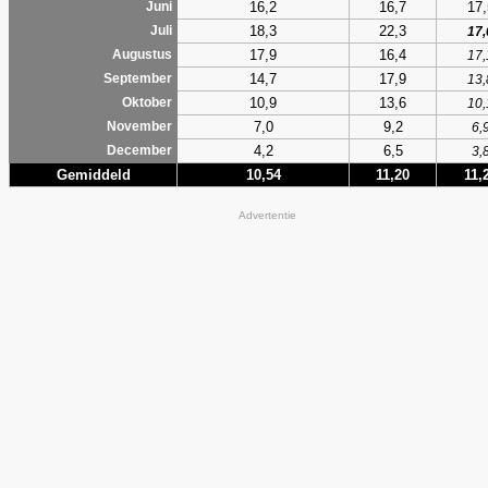
16,2
16,7
17,
Juni
18,3
22,3
Juli
17,
17,9
16,4
Augustus
17,
14,7
17,9
September
13,
10,9
13,6
Oktober
10,
7,0
9,2
November
6,
4,2
6,5
December
3,
Gemiddeld
10,54
11,20
11,
Advertentie