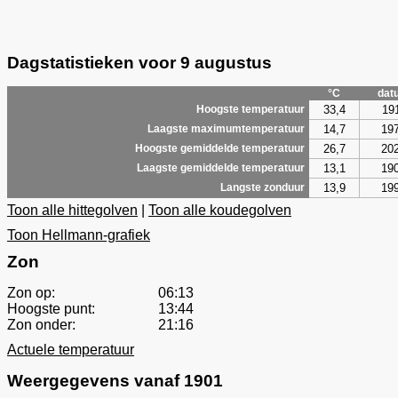
Dagstatistieken voor 9 augustus
°C
dat
33,4
19
Hoogste temperatuur
14,7
19
Laagste maximumtemperatuur
26,7
20
Hoogste gemiddelde temperatuur
13,1
19
Laagste gemiddelde temperatuur
13,9
19
Langste zonduur
Toon alle hittegolven
|
Toon alle koudegolven
Toon Hellmann-grafiek
Zon
Zon op:
06:13
Hoogste punt:
13:44
Zon onder:
21:16
Actuele temperatuur
Weergegevens vanaf 1901