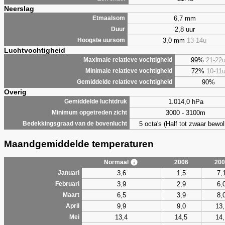
Neerslag
6,7 mm
Etmaalsom
2,8 uur
Duur
3,0 mm
13-14u
Hoogste uursom
Luchtvochtigheid
99%
21-22
Maximale relatieve vochtigheid
72%
10-11
Minimale relatieve vochtigheid
90%
Gemiddelde relatieve vochtigheid
Overig
1.014,0 hPa
Gemiddelde luchtdruk
3000 - 3100m
Minimum opgetreden zicht
5 octa's (Half tot zwaar bewol
Bedekkingsgraad van de bovenlucht
Maandgemiddelde temperaturen
Normaal
2006
200
3,6
1,5
7,
Januari
3,9
2,9
6,
Februari
6,5
3,9
8,
Maart
9,9
9,0
13,
April
13,4
14,5
14,
Mei