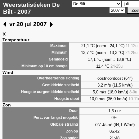
Weerstatistieken De
Bilt - 2007
vr 20 jul 2007
X
Temperatuur
21,1 °C (norm.: 24,1 °C)
11-12u
Maximum
13,7 °C (norm.: 13,3 °C)
24-25u
Minimum
17,1 °C (norm.: 18,9 °C)
Gemiddeld
11,4 °C
24-25u
Minimum op 10 cm hoogte
Wind
oostnoordoost (64°)
Overheersende richting
3,2 m/s (11,5 km/u)
Gemiddelde snelheid
5,0 m/s (18,0 km/u)
8-9u
Hoogste uurgemiddelde snelheid
10,0 m/s (36,0 km/u)
10-11
Hoogste stoot
Zon
1,5 uur
Duur
9%
Perc. van langst mogelijk
727 J/cm² (84,1 W/m²)
Globale straling
05:42
Zon op
21:48
Zon onder