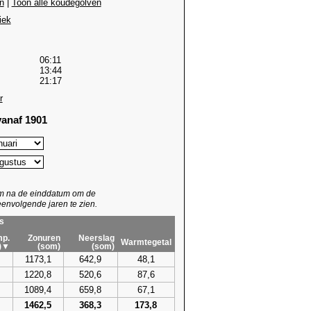
n
|
Toon alle koudegolven
iek
06:11
13:44
21:17
r
anaf 1901
um na de einddatum om de
envolgende jaren te zien.
s
p.
Zonuren
Neerslag
Warmtegetal
)▼
(som)
(som)
1173,1
642,9
48,1
1220,8
520,6
87,6
1089,4
659,8
67,1
1462,5
368,3
173,8