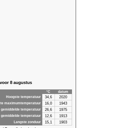
 voor 8 augustus
°C
datum
34,6
2020
Hoogste temperatuur
16,0
1943
te maximumtemperatuur
26,6
1975
 gemiddelde temperatuur
12,6
1913
 gemiddelde temperatuur
15,1
1903
Langste zonduur