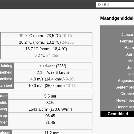
Maandgemiddeld
Januar
19,9 °C (norm.: 23,5 °C)
10-11u
Februar
10,2 °C (norm.: 13,1 °C)
24-25u
Maar
15,7 °C (norm.: 18,4 °C)
Apri
9,2
°C
24-25u
Me
zuidwest (223°)
ichting
Jun
2,1 m/s (7,6 km/u)
nelheid
Jul
4,0 m/s (14,4 km/u)
9-10u
nelheid
Augustu
10,0 m/s (36,0 km/u)
13-14u
e stoot
Septembe
Oktobe
5,5 uur
Duur
Novembe
34%
lijk
Decembe
1543 J/cm² (178,6 W/m²)
aling
Gemiddeld
05:45
n op
21:45
nder
11,2 mm
alsom