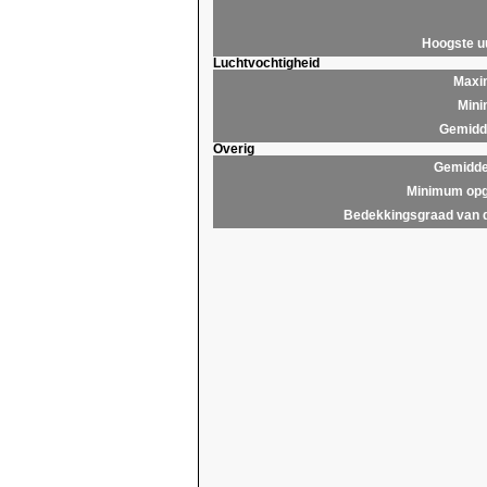
Hoogste 
Luchtvochtigheid
Maxim
Mini
Gemidde
Overig
Gemidde
Minimum opg
Bedekkingsgraad van 