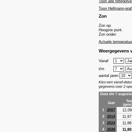
Toon alle hittegolve
Toon Hellmann-graf
Zon
Zon op:
Hoogste punt:
Zon onder:
Actuele temperatuu
Weergegevens v
Vanaf
t/m
aantal jaren
Kies een vanaf-dat
gegevens over 2 ope
Data t/m 7 augustu
Tem
Jaar
(gem
12,09
1
2007
11,97
2
2014
11,88
3
2024
11,80
4
2026