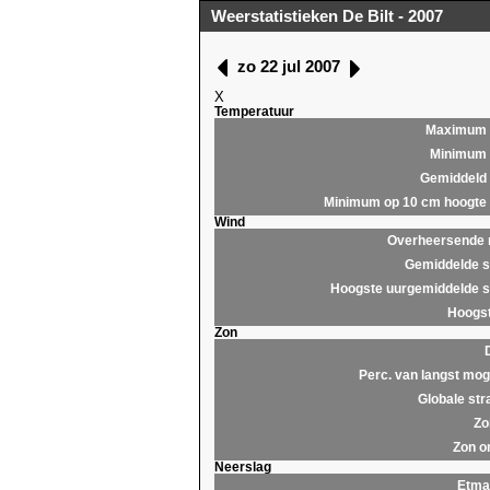
Weerstatistieken De Bilt - 2007
zo 22 jul 2007
X
Temperatuur
Maximum
Minimum
Gemiddeld
Minimum op 10 cm hoogte
Wind
Overheersende r
Gemiddelde s
Hoogste uurgemiddelde s
Hoogst
Zon
Perc. van langst moge
Globale str
Zo
Zon o
Neerslag
Etma