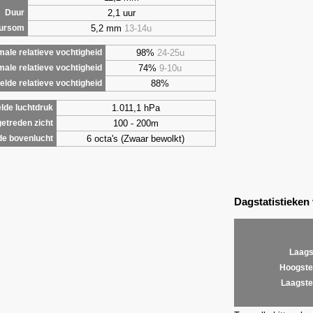
2,1 uur
Duur
5,2 mm
13-14u
uursom
98%
24-25u
ale relatieve vochtigheid
74%
9-10u
male relatieve vochtigheid
88%
lde relatieve vochtigheid
1.011,1 hPa
lde luchtdruk
100 - 200m
etreden zicht
6 octa's (Zwaar bewolkt)
de bovenlucht
Dagstatistieken
Laags
Hoogste
Laagste