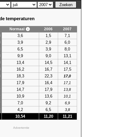
e temperaturen
Normaal
2006
2007
3,6
1,5
7,1
i
3,9
2,9
6,0
i
6,5
3,9
8,0
t
9,9
9,0
13,1
l
13,4
14,5
14,1
i
16,2
16,7
17,5
i
18,3
22,3
i
17,0
17,9
16,4
s
17,1
14,7
17,9
r
13,8
10,9
13,6
r
10,1
7,0
9,2
r
6,9
4,2
6,5
r
3,8
10,54
11,20
11,21
Advertentie