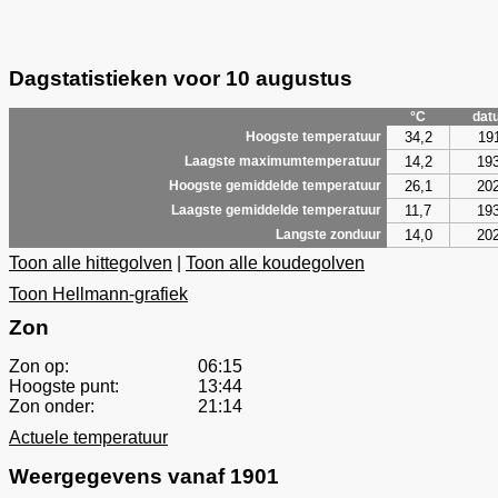
Dagstatistieken voor 10 augustus
°C
dat
34,2
19
Hoogste temperatuur
14,2
19
Laagste maximumtemperatuur
26,1
20
Hoogste gemiddelde temperatuur
11,7
19
Laagste gemiddelde temperatuur
14,0
20
Langste zonduur
Toon alle hittegolven
|
Toon alle koudegolven
Toon Hellmann-grafiek
Zon
Zon op:
06:15
Hoogste punt:
13:44
Zon onder:
21:14
Actuele temperatuur
Weergegevens vanaf 1901