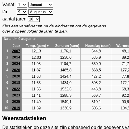
Vanaf
t/m
aantal jaren
Kies een vanaf-datum na de einddatum om de gegevens
over 2 opeenvolgende jaren te zien.
Data t/m 9 augustus
Jaar
Temp. (gem)▼
Zonuren (som)
Neerslag (som)
Warmte
12,13
1176,1
644,8
48,1
1
2007
12,03
1230,0
535,9
89,2
2
2014
11,95
1104,7
660,9
71,7
3
2024
11,87
1485,8
368,5
177,
4
2026
11,68
1424,4
427,2
77,8
5
2020
11,66
1434,0
308,2
172,
6
2018
11,55
1532,6
443,8
68,3
7
2022
11,41
1298,9
569,7
92,2
8
2023
11,40
1549,1
310,1
90,9
9
2025
11,39
1330,9
506,6
104,
10
2019
Weerstatistieken
De statistieken op deze site zijn gebaseerd op de gegevens v