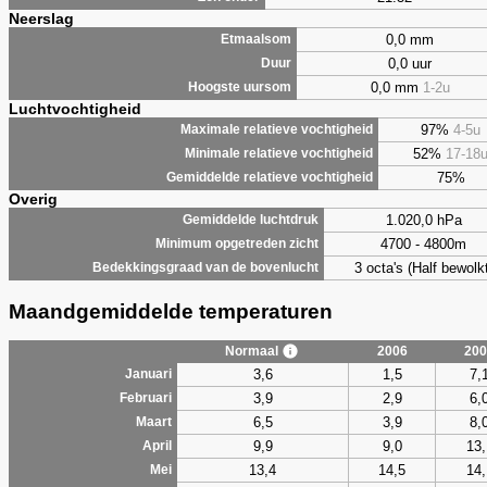
Neerslag
0,0 mm
Etmaalsom
0,0 uur
Duur
0,0 mm
1-2u
Hoogste uursom
Luchtvochtigheid
97%
4-5u
Maximale relatieve vochtigheid
52%
17-18
Minimale relatieve vochtigheid
75%
Gemiddelde relatieve vochtigheid
Overig
1.020,0 hPa
Gemiddelde luchtdruk
4700 - 4800m
Minimum opgetreden zicht
3 octa's (Half bewolkt
Bedekkingsgraad van de bovenlucht
Maandgemiddelde temperaturen
Normaal
2006
200
3,6
1,5
7,
Januari
3,9
2,9
6,
Februari
6,5
3,9
8,
Maart
9,9
9,0
13,
April
13,4
14,5
14,
Mei