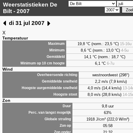
Weerstatistieken De
Bilt - 2007
di 31 jul 2007
X
Temperatuur
19,8 °C (norm.: 23,5 °C)
15-16u
Maximum
8,6
°C (norm.: 13,0 °C)
4-5u
Minimum
14,1 °C (norm.: 18,7 °C)
Gemiddeld
6,1
°C
6-7u
Minimum op 10 cm hoogte
Wind
westnoordwest (298°)
Overheersende richting
2,2 m/s (7,9 km/u)
Gemiddelde snelheid
4,0 m/s (14,4 km/u)
13-14
Hoogste uurgemiddelde snelheid
8,0 m/s (28,8 km/u)
14-15
Hoogste stoot
Zon
9,8 uur
Duur
63%
Perc. van langst mogelijk
1918 J/cm² (222,0 W/m²)
Globale straling
05:58
Zon op
21:32
Zon onder