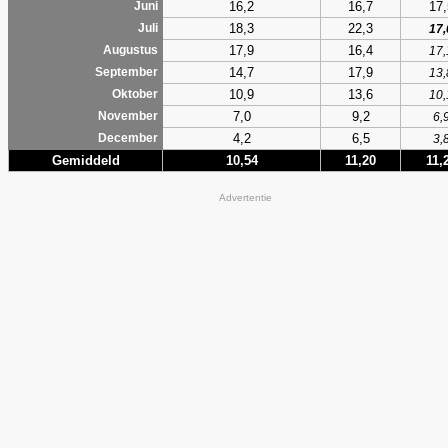
16,2
16,7
17,
Juni
18,3
22,3
Juli
17,
17,9
16,4
Augustus
17,
14,7
17,9
September
13,
10,9
13,6
Oktober
10,
7,0
9,2
November
6,
4,2
6,5
December
3,
Gemiddeld
10,54
11,20
11,
Advertentie