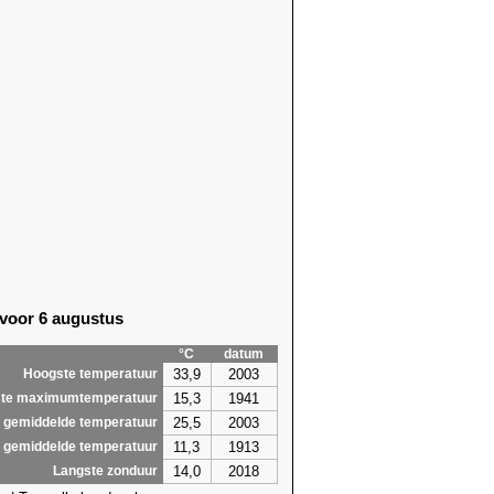
 voor 6 augustus
°C
datum
33,9
2003
Hoogste temperatuur
15,3
1941
te maximumtemperatuur
25,5
2003
 gemiddelde temperatuur
11,3
1913
 gemiddelde temperatuur
14,0
2018
Langste zonduur