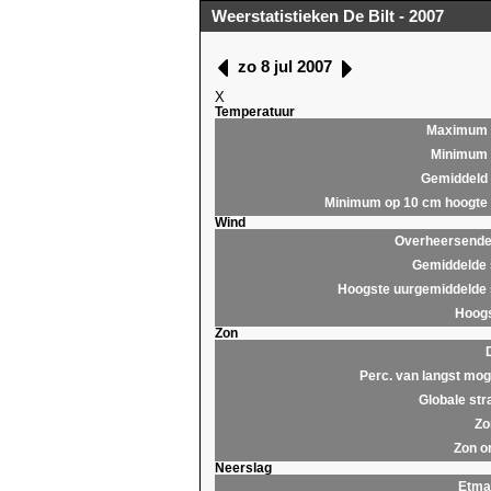
Weerstatistieken De Bilt - 2007
zo 8 jul 2007
X
Temperatuur
Maximum
Minimum
Gemiddeld
Minimum op 10 cm hoogte
Wind
Overheersende 
Gemiddelde 
Hoogste uurgemiddelde 
Hoogs
Zon
Perc. van langst moge
Globale str
Zo
Zon o
Neerslag
Etma