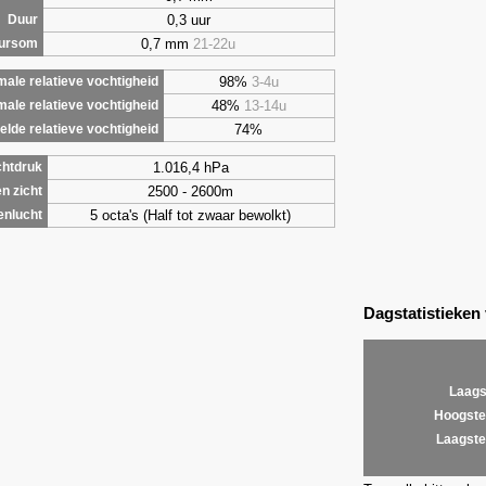
0,3 uur
Duur
0,7 mm
21-22u
uursom
98%
3-4u
ale relatieve vochtigheid
48%
13-14u
male relatieve vochtigheid
74%
lde relatieve vochtigheid
1.016,4 hPa
chtdruk
2500 - 2600m
n zicht
5 octa's (Half tot zwaar bewolkt)
enlucht
Dagstatistieken
Laags
Hoogste
Laagste