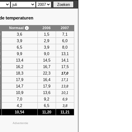
e temperaturen
Normaal
2006
2007
3,6
1,5
7,1
i
3,9
2,9
6,0
i
6,5
3,9
8,0
t
9,9
9,0
13,1
l
13,4
14,5
14,1
i
16,2
16,7
17,5
i
18,3
22,3
i
17,0
17,9
16,4
s
17,1
14,7
17,9
r
13,8
10,9
13,6
r
10,1
7,0
9,2
r
6,9
4,2
6,5
r
3,8
10,54
11,20
11,21
Advertentie