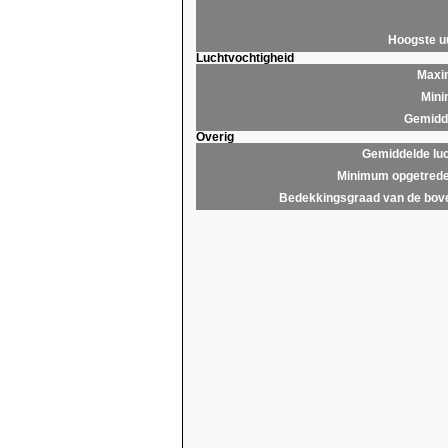
Hoogste 
Luchtvochtigheid
Maxim
Mini
Gemidde
Overig
Gemiddelde lu
Minimum opgetrede
Bedekkingsgraad van de bov