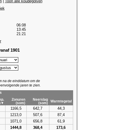
n
|
Toon alle koudegolven
iek
06:08
13:45
21:21
r
anaf 1901
um na de einddatum om de
envolgende jaren te zien.
s
p.
Zonuren
Neerslag
Warmtegetal
)▼
(som)
(som)
1166,5
642,7
44,3
1213,0
507,6
87,4
1071,0
656,8
61,9
1444,8
368,4
173,6