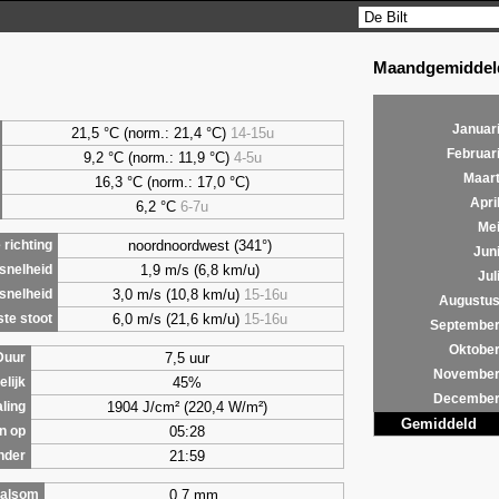
Maandgemiddeld
Januar
21,5 °C (norm.: 21,4 °C)
14-15u
Februar
9,2
°C (norm.: 11,9 °C)
4-5u
Maar
16,3 °C (norm.: 17,0 °C)
Apri
6,2
°C
6-7u
Me
noordnoordwest (341°)
richting
Jun
1,9 m/s (6,8 km/u)
snelheid
Jul
3,0 m/s (10,8 km/u)
15-16u
snelheid
Augustu
6,0 m/s (21,6 km/u)
15-16u
te stoot
Septembe
Oktobe
7,5 uur
Duur
Novembe
45%
lijk
Decembe
1904 J/cm² (220,4 W/m²)
aling
Gemiddeld
05:28
n op
21:59
nder
0,7 mm
alsom