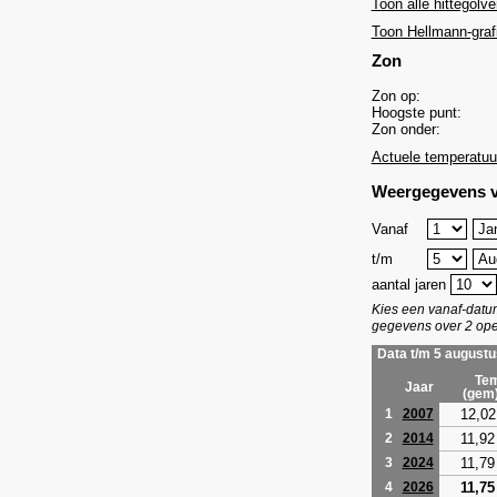
Toon alle hittegolve
Toon Hellmann-graf
Zon
Zon op:
Hoogste punt:
Zon onder:
Actuele temperatuu
Weergegevens v
Vanaf
t/m
aantal jaren
Kies een vanaf-dat
gegevens over 2 ope
Data t/m 5 augustu
Tem
Jaar
(gem
12,02
1
2007
11,92
2
2014
11,79
3
2024
11,75
4
2026