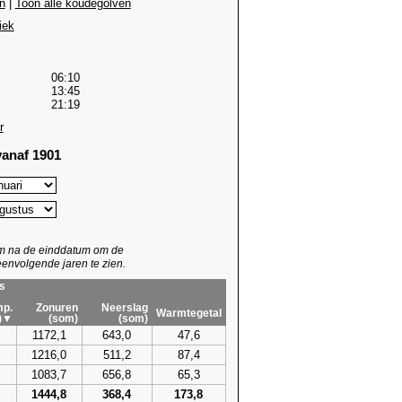
n
|
Toon alle koudegolven
iek
06:10
13:45
21:19
r
anaf 1901
um na de einddatum om de
envolgende jaren te zien.
s
p.
Zonuren
Neerslag
Warmtegetal
)▼
(som)
(som)
1172,1
643,0
47,6
1216,0
511,2
87,4
1083,7
656,8
65,3
1444,8
368,4
173,8