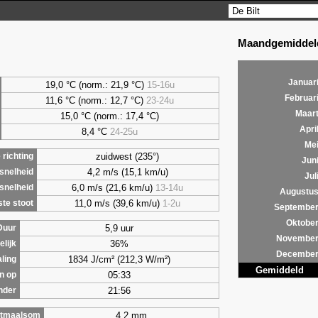
Maandgemiddeld
Januar
19,0 °C (norm.: 21,9 °C)
15-16u
Februar
11,6 °C (norm.: 12,7 °C)
23-24u
Maar
15,0 °C (norm.: 17,4 °C)
Apri
8,4
°C
24-25u
Me
zuidwest (235°)
richting
Jun
4,2 m/s (15,1 km/u)
snelheid
Jul
6,0 m/s (21,6 km/u)
13-14u
snelheid
Augustu
11,0 m/s (39,6 km/u)
1-2u
te stoot
Septembe
Oktobe
5,9 uur
Duur
Novembe
36%
lijk
Decembe
1834 J/cm² (212,3 W/m²)
aling
Gemiddeld
05:33
n op
21:56
nder
4,2 mm
tmaalsom