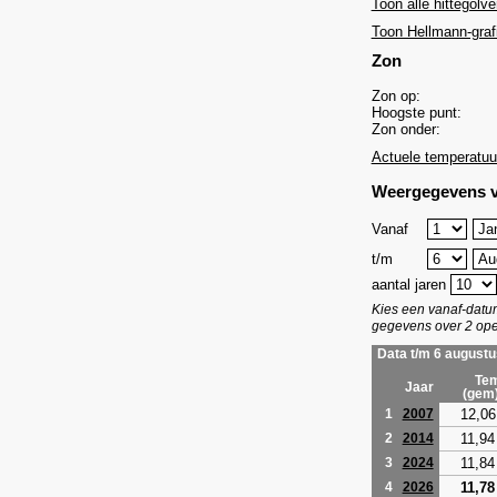
Toon alle hittegolve
Toon Hellmann-graf
Zon
Zon op:
Hoogste punt:
Zon onder:
Actuele temperatuu
Weergegevens v
Vanaf
t/m
aantal jaren
Kies een vanaf-dat
gegevens over 2 ope
Data t/m 6 augustu
Tem
Jaar
(gem
12,06
1
2007
11,94
2
2014
11,84
3
2024
11,78
4
2026