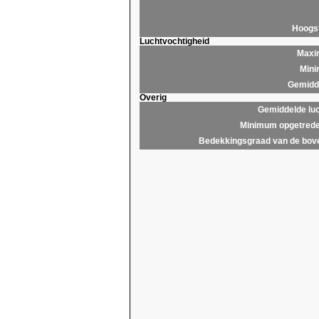
Hoogs
Luchtvochtigheid
Maxim
Mini
Gemidde
Overig
Gemiddelde lu
Minimum opgetrede
Bedekkingsgraad van de bov