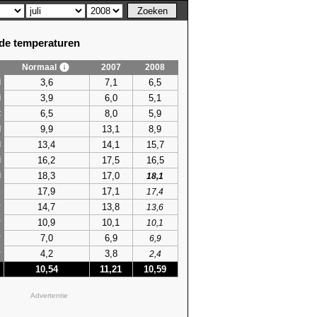
e temperaturen
Normaal
2007
2008
3,6
7,1
6,5
i
3,9
6,0
5,1
i
6,5
8,0
5,9
t
9,9
13,1
8,9
l
13,4
14,1
15,7
i
16,2
17,5
16,5
i
18,3
17,0
i
18,1
17,9
17,1
s
17,4
14,7
13,8
r
13,6
10,9
10,1
r
10,1
7,0
6,9
r
6,9
4,2
3,8
r
2,4
10,54
11,21
10,59
Advertentie