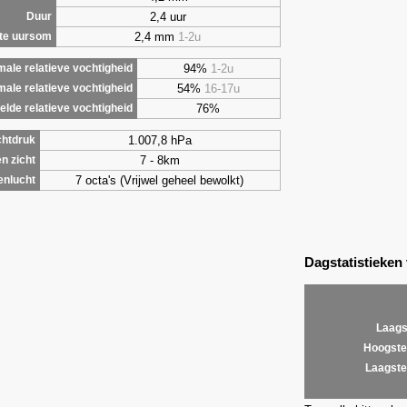
2,4 uur
Duur
2,4 mm
1-2u
te uursom
94%
1-2u
ale relatieve vochtigheid
54%
16-17u
male relatieve vochtigheid
76%
lde relatieve vochtigheid
1.007,8 hPa
chtdruk
7 - 8km
n zicht
7 octa's (Vrijwel geheel bewolkt)
enlucht
Dagstatistieken
Laags
Hoogste
Laagste