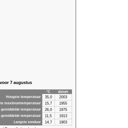
 voor 7 augustus
°C
datum
35,0
2003
Hoogste temperatuur
15,7
1955
te maximumtemperatuur
26,0
1975
 gemiddelde temperatuur
11,5
1913
 gemiddelde temperatuur
14,7
1903
Langste zonduur