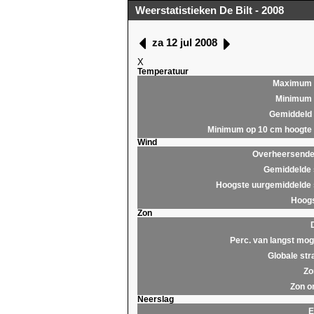
Weerstatistieken De Bilt - 2008
za 12 jul 2008
X
Temperatuur
Maximum
Minimum
Gemiddeld
Minimum op 10 cm hoogte
Wind
Overheersende 
Gemiddelde 
Hoogste uurgemiddelde 
Hoogs
Zon
Perc. van langst moge
Globale str
Zo
Zon o
Neerslag
E