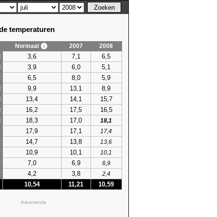
e temperaturen
Normaal
2007
2008
3,6
7,1
6,5
i
3,9
6,0
5,1
i
6,5
8,0
5,9
t
9,9
13,1
8,9
l
13,4
14,1
15,7
i
16,2
17,5
16,5
i
18,3
17,0
i
18,1
17,9
17,1
s
17,4
14,7
13,8
r
13,6
10,9
10,1
r
10,1
7,0
6,9
r
6,9
4,2
3,8
r
2,4
10,54
11,21
10,59
Advertentie