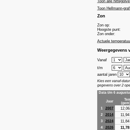
Toon alle hittegolve
Toon Hellmann-graf
Zon
Zon op:
Hoogste punt:
Zon onder:
Actuele temperatuu
Weergegevens v
Vanaf
t/m
aantal jaren
Kies een vanaf-dat
gegevens over 2 ope
Data t/m 6 augustu
Tem
Jaar
(gem
12,06
1
2007
11,94
2
2014
11,84
3
2024
11,78
4
2026