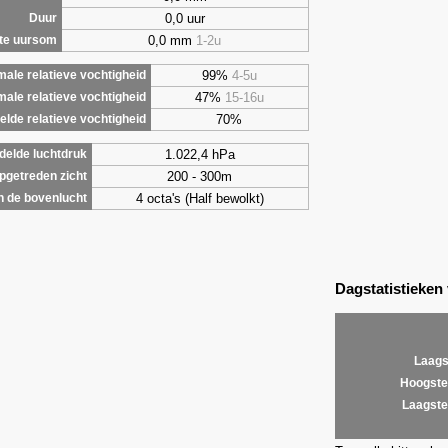
0,0 uur
Duur
0,0 mm
1-2u
te uursom
99%
4-5u
ale relatieve vochtigheid
47%
15-16u
male relatieve vochtigheid
70%
lde relatieve vochtigheid
1.022,4 hPa
elde luchtdruk
200 - 300m
getreden zicht
4 octa's (Half bewolkt)
 de bovenlucht
Dagstatistieken
Laags
Hoogste
Laagste