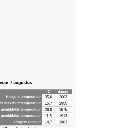
 voor 7 augustus
°C
datum
35,0
2003
Hoogste temperatuur
15,7
1955
te maximumtemperatuur
26,0
1975
 gemiddelde temperatuur
11,5
1913
 gemiddelde temperatuur
14,7
1903
Langste zonduur