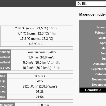
Maandgemiddeld
Januar
23,0 °C (norm.: 21,5 °C)
14-15u
Februar
7,7
°C (norm.: 12,3 °C)
4-5u
Maar
17,2 °C (norm.: 17,3 °C)
Apri
4,5
°C
6-7u
Me
westzuidwest (244°)
ichting
Jun
3,0 m/s (10,8 km/u)
nelheid
Jul
5,0 m/s (18,0 km/u)
14-15u
nelheid
Augustu
10,0 m/s (36,0 km/u)
15-16u
e stoot
Septembe
Oktobe
11,5 uur
Duur
Novembe
70%
lijk
Decembe
2320 J/cm² (268,5 W/m²)
aling
Gemiddeld
05:36
n op
21:54
nder
0,0 mm
tmaalsom