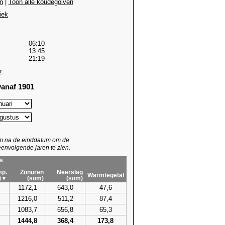
n
|
Toon alle koudegolven
iek
06:10
13:45
21:19
r
anaf 1901
um na de einddatum om de
envolgende jaren te zien.
s
p.
Zonuren
Neerslag
Warmtegetal
)▼
(som)
(som)
1172,1
643,0
47,6
1216,0
511,2
87,4
1083,7
656,8
65,3
1444,8
368,4
173,8