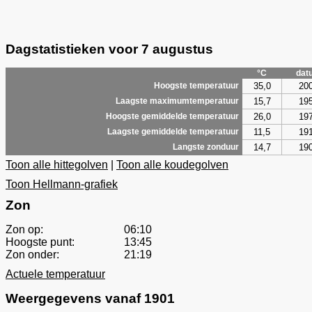
Dagstatistieken voor 7 augustus
°C
dat
35,0
20
Hoogste temperatuur
15,7
19
Laagste maximumtemperatuur
26,0
19
Hoogste gemiddelde temperatuur
11,5
19
Laagste gemiddelde temperatuur
14,7
19
Langste zonduur
Toon alle hittegolven
|
Toon alle koudegolven
Toon Hellmann-grafiek
Zon
Zon op:
06:10
Hoogste punt:
13:45
Zon onder:
21:19
Actuele temperatuur
Weergegevens vanaf 1901