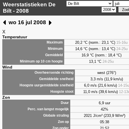
Weerstatistieken De
Bilt - 2008
wo 16 jul 2008
X
Temperatuur
20,2 °C (norm.: 23,1 °C)
15-16u
Maximum
14,6 °C (norm.: 13,4 °C)
24-25u
Minimum
16,9 °C (norm.: 18,4 °C)
Gemiddeld
13,1 °C
24-25u
Minimum op 10 cm hoogte
Wind
west (276°)
Overheersende richting
3,3 m/s (11,9 km/u)
Gemiddelde snelheid
6,0 m/s (21,6 km/u)
14-15
Hoogste uurgemiddelde snelheid
11,0 m/s (39,6 km/u)
12-13
Hoogste stoot
Zon
6,9 uur
Duur
42%
Perc. van langst mogelijk
2021 J/cm² (233,9 W/m²)
Globale straling
05:38
Zon op
21:52
Zon onder