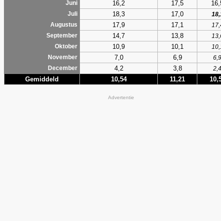
16,2
17,5
16,
Juni
18,3
17,0
Juli
18,
17,9
17,1
Augustus
17,
14,7
13,8
September
13,
10,9
10,1
Oktober
10,
7,0
6,9
November
6,
4,2
3,8
December
2,
Gemiddeld
10,54
11,21
10,
Advertentie