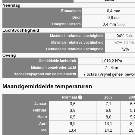
Neerslag
0,4 mm
Etmaalsom
0,8 uur
Duur
0,4 mm
5-6u
Hoogste uursom
Luchtvochtigheid
94%
5-6u
Maximale relatieve vochtigheid
52%
13-14
Minimale relatieve vochtigheid
72%
Gemiddelde relatieve vochtigheid
Overig
1.019,2 hPa
Gemiddelde luchtdruk
7 - 8km
Minimum opgetreden zicht
7 octa's (Vrijwel geheel bewol
Bedekkingsgraad van de bovenlucht
Maandgemiddelde temperaturen
Normaal
2007
200
3,6
7,1
6,
Januari
3,9
6,0
5,
Februari
6,5
8,0
5,
Maart
9,9
13,1
8,
April
13,4
14,1
15,
Mei