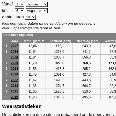
Vanaf
t/m
aantal jaren
Kies een vanaf-datum na de einddatum om de gegevens
over 2 opeenvolgende jaren te zien.
Data t/m 6 augustus
Jaar
Temp. (gem)▼
Zonuren (som)
Neerslag (som)
Warmte
12,06
1172,1
643,0
47,6
1
2007
11,94
1216,0
511,2
87,4
2
2014
11,84
1083,7
656,8
65,3
3
2024
11,78
1456,6
368,3
173,
4
2026
11,53
1415,8
295,2
162,
5
2018
11,49
1391,0
427,3
54,0
6
2020
11,47
1496,3
443,8
66,9
7
2022
11,35
1274,7
564,7
92,2
8
2023
11,30
1526,5
310,0
88,3
9
2025
11,28
1310,2
495,6
101,
10
2019
Weerstatistieken
De statistieken op deze site zijn gebaseerd op de gegevens v