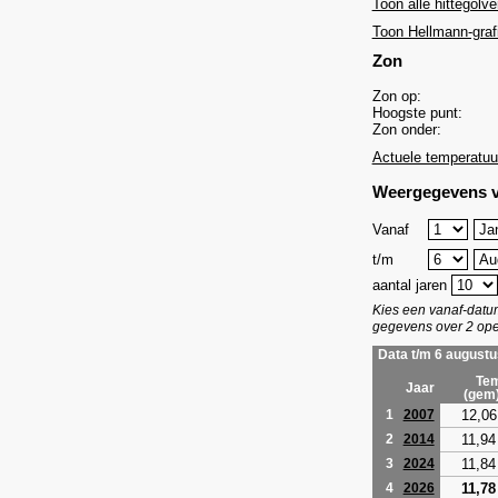
Toon alle hittegolve
Toon Hellmann-graf
Zon
Zon op:
Hoogste punt:
Zon onder:
Actuele temperatuu
Weergegevens v
Vanaf
t/m
aantal jaren
Kies een vanaf-dat
gegevens over 2 ope
Data t/m 6 augustu
Tem
Jaar
(gem
12,06
1
2007
11,94
2
2014
11,84
3
2024
11,78
4
2026