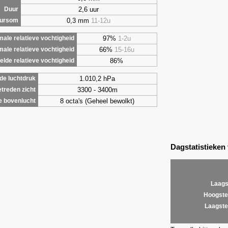
2,6 uur
Duur
0,3 mm
11-12u
uursom
97%
1-2u
ale relatieve vochtigheid
66%
15-16u
male relatieve vochtigheid
86%
lde relatieve vochtigheid
1.010,2 hPa
de luchtdruk
3300 - 3400m
treden zicht
8 octa's (Geheel bewolkt)
e bovenlucht
Dagstatistieken
Laags
Hoogste
Laagste