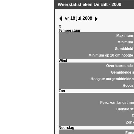
Weerstatistieken De Bilt - 2008
vr 18 jul 2008
X
Temperatuur
Maximum
Minimum
Gemiddeld
Minimum op 10 cm hoogte
Wind
Overheersende r
Gemiddelde s
Hoogste uurgemiddelde s
Hoogst
Zon
Perc. van langst mo
Globale st
Z
Zon 
Neerslag
Etma