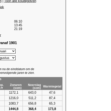
n
|
Toon alle koudegolven
iek
06:10
13:45
21:19
r
anaf 1901
um na de einddatum om de
envolgende jaren te zien.
s
p.
Zonuren
Neerslag
Warmtegetal
)▼
(som)
(som)
1172,1
643,0
47,6
1216,0
511,2
87,4
1083,7
656,8
65,3
1444,8
368,4
173,8