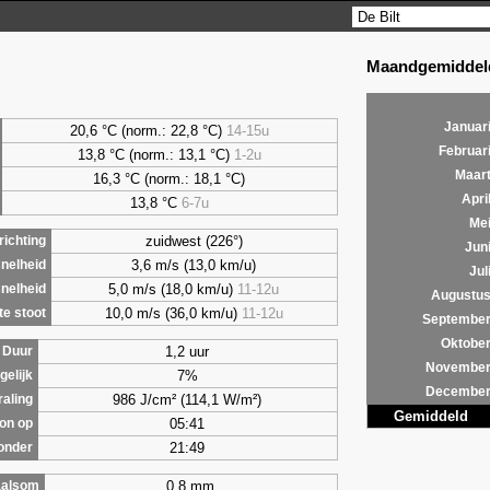
Maandgemiddeld
Januar
20,6 °C (norm.: 22,8 °C)
14-15u
Februar
13,8 °C (norm.: 13,1 °C)
1-2u
Maar
16,3 °C (norm.: 18,1 °C)
Apri
13,8 °C
6-7u
Me
zuidwest (226°)
ichting
Jun
3,6 m/s (13,0 km/u)
nelheid
Jul
5,0 m/s (18,0 km/u)
11-12u
nelheid
Augustu
10,0 m/s (36,0 km/u)
11-12u
e stoot
Septembe
Oktobe
1,2 uur
Duur
Novembe
7%
gelijk
Decembe
986 J/cm² (114,1 W/m²)
raling
Gemiddeld
05:41
on op
21:49
onder
0,8 mm
alsom