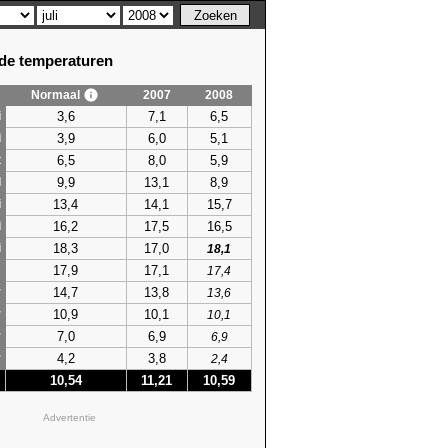
e temperaturen
Normaal
2007
2008
3,6
7,1
6,5
i
3,9
6,0
5,1
i
6,5
8,0
5,9
t
9,9
13,1
8,9
l
13,4
14,1
15,7
i
16,2
17,5
16,5
i
18,3
17,0
i
18,1
17,9
17,1
s
17,4
14,7
13,8
r
13,6
10,9
10,1
r
10,1
7,0
6,9
r
6,9
4,2
3,8
r
2,4
10,54
11,21
10,59
Advertentie