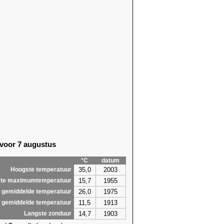
 voor 7 augustus
°C
datum
35,0
2003
Hoogste temperatuur
15,7
1955
te maximumtemperatuur
26,0
1975
 gemiddelde temperatuur
11,5
1913
 gemiddelde temperatuur
14,7
1903
Langste zonduur