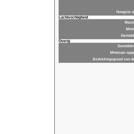
Hoogste 
Luchtvochtigheid
Maxim
Mini
Gemidde
Overig
Gemiddel
Minimum opge
Bedekkingsgraad van d