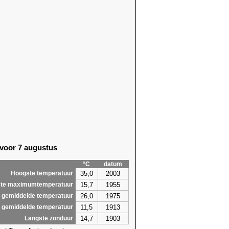
 voor 7 augustus
°C
datum
35,0
2003
Hoogste temperatuur
15,7
1955
te maximumtemperatuur
26,0
1975
 gemiddelde temperatuur
11,5
1913
 gemiddelde temperatuur
14,7
1903
Langste zonduur