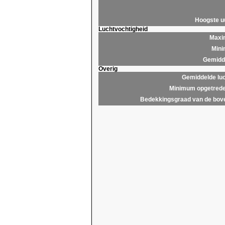
Hoogste 
Luchtvochtigheid
Maxim
Mini
Gemidde
Overig
Gemiddelde lu
Minimum opgetrede
Bedekkingsgraad van de bov