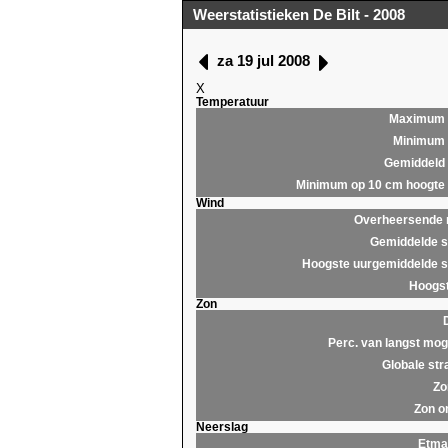
Weerstatistieken De Bilt - 2008
za 19 jul 2008
X
Temperatuur
Maximum
Minimum
Gemiddeld
Minimum op 10 cm hoogte
Wind
Overheersende r
Gemiddelde s
Hoogste uurgemiddelde s
Hoogst
Zon
Perc. van langst moge
Globale str
Zo
Zon o
Neerslag
Etma