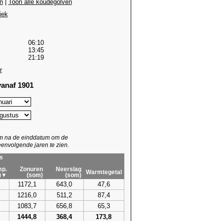
n
|
Toon alle koudegolven
iek
06:10
13:45
21:19
r
anaf 1901
um na de einddatum om de
envolgende jaren te zien.
s
p.
Zonuren
Neerslag
Warmtegetal
)▼
(som)
(som)
1172,1
643,0
47,6
1216,0
511,2
87,4
1083,7
656,8
65,3
1444,8
368,4
173,8