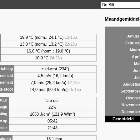
Maandgemiddeld
Januar
19,9 °C (norm.: 24,1 °C)
12-13u
Februar
13,0 °C (norm.: 13,2 °C)
22-23u
Maar
16,0 °C (norm.: 19,0 °C)
Apri
10,9 °C
24-25u
Me
zuidwest (234°)
ichting
Jun
4,5 m/s (16,2 km/u)
nelheid
Jul
7,0 m/s (25,2 km/u)
12-13u
nelheid
Augustu
14,0 m/s (50,4 km/u)
15-16u
e stoot
Septembe
Oktobe
3,5 uur
Duur
Novembe
22%
lijk
Decembe
1053 J/cm² (121,9 W/m²)
aling
Gemiddeld
05:42
n op
21:48
nder
13,1 mm
alsom