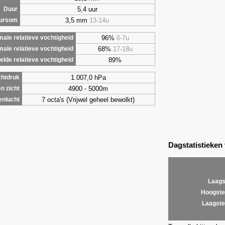
5,4 uur
Duur
3,5 mm
13-14u
uursom
96%
6-7u
ale relatieve vochtigheid
68%
17-18u
male relatieve vochtigheid
89%
lde relatieve vochtigheid
1.007,0 hPa
chtdruk
4900 - 5000m
n zicht
7 octa's (Vrijwel geheel bewolkt)
enlucht
Dagstatistieken
Laags
Hoogste
Laagste