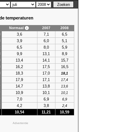
e temperaturen
Normaal
2007
2008
3,6
7,1
6,5
i
3,9
6,0
5,1
i
6,5
8,0
5,9
t
9,9
13,1
8,9
l
13,4
14,1
15,7
i
16,2
17,5
16,5
i
18,3
17,0
i
18,1
17,9
17,1
s
17,4
14,7
13,8
r
13,6
10,9
10,1
r
10,1
7,0
6,9
r
6,9
4,2
3,8
r
2,4
10,54
11,21
10,59
Advertentie