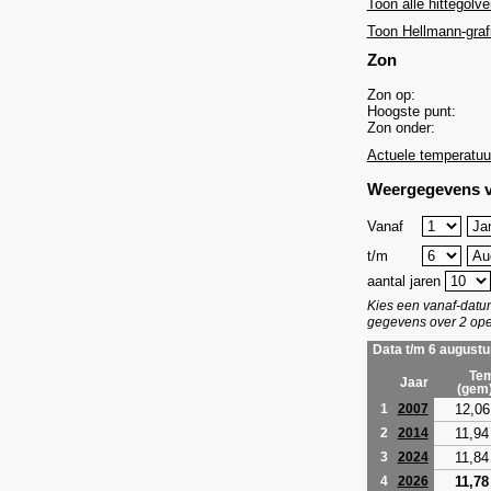
Toon alle hittegolve
Toon Hellmann-graf
Zon
Zon op:
Hoogste punt:
Zon onder:
Actuele temperatuu
Weergegevens v
Vanaf
t/m
aantal jaren
Kies een vanaf-dat
gegevens over 2 ope
Data t/m 6 augustu
Tem
Jaar
(gem
12,06
1
2007
11,94
2
2014
11,84
3
2024
11,78
4
2026