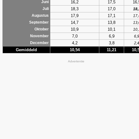
16,2
17,5
16,
Juni
18,3
17,0
Juli
18,
17,9
17,1
Augustus
17,
14,7
13,8
September
13,
10,9
10,1
Oktober
10,
7,0
6,9
November
6,
4,2
3,8
December
2,
Gemiddeld
10,54
11,21
10,
Advertentie