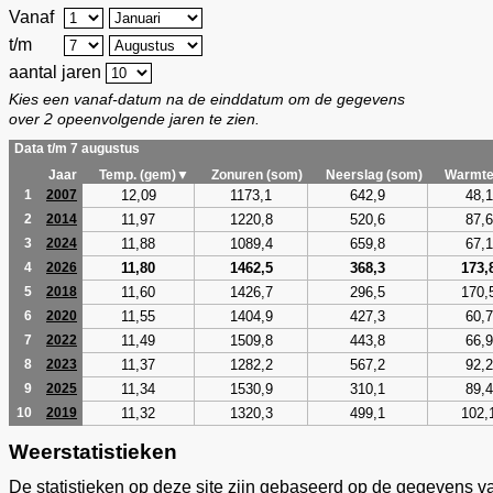
Vanaf
t/m
aantal jaren
Kies een vanaf-datum na de einddatum om de gegevens
over 2 opeenvolgende jaren te zien.
Data t/m 7 augustus
Jaar
Temp. (gem)▼
Zonuren (som)
Neerslag (som)
Warmte
12,09
1173,1
642,9
48,1
1
2007
11,97
1220,8
520,6
87,6
2
2014
11,88
1089,4
659,8
67,1
3
2024
11,80
1462,5
368,3
173,
4
2026
11,60
1426,7
296,5
170,
5
2018
11,55
1404,9
427,3
60,7
6
2020
11,49
1509,8
443,8
66,9
7
2022
11,37
1282,2
567,2
92,2
8
2023
11,34
1530,9
310,1
89,4
9
2025
11,32
1320,3
499,1
102,
10
2019
Weerstatistieken
De statistieken op deze site zijn gebaseerd op de gegevens v