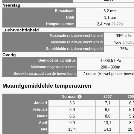
Neerslag
3,2 mm
Etmaalsom
1,1 uur
Duur
2,4 mm
21-22u
Hoogste uursom
Luchtvochtigheid
99%
4-5u
Maximale relatieve vochtigheid
45%
14-15
Minimale relatieve vochtigheid
75%
Gemiddelde relatieve vochtigheid
Overig
1.006,5 hPa
Gemiddelde luchtdruk
200 - 300m
Minimum opgetreden zicht
7 octa's (Vrijwel geheel bewol
Bedekkingsgraad van de bovenlucht
Maandgemiddelde temperaturen
Normaal
2007
200
3,6
7,1
6,
Januari
3,9
6,0
5,
Februari
6,5
8,0
5,
Maart
9,9
13,1
8,
April
13,4
14,1
15,
Mei