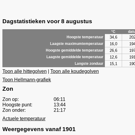
Dagstatistieken voor 8 augustus
°C
dat
34,6
20
Hoogste temperatuur
16,0
19
Laagste maximumtemperatuur
26,6
19
Hoogste gemiddelde temperatuur
12,6
19
Laagste gemiddelde temperatuur
15,1
19
Langste zonduur
Toon alle hittegolven
|
Toon alle koudegolven
Toon Hellmann-grafiek
Zon
Zon op:
06:11
Hoogste punt:
13:44
Zon onder:
21:17
Actuele temperatuur
Weergegevens vanaf 1901