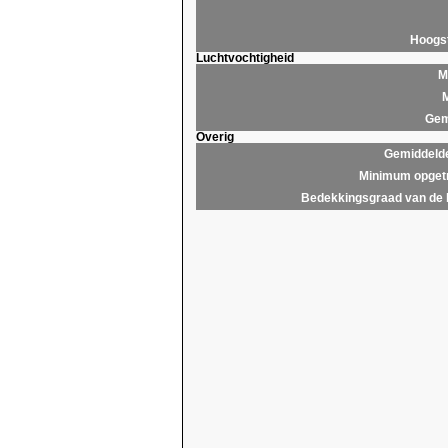
Hoogs
Luchtvochtigheid
M
M
Gem
Overig
Gemiddelde
Minimum opgetr
Bedekkingsgraad van de 