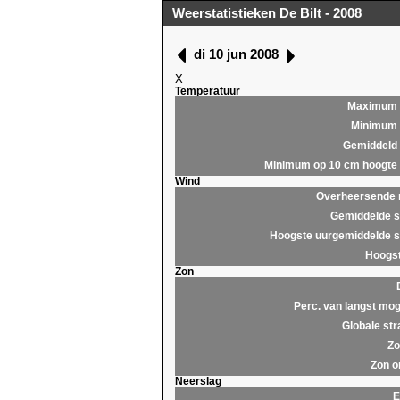
Weerstatistieken De Bilt - 2008
di 10 jun 2008
X
Temperatuur
Maximum
Minimum
Gemiddeld
Minimum op 10 cm hoogte
Wind
Overheersende r
Gemiddelde s
Hoogste uurgemiddelde s
Hoogst
Zon
Perc. van langst mog
Globale str
Zo
Zon o
Neerslag
E