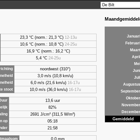
Maandgemiddeld
Januar
23,3 °C (norm.: 21,3 °C)
12-13u
Februar
10,6 °C (norm.: 10,8 °C)
24-25u
Maar
16,9 °C (norm.: 16,2 °C)
Apri
5,4
°C
24-25u
Me
noordwest (310°)
ichting
Jun
3,0 m/s (10,8 km/u)
nelheid
Jul
6,0 m/s (21,6 km/u)
16-17u
nelheid
Augustu
10,0 m/s (36,0 km/u)
16-17u
e stoot
Septembe
Oktobe
13,6 uur
Duur
Novembe
82%
elijk
Decembe
2691 J/cm² (311,5 W/m²)
aling
Gemiddeld
05:18
n op
21:58
nder
0,0 mm
tmaalsom