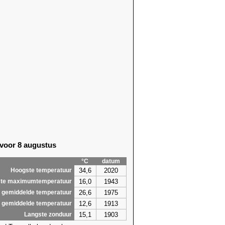
 voor 8 augustus
°C
datum
34,6
2020
Hoogste temperatuur
16,0
1943
te maximumtemperatuur
26,6
1975
 gemiddelde temperatuur
12,6
1913
 gemiddelde temperatuur
15,1
1903
Langste zonduur