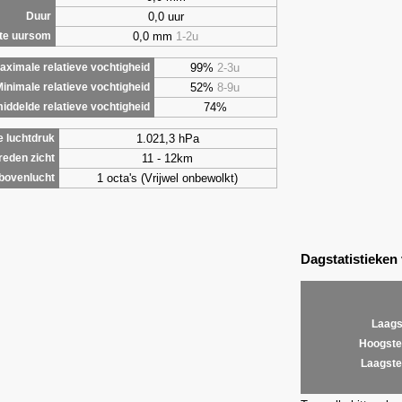
0,0 uur
Duur
0,0 mm
1-2u
te uursom
99%
2-3u
aximale relatieve vochtigheid
52%
8-9u
inimale relatieve vochtigheid
74%
iddelde relatieve vochtigheid
1.021,3 hPa
 luchtdruk
11 - 12km
eden zicht
1 octa's (Vrijwel onbewolkt)
bovenlucht
Dagstatistieken
Laags
Hoogste
Laagste