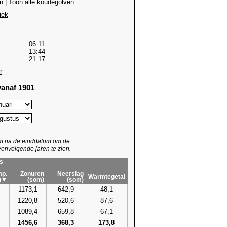
n
|
Toon alle koudegolven
iek
06:11
13:44
21:17
r
anaf 1901
um na de einddatum om de
envolgende jaren te zien.
s
p.
Zonuren
Neerslag
Warmtegetal
)▼
(som)
(som)
1173,1
642,9
48,1
1220,8
520,6
87,6
1089,4
659,8
67,1
1456,6
368,3
173,8