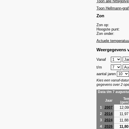
Toon alle hittegolve
Toon Hellmann-graf
Zon
Zon op:
Hoogste punt:
Zon onder:
Actuele temperatuu
Weergegevens v
Vanaf
t/m
aantal jaren
Kies een vanaf-dat
gegevens over 2 ope
Data t/m 7 augustu
Tem
Jaar
(gem
12,09
1
2007
11,97
2
2014
11,88
3
2024
11,80
4
2026