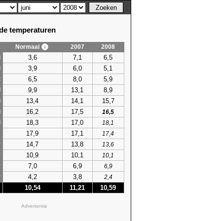
e temperaturen
Normaal
2007
2008
3,6
7,1
6,5
i
3,9
6,0
5,1
i
6,5
8,0
5,9
t
9,9
13,1
8,9
l
13,4
14,1
15,7
i
16,2
17,5
i
16,5
18,3
17,0
i
18,1
17,9
17,1
s
17,4
14,7
13,8
r
13,6
10,9
10,1
r
10,1
7,0
6,9
r
6,9
4,2
3,8
r
2,4
10,54
11,21
10,59
Advertentie