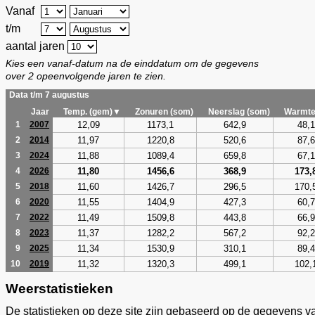
Vanaf
t/m
aantal jaren
Kies een vanaf-datum na de einddatum om de gegevens
over 2 opeenvolgende jaren te zien.
Data t/m 7 augustus
Jaar
Temp. (gem)▼
Zonuren (som)
Neerslag (som)
Warmte
12,09
1173,1
642,9
48,1
1
2007
11,97
1220,8
520,6
87,6
2
2014
11,88
1089,4
659,8
67,1
3
2024
11,80
1456,6
368,9
173,
4
2026
11,60
1426,7
296,5
170,
5
2018
11,55
1404,9
427,3
60,7
6
2020
11,49
1509,8
443,8
66,9
7
2022
11,37
1282,2
567,2
92,2
8
2023
11,34
1530,9
310,1
89,4
9
2025
11,32
1320,3
499,1
102,
10
2019
Weerstatistieken
De statistieken op deze site zijn gebaseerd op de gegevens v