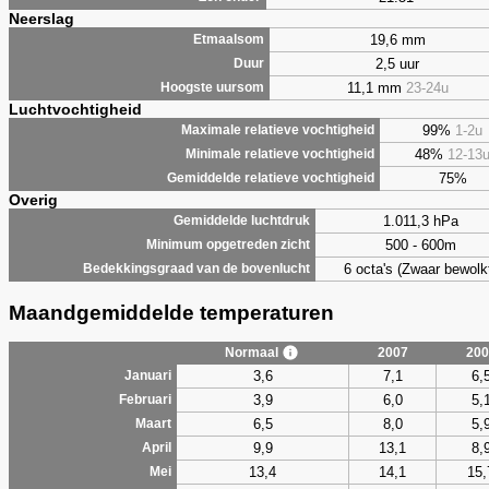
Neerslag
19,6 mm
Etmaalsom
2,5 uur
Duur
11,1 mm
23-24u
Hoogste uursom
Luchtvochtigheid
99%
1-2u
Maximale relatieve vochtigheid
48%
12-13
Minimale relatieve vochtigheid
75%
Gemiddelde relatieve vochtigheid
Overig
1.011,3 hPa
Gemiddelde luchtdruk
500 - 600m
Minimum opgetreden zicht
6 octa's (Zwaar bewolk
Bedekkingsgraad van de bovenlucht
Maandgemiddelde temperaturen
Normaal
2007
200
3,6
7,1
6,
Januari
3,9
6,0
5,
Februari
6,5
8,0
5,
Maart
9,9
13,1
8,
April
13,4
14,1
15,
Mei