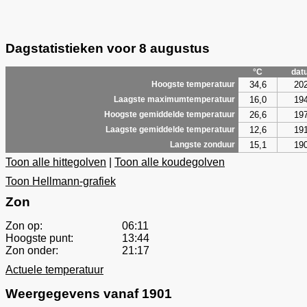
Dagstatistieken voor 8 augustus
°C
dat
34,6
20
Hoogste temperatuur
16,0
19
Laagste maximumtemperatuur
26,6
19
Hoogste gemiddelde temperatuur
12,6
19
Laagste gemiddelde temperatuur
15,1
19
Langste zonduur
Toon alle hittegolven
|
Toon alle koudegolven
Toon Hellmann-grafiek
Zon
Zon op:
06:11
Hoogste punt:
13:44
Zon onder:
21:17
Actuele temperatuur
Weergegevens vanaf 1901