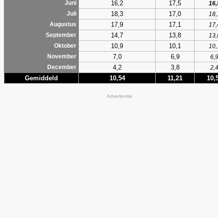
16,2
17,5
Juni
16,
18,3
17,0
Juli
18,
17,9
17,1
Augustus
17,
14,7
13,8
September
13,
10,9
10,1
Oktober
10,
7,0
6,9
November
6,
4,2
3,8
December
2,
Gemiddeld
10,54
11,21
10,
Advertentie