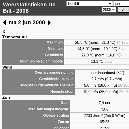
Weerstatistieken De
Bilt - 2008
ma 2 jun 2008
X
Temperatuur
28,8 °C (norm.: 21,3 °C)
14-15u
Maximum
14,5 °C (norm.: 10,1 °C)
3-4u
Minimum
22,0 °C (norm.: 16,0 °C)
Gemiddeld
13,1 °C
6-7u
Minimum op 10 cm hoogte
Wind
noordnoordoost (34°)
Overheersende richting
2,7 m/s (9,7 km/u)
Gemiddelde snelheid
5,0 m/s (18,0 km/u)
15-16
Hoogste uurgemiddelde snelheid
10,0 m/s (36,0 km/u)
22-23
Hoogste stoot
Zon
7,9 uur
Duur
48%
Perc. van langst mogelijk
2203 J/cm² (255,0 W/m²)
Globale straling
05:23
Zon op
21:51
Zon onder