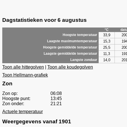
Dagstatistieken voor 6 augustus
°C
dat
33,9
20
Hoogste temperatuur
15,3
19
Laagste maximumtemperatuur
25,5
20
Hoogste gemiddelde temperatuur
11,3
19
Laagste gemiddelde temperatuur
14,0
20
Langste zonduur
Toon alle hittegolven
|
Toon alle koudegolven
Toon Hellmann-grafiek
Zon
Zon op:
06:08
Hoogste punt:
13:45
Zon onder:
21:21
Actuele temperatuur
Weergegevens vanaf 1901