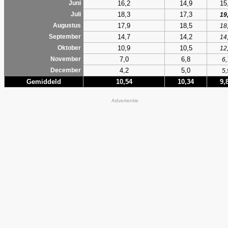
16,2
14,9
15
Juni
18,3
17,3
Juli
19
17,9
18,5
Augustus
18
14,7
14,2
September
14
10,9
10,5
Oktober
12
7,0
6,8
November
6,
4,2
5,0
December
5,
Gemiddeld
10,54
10,34
9,
Advertentie