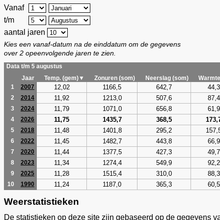
Vanaf
t/m
aantal jaren
Kies een vanaf-datum na de einddatum om de gegevens
over 2 opeenvolgende jaren te zien.
Data t/m 5 augustus
Jaar
Temp. (gem)▼
Zonuren (som)
Neerslag (som)
Warmte
12,02
1166,5
642,7
44,3
1
2007
11,92
1213,0
507,6
87,4
2
2014
11,79
1071,0
656,8
61,9
3
2024
11,75
1435,7
368,5
173,
4
2026
11,48
1401,8
295,2
157,
5
2018
11,45
1482,7
443,8
66,9
6
2022
11,44
1377,5
427,3
49,7
7
2020
11,34
1274,4
549,9
92,2
8
2023
11,28
1515,4
310,0
88,3
9
2025
11,24
1187,0
365,3
60,5
10
1990
Weerstatistieken
De statistieken op deze site zijn gebaseerd op de gegevens v