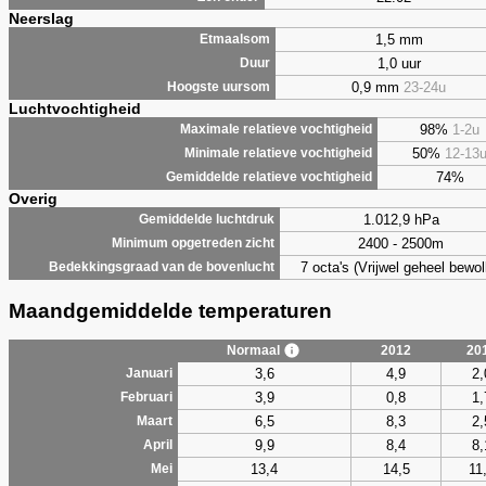
Neerslag
1,5 mm
Etmaalsom
1,0 uur
Duur
0,9 mm
23-24u
Hoogste uursom
Luchtvochtigheid
98%
1-2u
Maximale relatieve vochtigheid
50%
12-13
Minimale relatieve vochtigheid
74%
Gemiddelde relatieve vochtigheid
Overig
1.012,9 hPa
Gemiddelde luchtdruk
2400 - 2500m
Minimum opgetreden zicht
7 octa's (Vrijwel geheel bewol
Bedekkingsgraad van de bovenlucht
Maandgemiddelde temperaturen
Normaal
2012
20
3,6
4,9
2,
Januari
3,9
0,8
1,
Februari
6,5
8,3
2,
Maart
9,9
8,4
8,
April
13,4
14,5
11
Mei