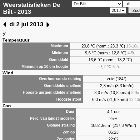
Weerstatistieken De
Bilt - 2013
di 2 jul 2013
X
Temperatuur
20,8 °C (norm.: 23,3 °C)
15-16u
Maximum
9,6
°C (norm.: 12,8 °C)
4-5u
Minimum
16,6 °C (norm.: 18,2 °C)
Gemiddeld
7,2
°C
6-7u
Minimum op 10 cm hoogte
Wind
zuid (184°)
Overheersende richting
2,3 m/s (8,3 km/u)
Gemiddelde snelheid
3,0 m/s (10,8 km/u)
8-9u
Hoogste uurgemiddelde snelheid
6,0 m/s (21,6 km/u)
12-13
Hoogste stoot
Zon
4,1 uur
Duur
25%
Perc. van langst mogelijk
1882 J/cm² (217,8 W/m²)
Globale straling
05:23
Zon op
22:02
Zon onder