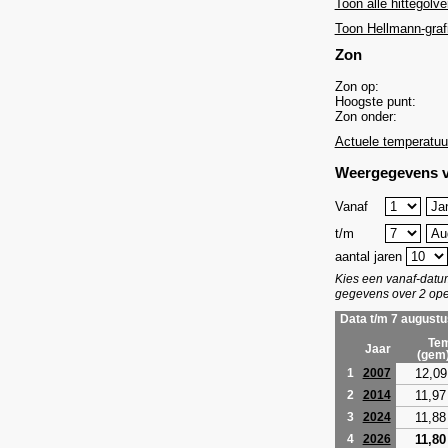
Toon alle hittegolve
Toon Hellmann-graf
Zon
Zon op:
Hoogste punt:
Zon onder:
Actuele temperatuu
Weergegevens v
Vanaf
t/m
aantal jaren
Kies een vanaf-dat
gegevens over 2 ope
Data t/m 7 augustu
Tem
Jaar
(gem
12,09
1
2007
11,97
2
2014
11,88
3
2024
11,80
4
2026