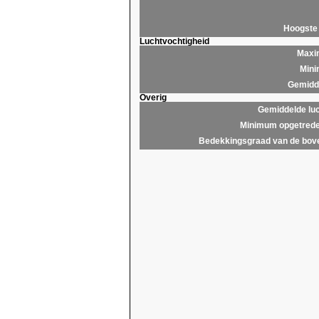
Hoogste
Luchtvochtigheid
Maxim
Mini
Gemidde
Overig
Gemiddelde lu
Minimum opgetrede
Bedekkingsgraad van de bov