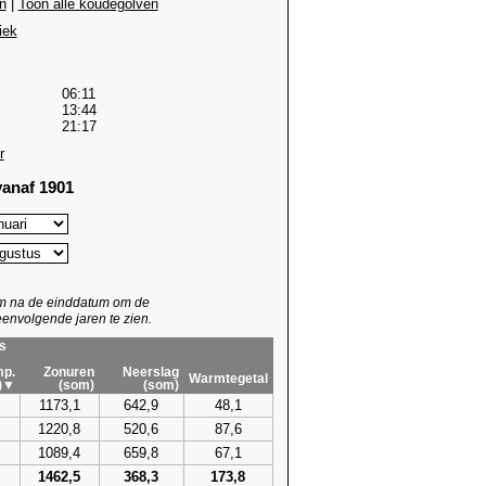
n
|
Toon alle koudegolven
iek
06:11
13:44
21:17
r
anaf 1901
um na de einddatum om de
envolgende jaren te zien.
s
p.
Zonuren
Neerslag
Warmtegetal
)▼
(som)
(som)
1173,1
642,9
48,1
1220,8
520,6
87,6
1089,4
659,8
67,1
1462,5
368,3
173,8