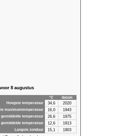
 voor 8 augustus
°C
datum
34,6
2020
Hoogste temperatuur
16,0
1943
te maximumtemperatuur
26,6
1975
 gemiddelde temperatuur
12,6
1913
 gemiddelde temperatuur
15,1
1903
Langste zonduur