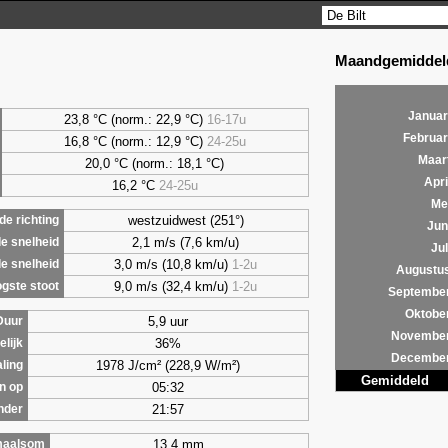
Maandgemiddeld
Januar
23,8 °C (norm.: 22,9 °C)
16-17u
Februar
16,8 °C (norm.: 12,9 °C)
24-25u
Maar
20,0 °C (norm.: 18,1 °C)
Apri
16,2 °C
24-25u
Me
westzuidwest (251°)
e richting
Jun
2,1 m/s (7,6 km/u)
e snelheid
Jul
3,0 m/s (10,8 km/u)
1-2u
e snelheid
Augustu
9,0 m/s (32,4 km/u)
1-2u
gste stoot
Septembe
Oktobe
5,9 uur
Duur
Novembe
36%
lijk
Decembe
1978 J/cm² (228,9 W/m²)
aling
Gemiddeld
05:32
n op
21:57
nder
13,4 mm
maalsom