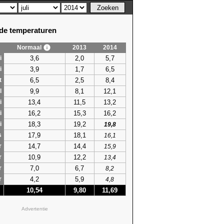
e temperaturen
Normaal
2013
2014
3,6
2,0
5,7
i
3,9
1,7
6,5
i
6,5
2,5
8,4
t
9,9
8,1
12,1
l
13,4
11,5
13,2
i
16,2
15,3
16,2
i
18,3
19,2
i
19,8
17,9
18,1
s
16,1
14,7
14,4
r
15,9
10,9
12,2
r
13,4
7,0
6,7
r
8,2
4,2
5,9
r
4,8
10,54
9,80
11,69
Advertentie