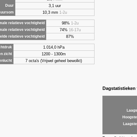
3,1 uur
Duur
10,3 mm
1-2u
 uursom
98%
1-2u
ale relatieve vochtigheid
74%
16-17u
male relatieve vochtigheid
87%
lde relatieve vochtigheid
1.014,0 hPa
chtdruk
1200 - 1300m
n zicht
7 octa's (Vrijwel geheel bewolkt)
enlucht
Dagstatistieken
Laags
Hoogste
Laagste