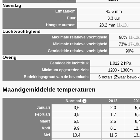
Neerslag
43,6 mm
Etmaalsom
3,3 uur
Duur
28,2 mm
11-12u
Hoogste uursom
Luchtvochtigheid
98%
11-12
Maximale relatieve vochtigheid
73%
17-18
Minimale relatieve vochtigheid
90%
Gemiddelde relatieve vochtigheid
Overig
1.012,2 hPa
Gemiddelde luchtdruk
1200 - 1300m
Minimum opgetreden zicht
6 octa's (Zwaar bewolk
Bedekkingsgraad van de bovenlucht
Maandgemiddelde temperaturen
Normaal
2013
201
3,6
2,0
5,
Januari
3,9
1,7
6,
Februari
6,5
2,5
8,
Maart
9,9
8,1
12,
April
13,4
11,5
13,
Mei