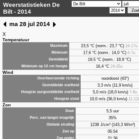
Weerstatistieken De
Bilt - 2014
ma 28 jul 2014
X
Temperatuur
23,5 °C (norm.: 23,7 °C)
16-17u
Maximum
17,6 °C (norm.: 14,0 °C)
6-7u
Minimum
19,5 °C (norm.: 18,9 °C)
Gemiddeld
16,4 °C
24-25u
Minimum op 10 cm hoogte
Wind
noordoost (43°)
Overheersende richting
3,3 m/s (11,9 km/u)
Gemiddelde snelheid
5,0 m/s (18,0 km/u)
7-8u
Hoogste uurgemiddelde snelheid
10,0 m/s (36,0 km/u)
11-12
Hoogste stoot
Zon
5,5 uur
Duur
35%
Perc. van langst mogelijk
1238 J/cm² (143,3 W/m²)
Globale straling
05:54
Zon op
21:36
Zon onder