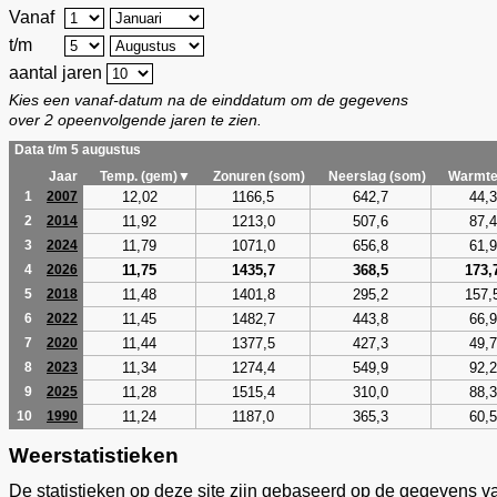
Vanaf
t/m
aantal jaren
Kies een vanaf-datum na de einddatum om de gegevens
over 2 opeenvolgende jaren te zien.
Data t/m 5 augustus
Jaar
Temp. (gem)▼
Zonuren (som)
Neerslag (som)
Warmte
12,02
1166,5
642,7
44,3
1
2007
11,92
1213,0
507,6
87,4
2
2014
11,79
1071,0
656,8
61,9
3
2024
11,75
1435,7
368,5
173,
4
2026
11,48
1401,8
295,2
157,
5
2018
11,45
1482,7
443,8
66,9
6
2022
11,44
1377,5
427,3
49,7
7
2020
11,34
1274,4
549,9
92,2
8
2023
11,28
1515,4
310,0
88,3
9
2025
11,24
1187,0
365,3
60,5
10
1990
Weerstatistieken
De statistieken op deze site zijn gebaseerd op de gegevens v