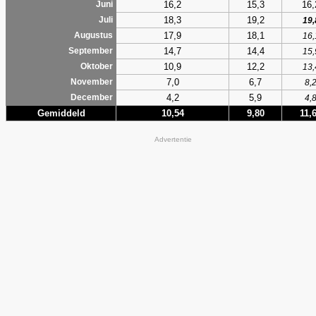
16,2
15,3
16,
Juni
18,3
19,2
Juli
19,
17,9
18,1
Augustus
16,
14,7
14,4
September
15,
10,9
12,2
Oktober
13,
7,0
6,7
November
8,
4,2
5,9
December
4,
Gemiddeld
10,54
9,80
11,
Advertentie