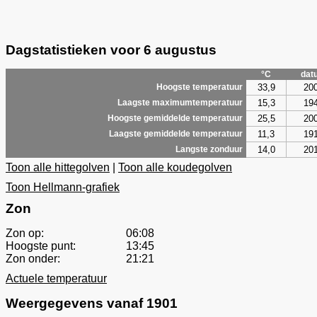
Dagstatistieken voor 6 augustus
°C
dat
33,9
20
Hoogste temperatuur
15,3
19
Laagste maximumtemperatuur
25,5
20
Hoogste gemiddelde temperatuur
11,3
19
Laagste gemiddelde temperatuur
14,0
20
Langste zonduur
Toon alle hittegolven
|
Toon alle koudegolven
Toon Hellmann-grafiek
Zon
Zon op:
06:08
Hoogste punt:
13:45
Zon onder:
21:21
Actuele temperatuur
Weergegevens vanaf 1901