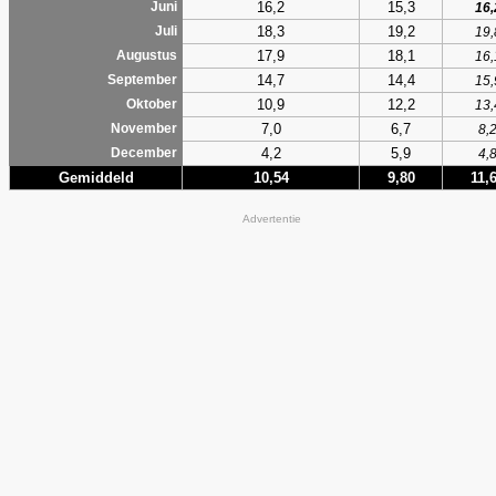
16,2
15,3
Juni
16,
18,3
19,2
Juli
19,
17,9
18,1
Augustus
16,
14,7
14,4
September
15,
10,9
12,2
Oktober
13,
7,0
6,7
November
8,
4,2
5,9
December
4,
Gemiddeld
10,54
9,80
11,
Advertentie