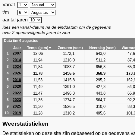
Vanaf
t/m
aantal jaren
Kies een vanaf-datum na de einddatum om de gegevens
over 2 opeenvolgende jaren te zien.
Data t/m 6 augustus
Jaar
Temp. (gem)▼
Zonuren (som)
Neerslag (som)
Warmte
12,06
1172,1
643,0
47,6
1
2007
11,94
1216,0
511,2
87,4
2
2014
11,84
1083,7
656,8
65,3
3
2024
11,78
1456,6
368,9
173,
4
2026
11,53
1415,8
295,2
162,
5
2018
11,49
1391,0
427,3
54,0
6
2020
11,47
1496,3
443,8
66,9
7
2022
11,35
1274,7
564,7
92,2
8
2023
11,30
1526,5
310,0
88,3
9
2025
11,28
1310,2
495,6
101,
10
2019
Weerstatistieken
De statistieken op deze site zijn gebaseerd op de gegevens v