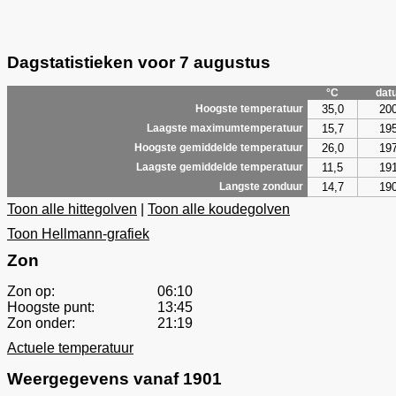
Dagstatistieken voor 7 augustus
°C
dat
35,0
20
Hoogste temperatuur
15,7
19
Laagste maximumtemperatuur
26,0
19
Hoogste gemiddelde temperatuur
11,5
19
Laagste gemiddelde temperatuur
14,7
19
Langste zonduur
Toon alle hittegolven
|
Toon alle koudegolven
Toon Hellmann-grafiek
Zon
Zon op:
06:10
Hoogste punt:
13:45
Zon onder:
21:19
Actuele temperatuur
Weergegevens vanaf 1901