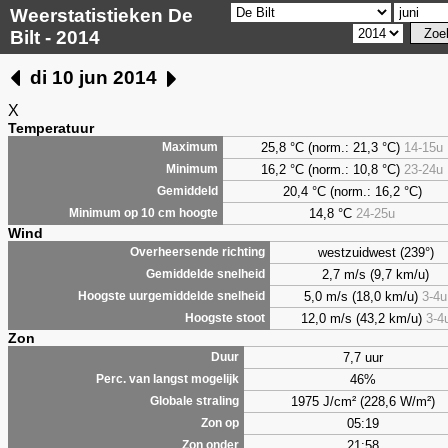
Weerstatistieken De
Bilt - 2014
di 10 jun 2014
X
Temperatuur
25,8 °C (norm.: 21,3 °C)
14-15u
Maximum
16,2 °C (norm.: 10,8 °C)
23-24u
Minimum
20,4 °C (norm.: 16,2 °C)
Gemiddeld
14,8 °C
24-25u
Minimum op 10 cm hoogte
Wind
westzuidwest (239°)
Overheersende richting
2,7 m/s (9,7 km/u)
Gemiddelde snelheid
5,0 m/s (18,0 km/u)
3-4u
Hoogste uurgemiddelde snelheid
12,0 m/s (43,2 km/u)
3-4
Hoogste stoot
Zon
7,7 uur
Duur
46%
Perc. van langst mogelijk
1975 J/cm² (228,6 W/m²)
Globale straling
05:19
Zon op
21:58
Zon onder