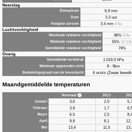
Neerslag
6,9 mm
Etmaalsom
3,3 uur
Duur
3,4 mm
4-5u
Hoogste uursom
Luchtvochtigheid
96%
5-6u
Maximale relatieve vochtigheid
55%
12-13
Minimale relatieve vochtigheid
79%
Gemiddelde relatieve vochtigheid
Overig
1.019,0 hPa
Gemiddelde luchtdruk
8 - 9km
Minimum opgetreden zicht
6 octa's (Zwaar bewolk
Bedekkingsgraad van de bovenlucht
Maandgemiddelde temperaturen
Normaal
2013
201
3,6
2,0
5,
Januari
3,9
1,7
6,
Februari
6,5
2,5
8,
Maart
9,9
8,1
12,
April
13,4
11,5
13,
Mei