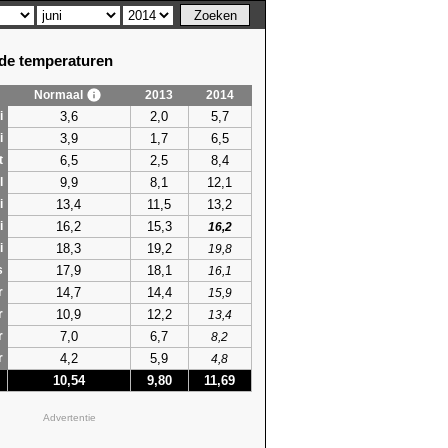
e temperaturen
Normaal
2013
2014
3,6
2,0
5,7
i
3,9
1,7
6,5
i
6,5
2,5
8,4
t
9,9
8,1
12,1
l
13,4
11,5
13,2
i
16,2
15,3
i
16,2
18,3
19,2
i
19,8
17,9
18,1
s
16,1
14,7
14,4
r
15,9
10,9
12,2
r
13,4
7,0
6,7
r
8,2
4,2
5,9
r
4,8
10,54
9,80
11,69
Advertentie