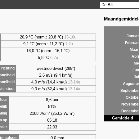
Maandgemiddeld
Januar
20,9 °C (norm.: 20,8 °C)
15-16u
Februar
9,1
°C (norm.: 11,2 °C)
1-2u
Maar
16,0 °C (norm.: 16,1 °C)
Apri
5,8
°C
6-7u
Me
westnoordwest (289°)
richting
Jun
2,6 m/s (9,4 km/u)
snelheid
Jul
4,0 m/s (14,4 km/u)
13-14u
snelheid
Augustu
9,0 m/s (32,4 km/u)
13-14u
te stoot
Septembe
Oktobe
8,6 uur
Duur
Novembe
51%
lijk
Decembe
2188 J/cm² (253,2 W/m²)
aling
Gemiddeld
05:18
n op
22:03
nder
0,0 mm
tmaalsom