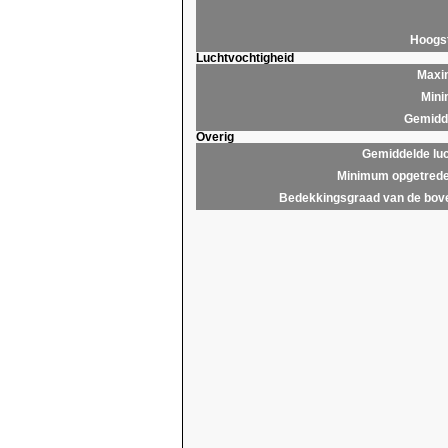
Hoogs
Luchtvochtigheid
Maxim
Mini
Gemidde
Overig
Gemiddelde lu
Minimum opgetrede
Bedekkingsgraad van de bov