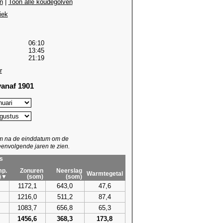
n
|
Toon alle koudegolven
iek
06:10
13:45
21:19
r
anaf 1901
um na de einddatum om de
envolgende jaren te zien.
s
p.
Zonuren
Neerslag
Warmtegetal
)▼
(som)
(som)
1172,1
643,0
47,6
1216,0
511,2
87,4
1083,7
656,8
65,3
1456,6
368,3
173,8