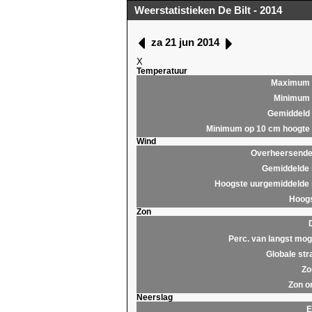
Weerstatistieken De Bilt - 2014
za 21 jun 2014
X
Temperatuur
Maximum
Minimum
Gemiddeld
Minimum op 10 cm hoogte
Wind
Overheersende 
Gemiddelde 
Hoogste uurgemiddelde 
Hoogs
Zon
Perc. van langst moge
Globale str
Zo
Zon o
Neerslag
E