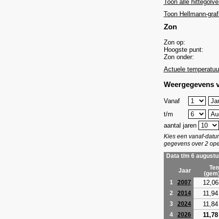
Toon alle hittegolve
Toon Hellmann-graf
Zon
Zon op:
Hoogste punt:
Zon onder:
Actuele temperatuu
Weergegevens v
Vanaf
t/m
aantal jaren
Kies een vanaf-dat
gegevens over 2 ope
Data t/m 6 augustu
Tem
Jaar
(gem
12,06
1
2007
11,94
2
2014
11,84
3
2024
11,78
4
2026