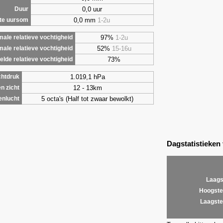
0,0 uur
Duur
0,0 mm
1-2u
te uursom
97%
1-2u
ale relatieve vochtigheid
52%
15-16u
male relatieve vochtigheid
73%
lde relatieve vochtigheid
1.019,1 hPa
chtdruk
12 - 13km
n zicht
5 octa's (Half tot zwaar bewolkt)
enlucht
Dagstatistieken
Laags
Hoogste
Laagste