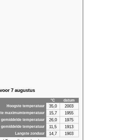
 voor 7 augustus
°C
datum
35,0
2003
Hoogste temperatuur
15,7
1955
te maximumtemperatuur
26,0
1975
 gemiddelde temperatuur
11,5
1913
 gemiddelde temperatuur
14,7
1903
Langste zonduur