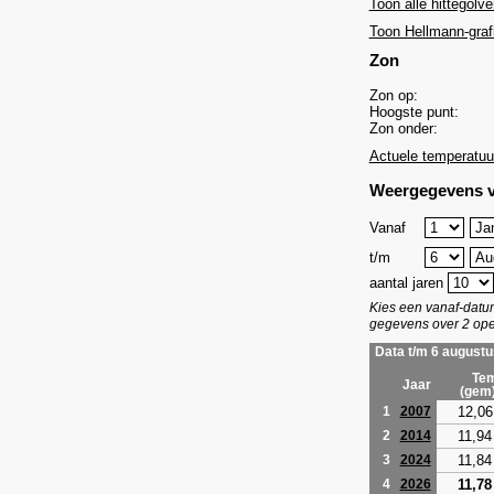
Toon alle hittegolve
Toon Hellmann-graf
Zon
Zon op:
Hoogste punt:
Zon onder:
Actuele temperatuu
Weergegevens v
Vanaf
t/m
aantal jaren
Kies een vanaf-dat
gegevens over 2 ope
Data t/m 6 augustu
Tem
Jaar
(gem
12,06
1
2007
11,94
2
2014
11,84
3
2024
11,78
4
2026