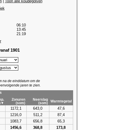
n
|
Toon alle koudegolven
iek
06:10
13:45
21:19
r
anaf 1901
um na de einddatum om de
envolgende jaren te zien.
s
p.
Zonuren
Neerslag
Warmtegetal
)▼
(som)
(som)
1172,1
643,0
47,6
1216,0
511,2
87,4
1083,7
656,8
65,3
1456,6
368,8
173,8