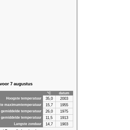
 voor 7 augustus
°C
datum
35,0
2003
Hoogste temperatuur
15,7
1955
te maximumtemperatuur
26,0
1975
 gemiddelde temperatuur
11,5
1913
 gemiddelde temperatuur
14,7
1903
Langste zonduur