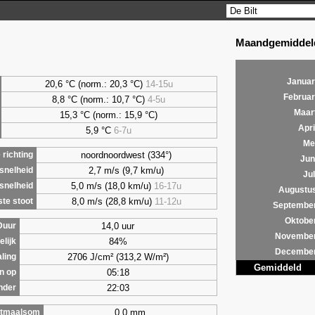
Maandgemiddeld
Januar
20,6 °C (norm.: 20,3 °C)
14-15u
Februar
8,8
°C (norm.: 10,7 °C)
4-5u
Maar
15,3 °C (norm.: 15,9 °C)
Apri
5,9
°C
6-7u
Me
noordnoordwest (334°)
richting
Jun
2,7 m/s (9,7 km/u)
snelheid
Jul
5,0 m/s (18,0 km/u)
16-17u
snelheid
Augustu
8,0 m/s (28,8 km/u)
11-12u
te stoot
Septembe
Oktobe
14,0 uur
Duur
Novembe
84%
lijk
Decembe
2706 J/cm² (313,2 W/m²)
aling
Gemiddeld
05:18
n op
22:03
nder
0,0 mm
tmaalsom