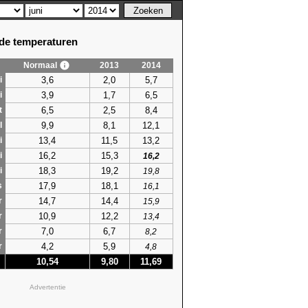
e temperaturen
Normaal
2013
2014
3,6
2,0
5,7
i
3,9
1,7
6,5
i
6,5
2,5
8,4
t
9,9
8,1
12,1
l
13,4
11,5
13,2
i
16,2
15,3
i
16,2
18,3
19,2
i
19,8
17,9
18,1
s
16,1
14,7
14,4
r
15,9
10,9
12,2
r
13,4
7,0
6,7
r
8,2
4,2
5,9
r
4,8
10,54
9,80
11,69
Advertentie