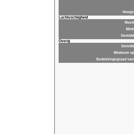
Hoogs
Luchtvochtigheid
Maxim
Mini
Gemidde
Overig
Gemidd
Minimum op
Bedekkingsgraad van 