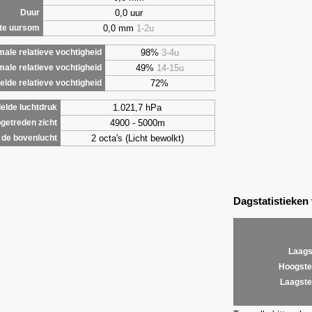
0,0 uur
Duur
0,0 mm
1-2u
te uursom
98%
3-4u
ale relatieve vochtigheid
49%
14-15u
male relatieve vochtigheid
72%
lde relatieve vochtigheid
1.021,7 hPa
elde luchtdruk
4900 - 5000m
getreden zicht
2 octa's (Licht bewolkt)
de bovenlucht
Dagstatistieken
Laags
Hoogste
Laagste