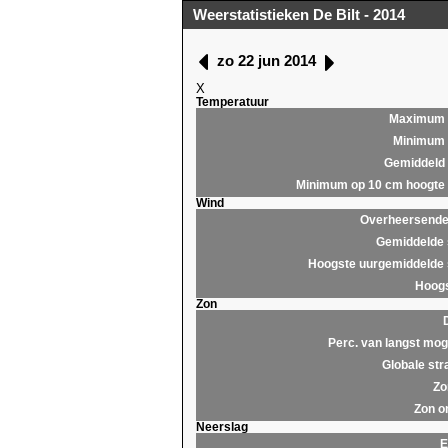
Weerstatistieken De Bilt - 2014
zo 22 jun 2014
X
Temperatuur
Maximum
Minimum
Gemiddeld
Minimum op 10 cm hoogte
Wind
Overheersende 
Gemiddelde 
Hoogste uurgemiddelde 
Hoogs
Zon
Perc. van langst moge
Globale str
Zo
Zon o
Neerslag
E