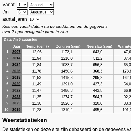
Vanaf
t/m
aantal jaren
Kies een vanaf-datum na de einddatum om de gegevens
over 2 opeenvolgende jaren te zien.
Data t/m 6 augustus
Jaar
Temp. (gem)▼
Zonuren (som)
Neerslag (som)
Warmte
12,06
1172,1
643,0
47,6
1
2007
11,94
1216,0
511,2
87,4
2
2014
11,84
1083,7
656,8
65,3
3
2024
11,78
1456,6
368,3
173,
4
2026
11,53
1415,8
295,2
162,
5
2018
11,49
1391,0
427,3
54,0
6
2020
11,47
1496,3
443,8
66,9
7
2022
11,35
1274,7
564,7
92,2
8
2023
11,30
1526,5
310,0
88,3
9
2025
11,28
1310,2
495,6
101,
10
2019
Weerstatistieken
De statistieken op deze site zijn gebaseerd op de gegevens v