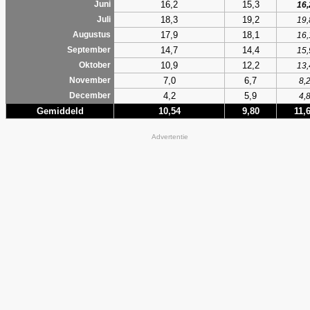
16,2
15,3
Juni
16,
18,3
19,2
Juli
19,
17,9
18,1
Augustus
16,
14,7
14,4
September
15,
10,9
12,2
Oktober
13,
7,0
6,7
November
8,
4,2
5,9
December
4,
Gemiddeld
10,54
9,80
11,
Advertentie