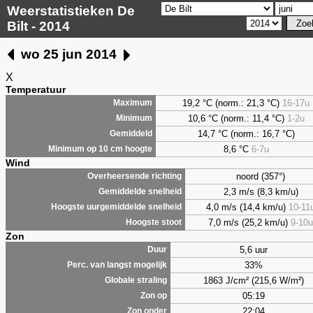
Weerstatistieken De
Bilt - 2014
wo 25 jun 2014
X
Temperatuur
19,2 °C (norm.: 21,3 °C)
16-17u
Maximum
10,6 °C (norm.: 11,4 °C)
1-2u
Minimum
14,7 °C (norm.: 16,7 °C)
Gemiddeld
8,6
°C
6-7u
Minimum op 10 cm hoogte
Wind
noord (357°)
Overheersende richting
2,3 m/s (8,3 km/u)
Gemiddelde snelheid
4,0 m/s (14,4 km/u)
10-11
Hoogste uurgemiddelde snelheid
7,0 m/s (25,2 km/u)
9-10u
Hoogste stoot
Zon
5,6 uur
Duur
33%
Perc. van langst mogelijk
1863 J/cm² (215,6 W/m²)
Globale straling
05:19
Zon op
22:04
Zon onder