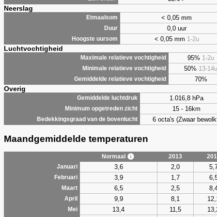
Neerslag
< 0,05 mm
Etmaalsom
0,0 uur
Duur
< 0,05 mm
1-2u
Hoogste uursom
Luchtvochtigheid
95%
1-2u
Maximale relatieve vochtigheid
50%
13-14
Minimale relatieve vochtigheid
70%
Gemiddelde relatieve vochtigheid
Overig
1.016,8 hPa
Gemiddelde luchtdruk
15 - 16km
Minimum opgetreden zicht
6 octa's (Zwaar bewolk
Bedekkingsgraad van de bovenlucht
Maandgemiddelde temperaturen
Normaal
2013
201
3,6
2,0
5,
Januari
3,9
1,7
6,
Februari
6,5
2,5
8,
Maart
9,9
8,1
12,
April
13,4
11,5
13,
Mei