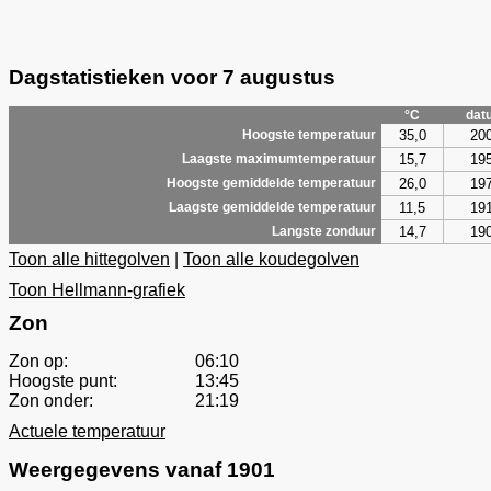
Dagstatistieken voor 7 augustus
°C
dat
35,0
20
Hoogste temperatuur
15,7
19
Laagste maximumtemperatuur
26,0
19
Hoogste gemiddelde temperatuur
11,5
19
Laagste gemiddelde temperatuur
14,7
19
Langste zonduur
Toon alle hittegolven
|
Toon alle koudegolven
Toon Hellmann-grafiek
Zon
Zon op:
06:10
Hoogste punt:
13:45
Zon onder:
21:19
Actuele temperatuur
Weergegevens vanaf 1901