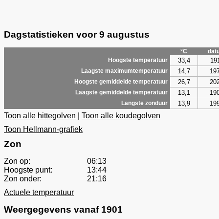
Dagstatistieken voor 9 augustus
°C
dat
33,4
19
Hoogste temperatuur
14,7
19
Laagste maximumtemperatuur
26,7
20
Hoogste gemiddelde temperatuur
13,1
19
Laagste gemiddelde temperatuur
13,9
19
Langste zonduur
Toon alle hittegolven
|
Toon alle koudegolven
Toon Hellmann-grafiek
Zon
Zon op:
06:13
Hoogste punt:
13:44
Zon onder:
21:16
Actuele temperatuur
Weergegevens vanaf 1901