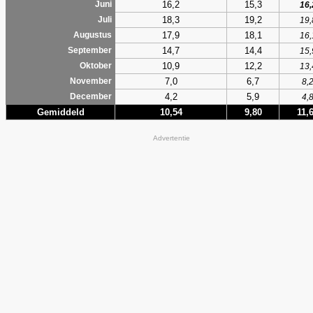
16,2
15,3
Juni
16,
18,3
19,2
Juli
19,
17,9
18,1
Augustus
16,
14,7
14,4
September
15,
10,9
12,2
Oktober
13,
7,0
6,7
November
8,
4,2
5,9
December
4,
Gemiddeld
10,54
9,80
11,
Advertentie