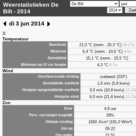
Weerstatistieken De
Bilt - 2014
di 3 jun 2014
X
Temperatuur
21,0 °C (norm.: 20,3 °C)
16-17u
Maximum
6,4
°C (norm.: 10,6 °C)
4-5u
Minimum
15,1 °C (norm.: 15,5 °C)
Gemiddeld
4,3
°C
6-7u
Minimum op 10 cm hoogte
Wind
zuidwest (233°)
Overheersende richting
1,6 m/s (5,8 km/u)
Gemiddelde snelheid
3,0 m/s (10,8 km/u)
12-13
Hoogste uurgemiddelde snelheid
6,0 m/s (21,6 km/u)
12-13
Hoogste stoot
Zon
4,8 uur
Duur
29%
Perc. van langst mogelijk
1650 J/cm² (191,0 W/m²)
Globale straling
05:22
Zon op
21:51
Zon onder