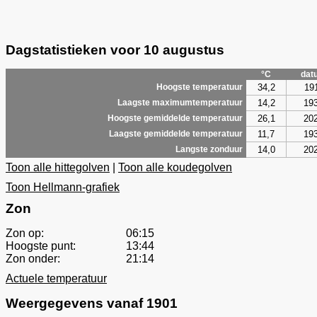
Dagstatistieken voor 10 augustus
°C
dat
34,2
19
Hoogste temperatuur
14,2
19
Laagste maximumtemperatuur
26,1
20
Hoogste gemiddelde temperatuur
11,7
19
Laagste gemiddelde temperatuur
14,0
20
Langste zonduur
Toon alle hittegolven
|
Toon alle koudegolven
Toon Hellmann-grafiek
Zon
Zon op:
06:15
Hoogste punt:
13:44
Zon onder:
21:14
Actuele temperatuur
Weergegevens vanaf 1901