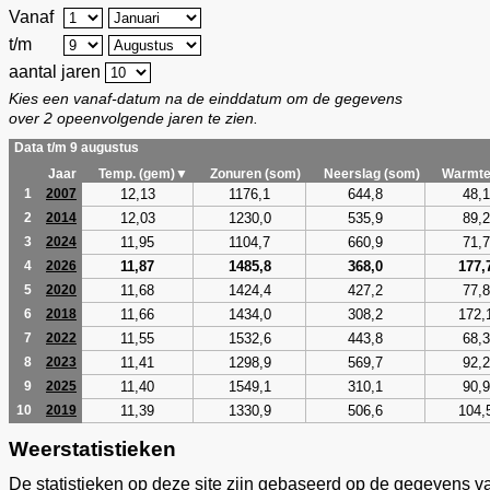
Vanaf
t/m
aantal jaren
Kies een vanaf-datum na de einddatum om de gegevens
over 2 opeenvolgende jaren te zien.
Data t/m 9 augustus
Jaar
Temp. (gem)▼
Zonuren (som)
Neerslag (som)
Warmte
12,13
1176,1
644,8
48,1
1
2007
12,03
1230,0
535,9
89,2
2
2014
11,95
1104,7
660,9
71,7
3
2024
11,87
1485,8
368,0
177,
4
2026
11,68
1424,4
427,2
77,8
5
2020
11,66
1434,0
308,2
172,
6
2018
11,55
1532,6
443,8
68,3
7
2022
11,41
1298,9
569,7
92,2
8
2023
11,40
1549,1
310,1
90,9
9
2025
11,39
1330,9
506,6
104,
10
2019
Weerstatistieken
De statistieken op deze site zijn gebaseerd op de gegevens v