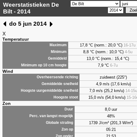
Weerstatistieken De
Bilt - 2014
do 5 jun 2014
X
Temperatuur
17,8 °C (norm.: 20,0 °C)
16-17u
Maximum
8,8
°C (norm.: 10,0 °C)
4-5u
Minimum
13,0 °C (norm.: 15,4 °C)
Gemiddeld
7,9
°C
6-7u
Minimum op 10 cm hoogte
Wind
zuidwest (225°)
Overheersende richting
4,9 m/s (17,6 km/u)
Gemiddelde snelheid
7,0 m/s (25,2 km/u)
14-15
Hoogste uurgemiddelde snelheid
15,0 m/s (54,0 km/u)
15-16
Hoogste stoot
Zon
8,0 uur
Duur
48%
Perc. van langst mogelijk
1739 J/cm² (201,3 W/m²)
Globale straling
05:21
Zon op
21:53
Zon onder