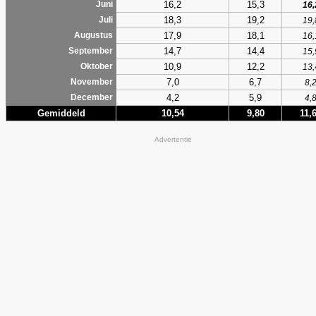
16,2
15,3
Juni
16,
18,3
19,2
Juli
19,
17,9
18,1
Augustus
16,
14,7
14,4
September
15,
10,9
12,2
Oktober
13,
7,0
6,7
November
8,
4,2
5,9
December
4,
Gemiddeld
10,54
9,80
11,
Advertentie