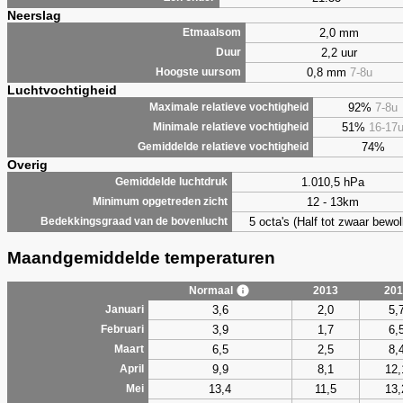
Neerslag
2,0 mm
Etmaalsom
2,2 uur
Duur
0,8 mm
7-8u
Hoogste uursom
Luchtvochtigheid
92%
7-8u
Maximale relatieve vochtigheid
51%
16-17
Minimale relatieve vochtigheid
74%
Gemiddelde relatieve vochtigheid
Overig
1.010,5 hPa
Gemiddelde luchtdruk
12 - 13km
Minimum opgetreden zicht
5 octa's (Half tot zwaar bewol
Bedekkingsgraad van de bovenlucht
Maandgemiddelde temperaturen
Normaal
2013
201
3,6
2,0
5,
Januari
3,9
1,7
6,
Februari
6,5
2,5
8,
Maart
9,9
8,1
12,
April
13,4
11,5
13,
Mei